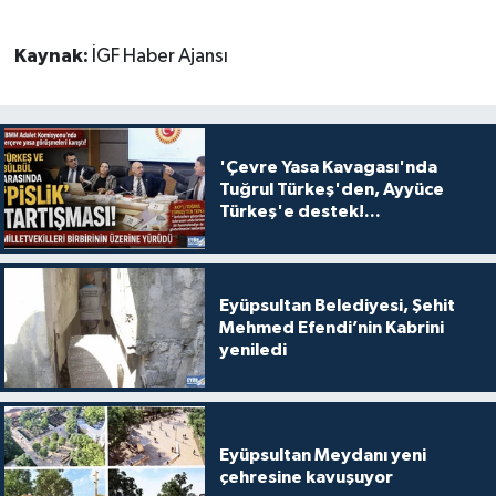
Kaynak:
İGF Haber Ajansı
'Çevre Yasa Kavagası'nda
Tuğrul Türkeş'den, Ayyüce
Türkeş'e destek!...
Eyüpsultan Belediyesi, Şehit
Mehmed Efendi’nin Kabrini
yeniledi
Eyüpsultan Meydanı yeni
çehresine kavuşuyor