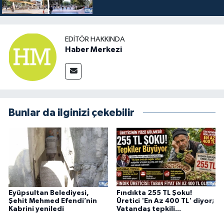
EDITÖR HAKKINDA
Haber Merkezi
Bunlar da ilginizi çekebilir
Eyüpsultan Belediyesi,
Fındıkta 255 TL Şoku!
Şehit Mehmed Efendi’nin
Üretici 'En Az 400 TL' diyor;
Kabrini yeniledi
Vatandaş tepkili...