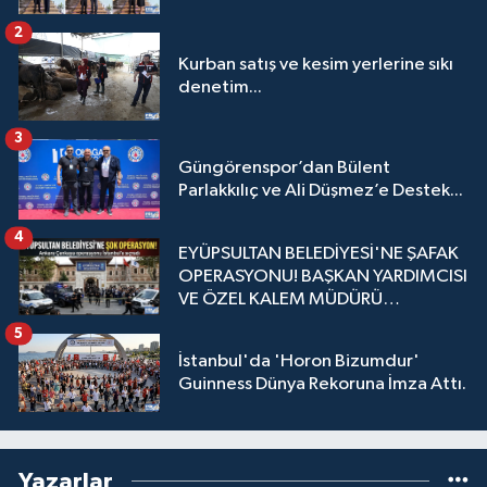
2
Kurban satış ve kesim yerlerine sıkı
denetim...
3
Güngörenspor’dan Bülent
Parlakkılıç ve Ali Düşmez’e Destek...
4
EYÜPSULTAN BELEDİYESİ'NE ŞAFAK
OPERASYONU! BAŞKAN YARDIMCISI
VE ÖZEL KALEM MÜDÜRÜ
GÖZALTINDA
5
İstanbul'da 'Horon Bizumdur'
Guinness Dünya Rekoruna İmza Attı.
Yazarlar