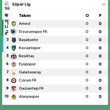
Süper Lig
#
Takım
O
P
1
Amed
0
0
2
Erzurumspor FK
0
0
3
Başakşehir
0
0
4
Kocaelispor
0
0
5
Beşiktaş
0
0
6
Eyüpspor
0
0
7
Galatasaray
0
0
8
Çorum FK
0
0
9
Gaziantep FK
0
0
10
Alanyaspor
0
0