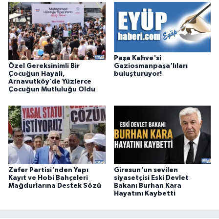
Paşa Kahve'si
Özel Gereksinimli Bir
Gaziosmanpaşa'lıları
Çocuğun Hayali,
buluşturuyor!
Arnavutköy’de Yüzlerce
Çocuğun Mutluluğu Oldu
Zafer Partisi'nden Yapı
Giresun'un sevilen
Kayıt ve Hobi Bahçeleri
siyasetçisi Eski Devlet
Mağdurlarına Destek Sözü
Bakanı Burhan Kara
Hayatını Kaybetti