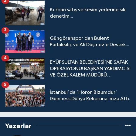
2
Kurban satış ve kesim yerlerine sıkı
denetim...
3
Güngörenspor’dan Bülent
Parlakkılıç ve Ali Düşmez’e Destek...
4
EYÜPSULTAN BELEDİYESİ'NE ŞAFAK
OPERASYONU! BAŞKAN YARDIMCISI
VE ÖZEL KALEM MÜDÜRÜ
GÖZALTINDA
5
İstanbul'da 'Horon Bizumdur'
Guinness Dünya Rekoruna İmza Attı.
Yazarlar