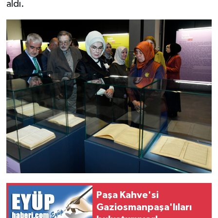
aldı.
Paşa Kahve'si
Gaziosmanpaşa'lıları