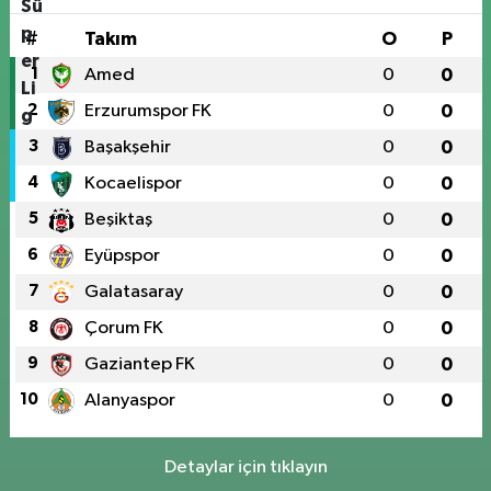
#
Takım
O
P
1
Amed
0
0
2
Erzurumspor FK
0
0
3
Başakşehir
0
0
4
Kocaelispor
0
0
5
Beşiktaş
0
0
6
Eyüpspor
0
0
7
Galatasaray
0
0
8
Çorum FK
0
0
9
Gaziantep FK
0
0
10
Alanyaspor
0
0
Detaylar için tıklayın