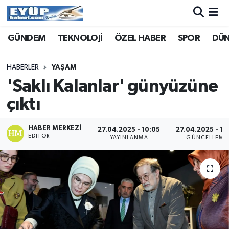
GÜNDEM
TEKNOLOJİ
ÖZEL HABER
SPOR
DÜ
HABERLER
YAŞAM
'Saklı Kalanlar' günyüzüne
çıktı
HABER MERKEZI
27.04.2025 - 10:05
27.04.2025 - 10
EDITÖR
YAYINLANMA
GÜNCELLEME