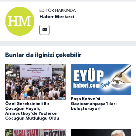
EDITÖR HAKKINDA
Haber Merkezi
Bunlar da ilginizi çekebilir
Paşa Kahve'si
Özel Gereksinimli Bir
Gaziosmanpaşa'lıları
Çocuğun Hayali,
buluşturuyor!
Arnavutköy’de Yüzlerce
Çocuğun Mutluluğu Oldu