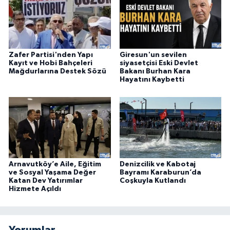
Zafer Partisi'nden Yapı
Giresun'un sevilen
Kayıt ve Hobi Bahçeleri
siyasetçisi Eski Devlet
Mağdurlarına Destek Sözü
Bakanı Burhan Kara
Hayatını Kaybetti
Arnavutköy’e Aile, Eğitim
Denizcilik ve Kabotaj
ve Sosyal Yaşama Değer
Bayramı Karaburun’da
Katan Dev Yatırımlar
Coşkuyla Kutlandı
Hizmete Açıldı