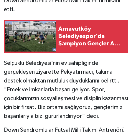
Down Sendromlular Futsal Milli Takımı’nı misafir
etti.
Arnavutköy
Belediyespor’da
Şampiyon Gençler A
Takımda
Selçuklu Belediyesi’nin ev sahipliğinde
gerçekleşen ziyarette Pekyatırmacı, takıma
destek olmaktan mutluluk duyduklarını belirtti.
“Emek ve imkanlarla başarı geliyor. Spor,
çocuklarımızın sosyalleşmesi ve disiplin kazanması
için bir fırsat. Biz ortamı sağlıyoruz, gençlerimiz
başarılarıyla bizi gururlandırıyor” dedi.
Down Sendromlular Futsal Milli Takımı Antrenörü