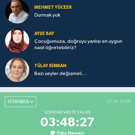
MEHMET YÜCEER
Durmak yok
AYŞE BAY
Çocuğumuza, doğruyu yanlışı en uygun
nasıl öğretebiliriz?
TÜLAY KİRMAN
Bazı şeyler değişmeli…
İSTANBUL
07.08.2026
SONRAKI VAKTE KALAN
03:48:27
Öğle Namazı