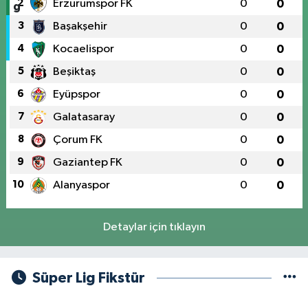
2
Erzurumspor FK
0
0
3
Başakşehir
0
0
4
Kocaelispor
0
0
5
Beşiktaş
0
0
6
Eyüpspor
0
0
7
Galatasaray
0
0
8
Çorum FK
0
0
9
Gaziantep FK
0
0
10
Alanyaspor
0
0
Detaylar için tıklayın
Süper Lig Fikstür