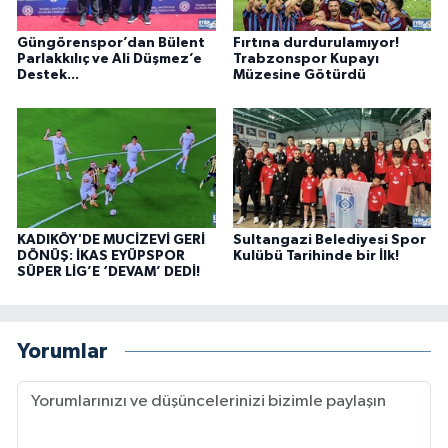
Güngörenspor’dan Bülent
Fırtına durdurulamıyor!
Parlakkılıç ve Ali Düşmez’e
Trabzonspor Kupayı
Destek...
Müzesine Götürdü
KADIKÖY'DE MUCİZEVİ GERİ
Sultangazi Belediyesi Spor
DÖNÜŞ: İKAS EYÜPSPOR
Kulübü Tarihinde bir İlk!
SÜPER LİG’E ‘DEVAM’ DEDİ!
Yorumlar