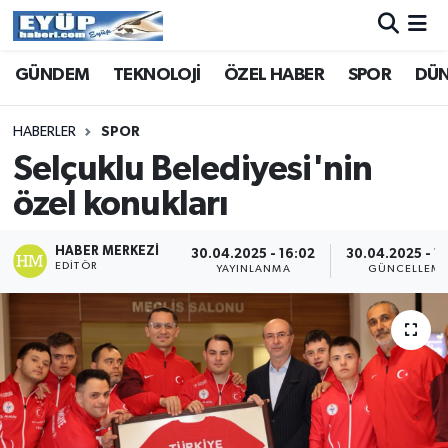
GÜNDEM
TEKNOLOJİ
ÖZEL HABER
SPOR
DÜ
HABERLER
SPOR
Selçuklu Belediyesi'nin
özel konukları
HABER MERKEZI
30.04.2025 - 16:02
30.04.2025 - 1
EDITÖR
YAYINLANMA
GÜNCELLEM