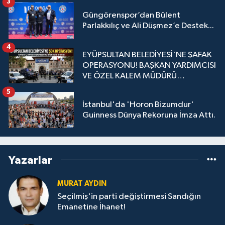
3
Güngörenspor’dan Bülent
Parlakkılıç ve Ali Düşmez’e Destek...
4
EYÜPSULTAN BELEDİYESİ'NE ŞAFAK
OPERASYONU! BAŞKAN YARDIMCISI
VE ÖZEL KALEM MÜDÜRÜ
GÖZALTINDA
5
İstanbul'da 'Horon Bizumdur'
Guinness Dünya Rekoruna İmza Attı.
Yazarlar
MURAT AYDIN
Seçilmiş'in parti değiştirmesi Sandığın
Emanetine İhanet!