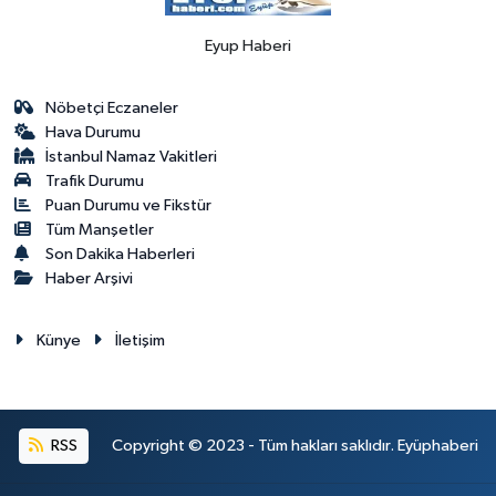
Eyup Haberi
Nöbetçi Eczaneler
Hava Durumu
İstanbul Namaz Vakitleri
Trafik Durumu
Puan Durumu ve Fikstür
Tüm Manşetler
Son Dakika Haberleri
Haber Arşivi
Künye
İletişim
RSS
Copyright © 2023 - Tüm hakları saklıdır. Eyüphaberi