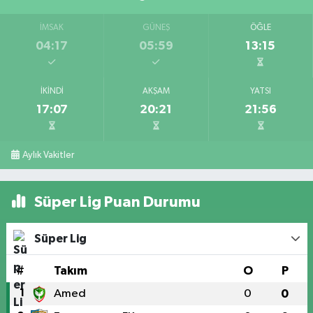
İMSAK
GÜNEŞ
ÖĞLE
04:17
05:59
13:15
İKINDI
AKŞAM
YATSI
17:07
20:21
21:56
Aylık Vakitler
Süper Lig Puan Durumu
Süper Lig
#
Takım
O
P
1
Amed
0
0