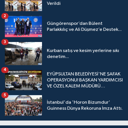
Verildi
2
Güngörenspor’dan Bülent
Parlakkılıç ve Ali Düşmez’e Destek...
3
Kurban satış ve kesim yerlerine sıkı
denetim...
4
EYÜPSULTAN BELEDİYESİ'NE ŞAFAK
OPERASYONU! BAŞKAN YARDIMCISI
VE ÖZEL KALEM MÜDÜRÜ
GÖZALTINDA
5
İstanbul'da 'Horon Bizumdur'
Guinness Dünya Rekoruna İmza Attı.