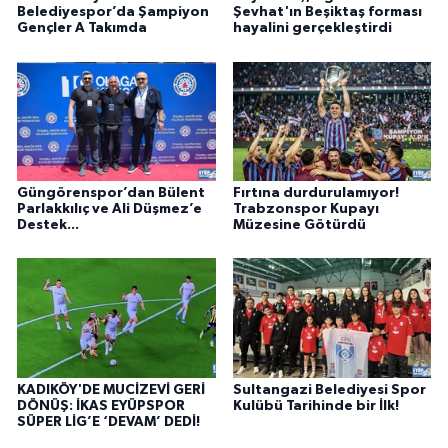
Belediyespor’da Şampiyon
Şevhat'ın Beşiktaş forması
Gençler A Takımda
hayalini gerçekleştirdi
Güngörenspor’dan Bülent
Fırtına durdurulamıyor!
Parlakkılıç ve Ali Düşmez’e
Trabzonspor Kupayı
Destek...
Müzesine Götürdü
KADIKÖY'DE MUCİZEVİ GERİ
Sultangazi Belediyesi Spor
DÖNÜŞ: İKAS EYÜPSPOR
Kulübü Tarihinde bir İlk!
SÜPER LİG’E ‘DEVAM’ DEDİ!