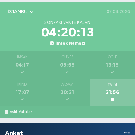
İSTANBUL
07.08.2026
SONRAKI VAKTE KALAN
04:20:13
İmsak Namazı
İMSAK
GÜNEŞ
ÖĞLE
04:17
05:59
13:15
İKINDI
AKŞAM
YATSI
17:07
20:21
21:56
Aylık Vakitler
Anket