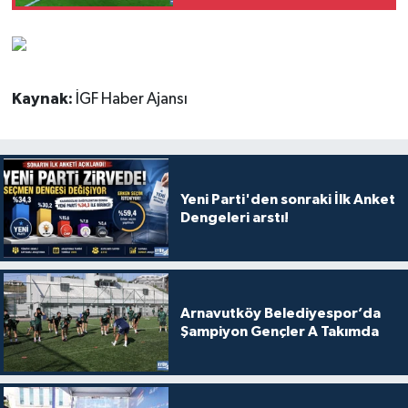
‘DEVAM’ DEDİ!
Kaynak:
İGF Haber Ajansı
Yeni Parti'den sonraki İlk Anket
Dengeleri arstı!
Arnavutköy Belediyespor’da
Şampiyon Gençler A Takımda