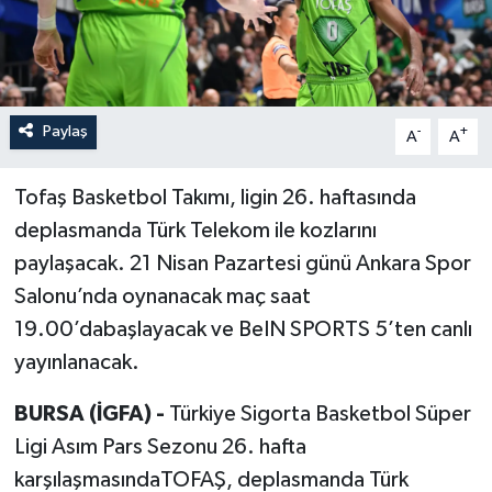
Paylaş
-
+
A
A
Tofaş Basketbol Takımı, ligin 26. haftasında
deplasmanda Türk Telekom ile kozlarını
paylaşacak. 21 Nisan Pazartesi günü Ankara Spor
Salonu’nda oynanacak maç saat
19.00’dabaşlayacak ve BeIN SPORTS 5’ten canlı
yayınlanacak.
BURSA (İGFA) -
Türkiye Sigorta Basketbol Süper
Ligi Asım Pars Sezonu 26. hafta
karşılaşmasındaTOFAŞ, deplasmanda Türk