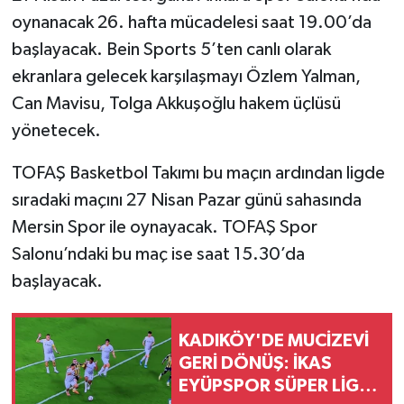
oynanacak 26. hafta mücadelesi saat 19.00’da
başlayacak. Bein Sports 5’ten canlı olarak
ekranlara gelecek karşılaşmayı Özlem Yalman,
Can Mavisu, Tolga Akkuşoğlu hakem üçlüsü
yönetecek.
TOFAŞ Basketbol Takımı bu maçın ardından ligde
sıradaki maçını 27 Nisan Pazar günü sahasında
Mersin Spor ile oynayacak. TOFAŞ Spor
Salonu’ndaki bu maç ise saat 15.30’da
başlayacak.
KADIKÖY'DE MUCİZEVİ
GERİ DÖNÜŞ: İKAS
EYÜPSPOR SÜPER LİG’E