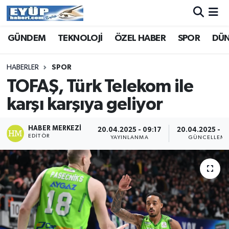
GÜNDEM
TEKNOLOJİ
ÖZEL HABER
SPOR
DÜ
HABERLER
SPOR
TOFAŞ, Türk Telekom ile
karşı karşıya geliyor
HABER MERKEZI
20.04.2025 - 09:17
20.04.2025 - 0
EDITÖR
YAYINLANMA
GÜNCELLEM