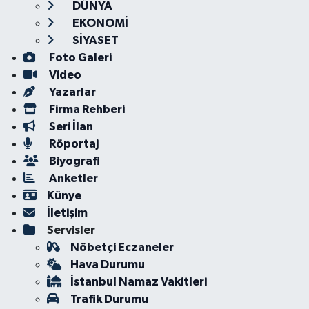
DÜNYA
EKONOMİ
SİYASET
Foto Galeri
Video
Yazarlar
Firma Rehberi
Seri İlan
Röportaj
Biyografi
Anketler
Künye
İletişim
Servisler
Nöbetçi Eczaneler
Hava Durumu
İstanbul Namaz Vakitleri
Trafik Durumu