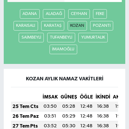
ADANA
ALADAĞ
CEYHAN
FEKE
KARAISALI
KARATAŞ
KOZAN
POZANTI
SAİMBEYLİ
TUFANBEYLİ
YUMURTALIK
İMAMOĞLU
KOZAN AYLIK NAMAZ VAKITLERI
İMSAK
GÜNEŞ
ÖĞLE
İKINDI
AKŞA
25 Tem Cts
03:50
05:28
12:48
16:38
19:59
26 Tem Paz
03:51
05:29
12:48
16:38
19:58
27 Tem Pts
03:52
05:30
12:48
16:38
19:57