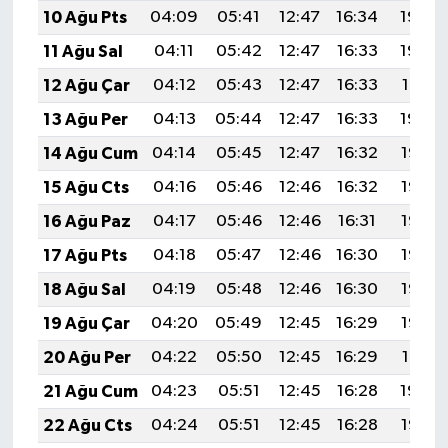
10 Ağu Pts
04:09
05:41
12:47
16:34
19:43
11 Ağu Sal
04:11
05:42
12:47
16:33
19:42
12 Ağu Çar
04:12
05:43
12:47
16:33
19:41
13 Ağu Per
04:13
05:44
12:47
16:33
19:40
14 Ağu Cum
04:14
05:45
12:47
16:32
19:38
15 Ağu Cts
04:16
05:46
12:46
16:32
19:37
16 Ağu Paz
04:17
05:46
12:46
16:31
19:36
17 Ağu Pts
04:18
05:47
12:46
16:30
19:35
18 Ağu Sal
04:19
05:48
12:46
16:30
19:33
19 Ağu Çar
04:20
05:49
12:45
16:29
19:32
20 Ağu Per
04:22
05:50
12:45
16:29
19:31
21 Ağu Cum
04:23
05:51
12:45
16:28
19:29
22 Ağu Cts
04:24
05:51
12:45
16:28
19:28