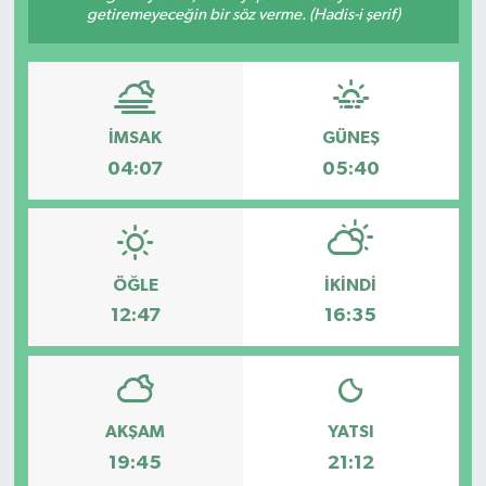
getiremeyeceğin bir söz verme. (Hadis-i şerif)
İMSAK
GÜNEŞ
04:07
05:40
ÖĞLE
İKINDI
12:47
16:35
AKŞAM
YATSI
19:45
21:12