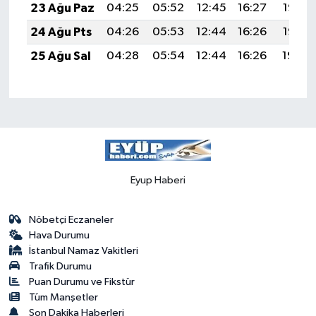
23 Ağu Paz
04:25
05:52
12:45
16:27
19:27
24 Ağu Pts
04:26
05:53
12:44
16:26
19:25
25 Ağu Sal
04:28
05:54
12:44
16:26
19:24
Eyup Haberi
Nöbetçi Eczaneler
Hava Durumu
İstanbul Namaz Vakitleri
Trafik Durumu
Puan Durumu ve Fikstür
Tüm Manşetler
Son Dakika Haberleri