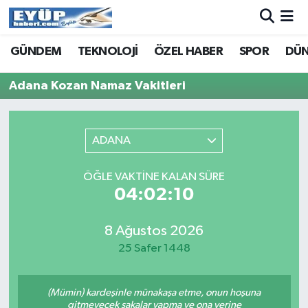
GÜNDEM
TEKNOLOJİ
ÖZEL HABER
SPOR
DÜ
Adana Kozan Namaz Vakitleri
ADANA
ÖĞLE VAKTINE KALAN SÜRE
04:02:10
8 Ağustos 2026
25 Safer 1448
(Mümin) kardeşinle münakaşa etme, onun hoşuna
gitmeyecek şakalar yapma ve ona yerine