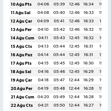
10 Ağu Pts
04:06
05:39
12:46
16:34
19:43
11 Ağu Sal
04:08
05:40
12:46
16:33
19:42
12 Ağu Çar
04:09
05:41
12:46
16:33
19:41
13 Ağu Per
04:10
05:42
12:46
16:32
19:39
14 Ağu Cum
04:11
05:43
12:45
16:32
19:38
15 Ağu Cts
04:13
05:44
12:45
16:31
19:37
16 Ağu Paz
04:14
05:44
12:45
16:31
19:36
17 Ağu Pts
04:15
05:45
12:45
16:30
19:34
18 Ağu Sal
04:16
05:46
12:45
16:29
19:33
19 Ağu Çar
04:18
05:47
12:44
16:29
19:32
20 Ağu Per
04:19
05:48
12:44
16:28
19:30
21 Ağu Cum
04:20
05:49
12:44
16:28
19:29
22 Ağu Cts
04:21
05:50
12:44
16:27
19:28