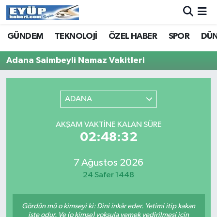
GÜNDEM
TEKNOLOJİ
ÖZEL HABER
SPOR
DÜ
Adana Saimbeyli Namaz Vakitleri
ADANA
AKŞAM VAKTINE KALAN SÜRE
02:48:32
7 Ağustos 2026
24 Safer 1448
Gördün mü o kimseyi ki: Dini inkâr eder. Yetimi itip kakan
işte odur. Ve (o kimse) yoksula yemek yedirilmesi için