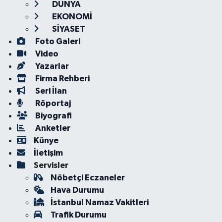
DÜNYA
EKONOMİ
SİYASET
Foto Galeri
Video
Yazarlar
Firma Rehberi
Seri İlan
Röportaj
Biyografi
Anketler
Künye
İletişim
Servisler
Nöbetçi Eczaneler
Hava Durumu
İstanbul Namaz Vakitleri
Trafik Durumu