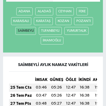
ADANA
ALADAĞ
CEYHAN
FEKE
KARAISALI
KARATAŞ
KOZAN
POZANTI
SAİMBEYLİ
TUFANBEYLİ
YUMURTALIK
İMAMOĞLU
SAİMBEYLİ AYLIK NAMAZ VAKITLERI
İMSAK
GÜNEŞ
ÖĞLE
İKINDI
AKŞA
25 Tem Cts
03:46
05:26
12:47
16:38
19:59
26 Tem Paz
03:47
05:26
12:47
16:38
19:58
27 Tem Pts
03:48
05:27
12:47
16:38
19:57