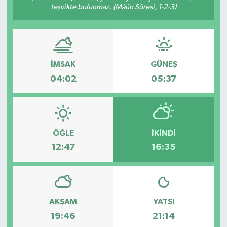
teşvikte bulunmaz. (Mâûn Sûresi, 1-2-3)
İMSAK
GÜNEŞ
04:02
05:37
ÖĞLE
İKINDI
12:47
16:35
AKŞAM
YATSI
19:46
21:14