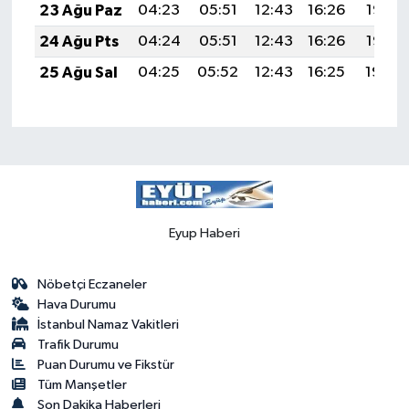
23 Ağu Paz
04:23
05:51
12:43
16:26
19:26
24 Ağu Pts
04:24
05:51
12:43
16:26
19:25
25 Ağu Sal
04:25
05:52
12:43
16:25
19:24
Eyup Haberi
Nöbetçi Eczaneler
Hava Durumu
İstanbul Namaz Vakitleri
Trafik Durumu
Puan Durumu ve Fikstür
Tüm Manşetler
Son Dakika Haberleri