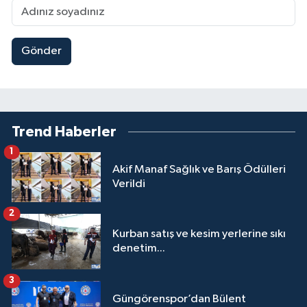
Gönder
Trend Haberler
1
Akif Manaf Sağlık ve Barış Ödülleri
Verildi
2
Kurban satış ve kesim yerlerine sıkı
denetim...
3
Güngörenspor’dan Bülent