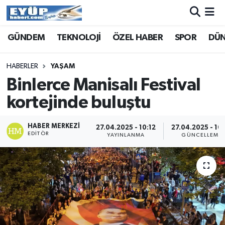
GÜNDEM
TEKNOLOJİ
ÖZEL HABER
SPOR
DÜ
HABERLER
YAŞAM
Binlerce Manisalı Festival
kortejinde buluştu
HABER MERKEZI
27.04.2025 - 10:12
27.04.2025 - 10
EDITÖR
YAYINLANMA
GÜNCELLEME