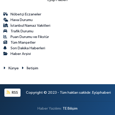
Nöbetçi Eczaneler
Hava Durumu
İstanbul Namaz Vakitleri
Trafik Durumu
Puan Durumu ve Fikstür
Tüm Manşetler
Son Dakika Haberleri
Haber Arşivi
Künye
İletişim
RSS
Copyright © 2023 - Tüm hakları saklıdır. Eyüphaberi
Haber Yazılımı:
TE Bilişim