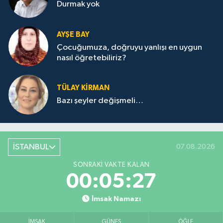
Durmak yok
AYŞE BAY
Çocuğumuza, doğruyu yanlışı en uygun
nasıl öğretebiliriz?
TÜLAY KİRMAN
Bazı şeyler değişmeli…
İSTANBUL
07.08.2026
SONRAKI VAKTE KALAN
00:05:27
İmsak Namazı
İMSAK
GÜNEŞ
ÖĞLE