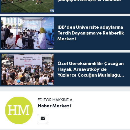
İBB'den Üniversite adaylarına
Tercih Dayanışma ve Rehberlik
Merkezi
Özel Gereksinimli Bir Çocuğun
Hayali, Arnavutköy’de
Yüzlerce Çocuğun Mutluluğu
Oldu
EDITÖR HAKKINDA
Haber Merkezi