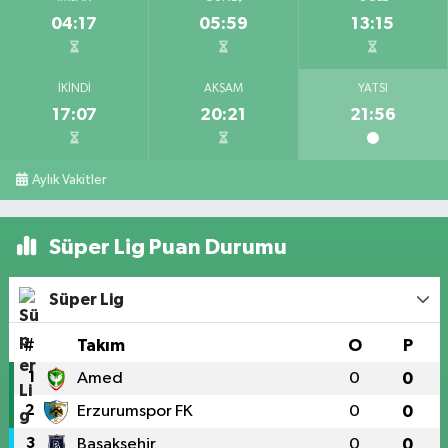
04:17
05:59
13:15
İKINDI
AKŞAM
YATSI
17:07
20:21
21:56
Aylık Vakitler
Süper Lig Puan Durumu
Süper Lig
#
Takım
O
P
1
Amed
0
0
2
Erzurumspor FK
0
0
3
Başakşehir
0
0