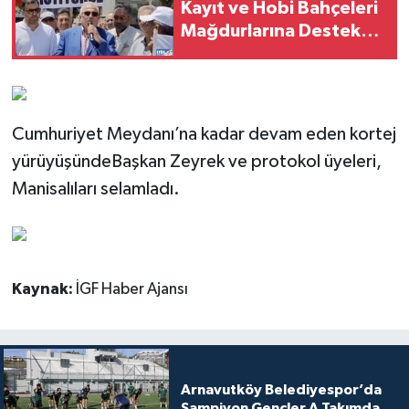
Kayıt ve Hobi Bahçeleri
Mağdurlarına Destek
Sözü
Cumhuriyet Meydanı’na kadar devam eden kortej
yürüyüşündeBaşkan Zeyrek ve protokol üyeleri,
Manisalıları selamladı.
Kaynak:
İGF Haber Ajansı
Arnavutköy Belediyespor’da
Şampiyon Gençler A Takımda