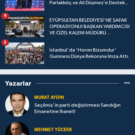
Parlakkılıç ve Ali Düşmez’e Destek...
4
EYÜPSULTAN BELEDİYESİ'NE ŞAFAK
OPERASYONU! BAŞKAN YARDIMCISI
VE ÖZEL KALEM MÜDÜRÜ
GÖZALTINDA
5
İstanbul'da 'Horon Bizumdur'
Guinness Dünya Rekoruna İmza Attı.
Yazarlar
MURAT AYDIN
Seçilmiş'in parti değiştirmesi Sandığın
Emanetine İhanet!
MEHMET YÜCEER