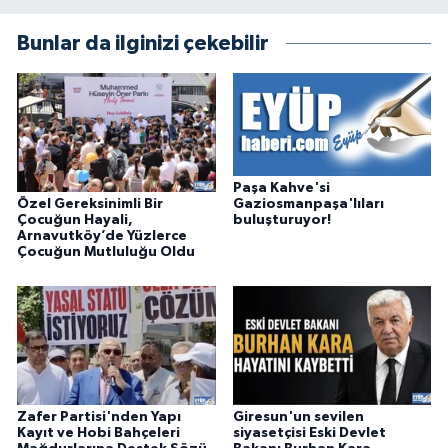
Bunlar da ilginizi çekebilir
Paşa Kahve'si
Özel Gereksinimli Bir
Gaziosmanpaşa'lıları
Çocuğun Hayali,
buluşturuyor!
Arnavutköy’de Yüzlerce
Çocuğun Mutluluğu Oldu
Zafer Partisi'nden Yapı
Giresun'un sevilen
Kayıt ve Hobi Bahçeleri
siyasetçisi Eski Devlet