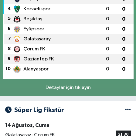
4
Kocaelispor
0
0
5
Beşiktaş
0
0
6
Eyüpspor
0
0
7
Galatasaray
0
0
8
Çorum FK
0
0
9
Gaziantep FK
0
0
10
Alanyaspor
0
0
Detaylar için tıklayın
Süper Lig Fikstür
14 Ağustos, Cuma
Galatasaray - Çorum FK
21:30