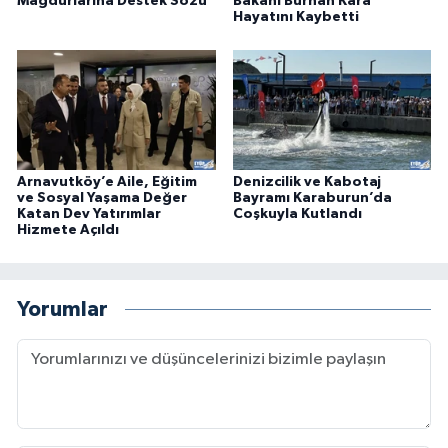
Mağdurlarına Destek Sözü
Bakanı Burhan Kara
Hayatını Kaybetti
Arnavutköy’e Aile, Eğitim
Denizcilik ve Kabotaj
ve Sosyal Yaşama Değer
Bayramı Karaburun’da
Katan Dev Yatırımlar
Coşkuyla Kutlandı
Hizmete Açıldı
Yorumlar