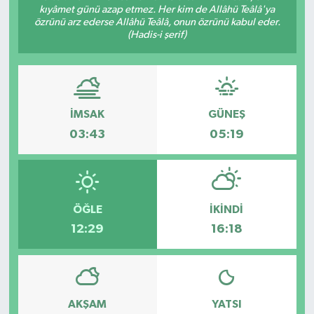
kıyâmet günü azap etmez. Her kim de Allâhü Teâlâ'ya
özrünü arz ederse Allâhü Teâlâ, onun özrünü kabul eder.
(Hadis-i şerif)
İMSAK
GÜNEŞ
03:43
05:19
ÖĞLE
İKINDI
12:29
16:18
AKŞAM
YATSI