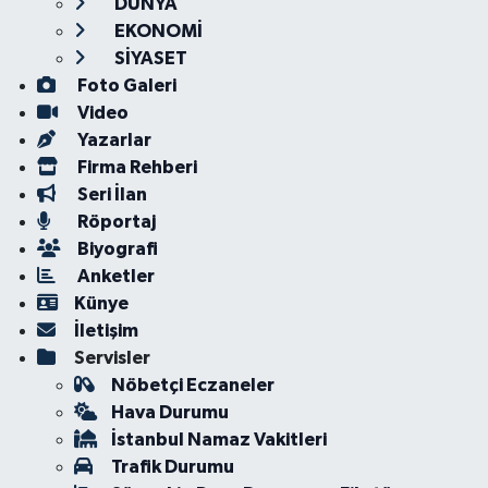
DÜNYA
EKONOMİ
SİYASET
Foto Galeri
Video
Yazarlar
Firma Rehberi
Seri İlan
Röportaj
Biyografi
Anketler
Künye
İletişim
Servisler
Nöbetçi Eczaneler
Hava Durumu
İstanbul Namaz Vakitleri
Trafik Durumu