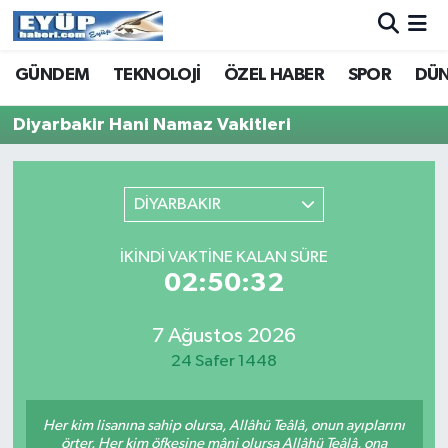
GÜNDEM
TEKNOLOJİ
ÖZEL HABER
SPOR
DÜ
Diyarbakir Hani Namaz Vakitleri
DİYARBAKIR
İKINDI VAKTINE KALAN SÜRE
02:50:32
7 Ağustos 2026
24 Safer 1448
Her kim lisanına sahip olursa, Allâhü Teâlâ, onun ayıplarını
örter. Her kim öfkesine mâni olursa Allâhü Teâlâ, ona