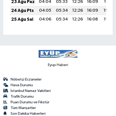
23 Ağu Paz
04:04
05:33
12:26
16:09
19:10
24 Ağu Pts
04:05
05:34
12:26
16:09
19:08
25 Ağu Sal
04:06
05:34
12:26
16:08
19:07
Eyup Haberi
Nöbetçi Eczaneler
Hava Durumu
İstanbul Namaz Vakitleri
Trafik Durumu
Puan Durumu ve Fikstür
Tüm Manşetler
Son Dakika Haberleri