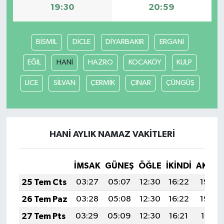
19:30
20:59
BİSMİL
DİCLE
DİYARBAKIR
ERGANİ
EĞİL
HANİ
HAZRO
KOCAKÖY
KULP
LİCE
SİLVAN
ÇERMİK
ÇINAR
ÇÜNGÜŞ
HANİ AYLIK NAMAZ VAKITLERI
İMSAK
GÜNEŞ
ÖĞLE
İKINDI
AKŞA
25 Tem Cts
03:27
05:07
12:30
16:22
19:43
26 Tem Paz
03:28
05:08
12:30
16:22
19:42
27 Tem Pts
03:29
05:09
12:30
16:21
19:41