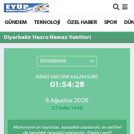
GÜNDEM
TEKNOLOJİ
ÖZEL HABER
SPOR
DÜ
Diyarbakir Hazro Namaz Vakitleri
DİYARBAKIR
İKINDI VAKTINE KALAN SÜRE
01:54:28
6 Ağustos 2026
23 Safer 1448
Müminlerin en hayırlıları, kanaatkâr olanlarıdır, en şerlileri
de tamahkâr (açgözlü) olanlarıdır. (Hadis-i şerif)