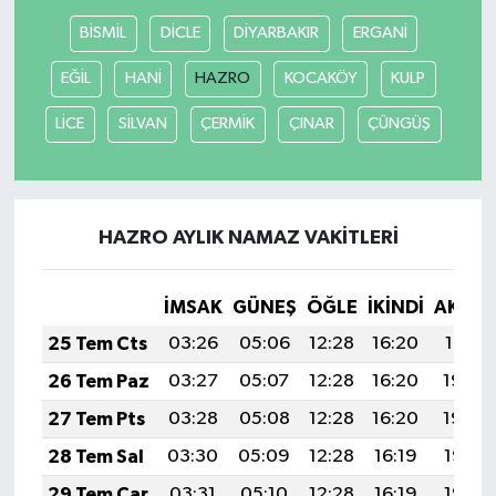
BİSMİL
DİCLE
DİYARBAKIR
ERGANİ
EĞİL
HANİ
HAZRO
KOCAKÖY
KULP
LİCE
SİLVAN
ÇERMİK
ÇINAR
ÇÜNGÜŞ
HAZRO AYLIK NAMAZ VAKITLERI
İMSAK
GÜNEŞ
ÖĞLE
İKINDI
AKŞA
25 Tem Cts
03:26
05:06
12:28
16:20
19:41
26 Tem Paz
03:27
05:07
12:28
16:20
19:40
27 Tem Pts
03:28
05:08
12:28
16:20
19:39
28 Tem Sal
03:30
05:09
12:28
16:19
19:38
29 Tem Çar
03:31
05:10
12:28
16:19
19:37