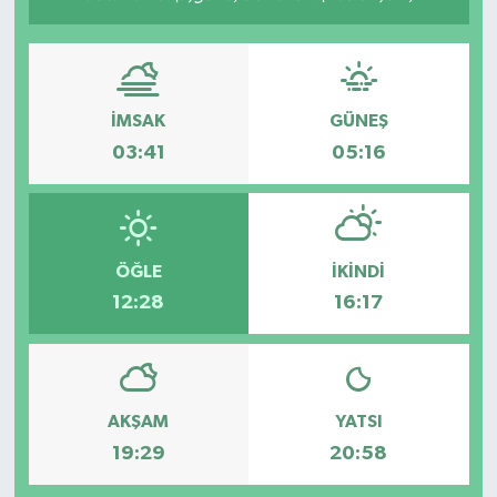
İMSAK
GÜNEŞ
03:41
05:16
ÖĞLE
İKINDI
12:28
16:17
AKŞAM
YATSI
19:29
20:58