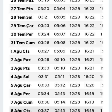
26 Tem Paz
03:19
05:03
12:29
16:23
19:45
27 Tem Pts
03:20
05:04
12:29
16:23
19:44
28 Tem Sal
03:21
05:05
12:29
16:22
19:43
29 Tem Çar
03:23
05:06
12:29
16:22
19:42
30 Tem Per
03:24
05:07
12:29
16:22
19:41
31 Tem Cum
03:26
05:08
12:29
16:22
19:40
1 Ağu Cts
03:27
05:09
12:29
16:21
19:39
2 Ağu Paz
03:28
05:10
12:29
16:21
19:38
3 Ağu Pts
03:30
05:10
12:29
16:21
19:37
4 Ağu Sal
03:31
05:11
12:28
16:20
19:36
5 Ağu Çar
03:33
05:12
12:28
16:20
19:34
6 Ağu Per
03:34
05:13
12:28
16:19
19:33
7 Ağu Cum
03:36
05:14
12:28
16:19
19:32
8 Ağu Cts
03:37
05:15
12:28
16:19
19:31