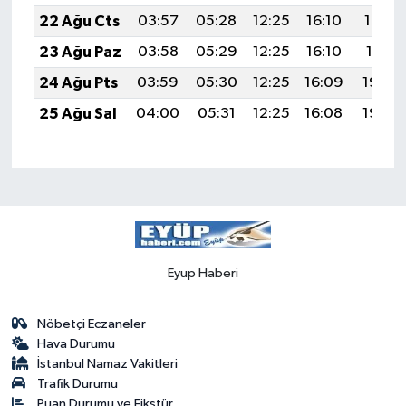
22 Ağu Cts
03:57
05:28
12:25
16:10
19:12
23 Ağu Paz
03:58
05:29
12:25
16:10
19:11
24 Ağu Pts
03:59
05:30
12:25
16:09
19:09
25 Ağu Sal
04:00
05:31
12:25
16:08
19:08
Eyup Haberi
Nöbetçi Eczaneler
Hava Durumu
İstanbul Namaz Vakitleri
Trafik Durumu
Puan Durumu ve Fikstür