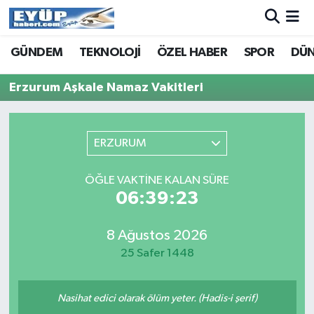
GÜNDEM
TEKNOLOJİ
ÖZEL HABER
SPOR
DÜ
Erzurum Aşkale Namaz Vakitleri
ERZURUM
ÖĞLE VAKTINE KALAN SÜRE
06:39:23
8 Ağustos 2026
25 Safer 1448
Nasihat edici olarak ölüm yeter. (Hadis-i şerif)