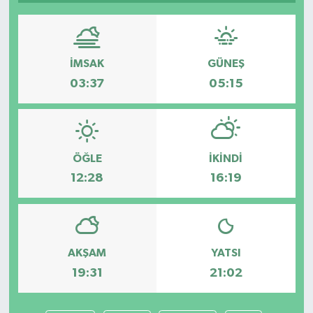
İMSAK
GÜNEŞ
03:37
05:15
ÖĞLE
İKINDI
12:28
16:19
AKŞAM
YATSI
19:31
21:02