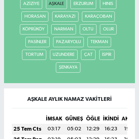
AZİZİYE
AŞKALE
ERZURUM
HINIS
HORASAN
KARAYAZI
KARAÇOBAN
KÖPRÜKÖY
NARMAN
OLTU
OLUR
PASİNLER
PAZARYOLU
TEKMAN
TORTUM
UZUNDERE
ÇAT
İSPİR
ŞENKAYA
AŞKALE AYLIK NAMAZ VAKITLERI
İMSAK
GÜNEŞ
ÖĞLE
İKINDI
AKŞA
25 Tem Cts
03:17
05:02
12:29
16:23
19:45