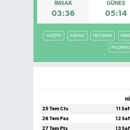
İMSAK
GÜNEŞ
03:36
05:14
AZİZİYE
AŞKALE
ERZURUM
HINI
PAZARYO
H
25 Tem Cts
11 Sa
26 Tem Paz
12 Sa
27 Tem Pts
13 Sa