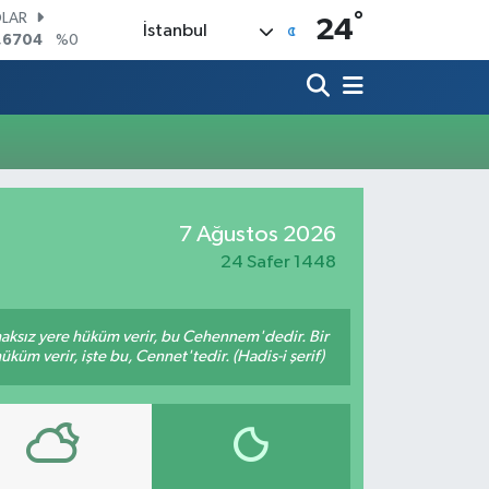
°
LAR
24
İstanbul
,6704
%0
RO
,0406
%-0.08
ERLİN
,2143
%0
AM ALTIN
00.87
%0.12
ST100
.799
%70
7 Ağustos 2026
TCOIN
.643,95
%0.16
24 Safer 1448
 haksız yere hüküm verir, bu Cehennem'dedir. Bir
küm verir, işte bu, Cennet'tedir. (Hadis-i şerif)