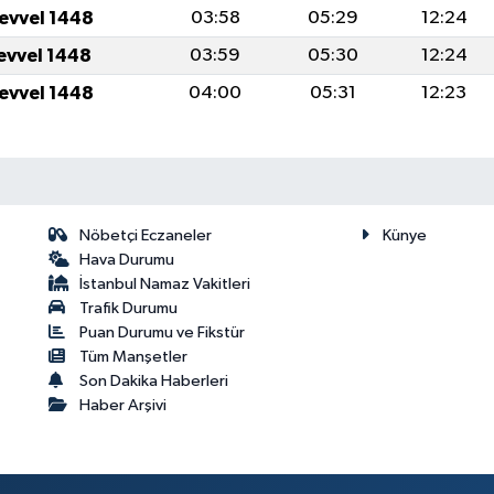
levvel 1448
03:58
05:29
12:24
levvel 1448
03:59
05:30
12:24
levvel 1448
04:00
05:31
12:23
Nöbetçi Eczaneler
Künye
Hava Durumu
İstanbul Namaz Vakitleri
Trafik Durumu
Puan Durumu ve Fikstür
Tüm Manşetler
Son Dakika Haberleri
Haber Arşivi