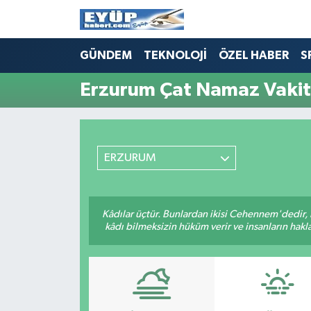
GÜNDEM
TEKNOLOJİ
ÖZEL HABER
S
Erzurum Çat Namaz Vakit
ERZURUM
Kâdılar üçtür. Bunlardan ikisi Cehennem'dedir, 
kâdı bilmeksizin hüküm verir ve insanların hakla