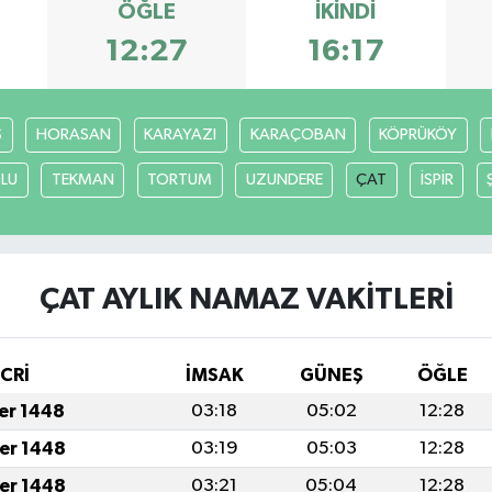
ÖĞLE
İKINDI
12:27
16:17
S
HORASAN
KARAYAZI
KARAÇOBAN
KÖPRÜKÖY
LU
TEKMAN
TORTUM
UZUNDERE
ÇAT
İSPİR
ÇAT AYLIK NAMAZ VAKITLERI
İCRİ
İMSAK
GÜNEŞ
ÖĞLE
fer 1448
03:18
05:02
12:28
fer 1448
03:19
05:03
12:28
fer 1448
03:21
05:04
12:28