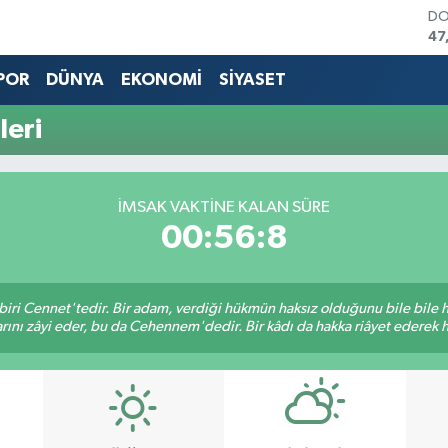
DO
47
EU
55
POR
DÜNYA
EKONOMİ
SİYASET
ST
64
leri
GR
65
Bİ
13
İMSAK VAKTINE KALAN SÜRE
BI
00:56:8
64
biri Cennet'tedir. Bir adam, verdiği hükmün haksız olduğunu bile bile
rını zâyi eder, bu da Cehennem'dedir. Bir kâdı da hakka riâyet ederek hü