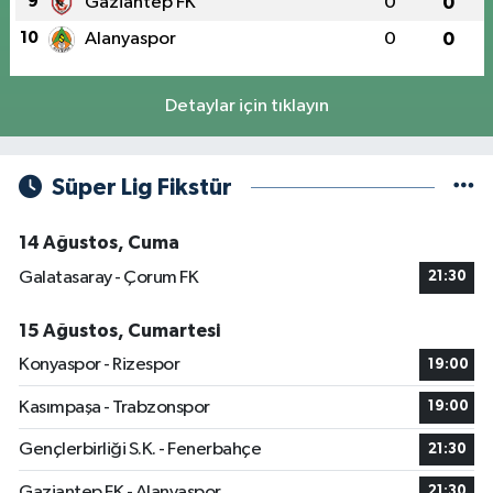
9
Gaziantep FK
0
0
10
Alanyaspor
0
0
Detaylar için tıklayın
Süper Lig Fikstür
14 Ağustos, Cuma
Galatasaray - Çorum FK
21:30
15 Ağustos, Cumartesi
Konyaspor - Rizespor
19:00
Kasımpaşa - Trabzonspor
19:00
Gençlerbirliği S.K. - Fenerbahçe
21:30
Gaziantep FK - Alanyaspor
21:30