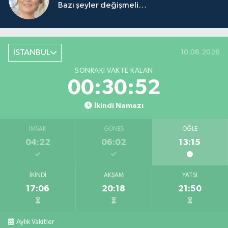
Bazı şeyler değişmeli…
İSTANBUL
10.08.2026
SONRAKI VAKTE KALAN
00:30:52
İkindi Namazı
İMSAK
GÜNEŞ
ÖĞLE
04:22
06:02
13:15
İKINDI
AKŞAM
YATSI
17:06
20:18
21:50
Aylık Vakitler