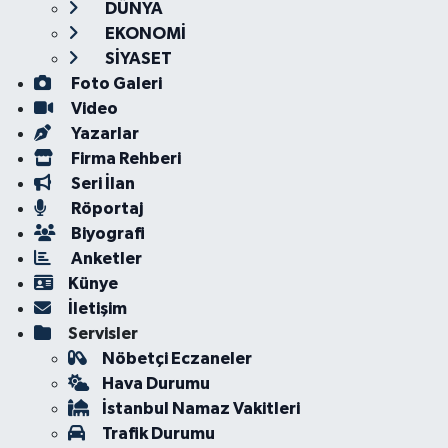
DÜNYA
EKONOMİ
SİYASET
Foto Galeri
Video
Yazarlar
Firma Rehberi
Seri İlan
Röportaj
Biyografi
Anketler
Künye
İletişim
Servisler
Nöbetçi Eczaneler
Hava Durumu
İstanbul Namaz Vakitleri
Trafik Durumu