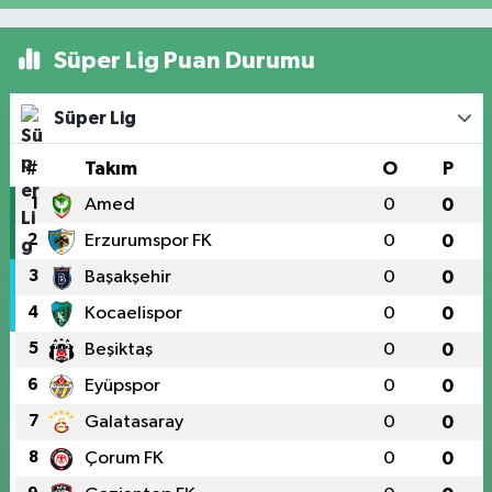
Süper Lig Puan Durumu
Süper Lig
#
Takım
O
P
1
Amed
0
0
2
Erzurumspor FK
0
0
3
Başakşehir
0
0
4
Kocaelispor
0
0
5
Beşiktaş
0
0
6
Eyüpspor
0
0
7
Galatasaray
0
0
8
Çorum FK
0
0