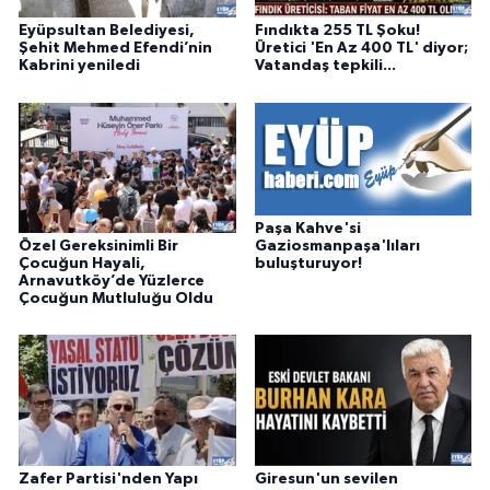
Eyüpsultan Belediyesi,
Fındıkta 255 TL Şoku!
Şehit Mehmed Efendi’nin
Üretici 'En Az 400 TL' diyor;
Kabrini yeniledi
Vatandaş tepkili...
Paşa Kahve'si
Özel Gereksinimli Bir
Gaziosmanpaşa'lıları
Çocuğun Hayali,
buluşturuyor!
Arnavutköy’de Yüzlerce
Çocuğun Mutluluğu Oldu
Zafer Partisi'nden Yapı
Giresun'un sevilen