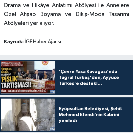
Drama ve Hikâye Anlatımı Atölyesi ile Annelere
Özel Ahşap Boyama ve Dikiş-Moda Tasarımı
Atölyeleri yer alıyor.
Kaynak:
İGF Haber Ajansı
'Çevre Yasa Kavagası'nda
Tuğrul Türkeş'den, Ayyüce
Türkeş'e destek!...
Eyüpsultan Belediyesi, Şehit
Mehmed Efendi’nin Kabrini
yeniledi