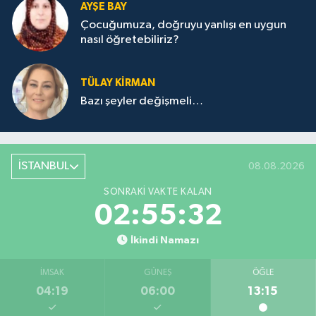
AYŞE BAY
Çocuğumuza, doğruyu yanlışı en uygun
nasıl öğretebiliriz?
TÜLAY KİRMAN
Bazı şeyler değişmeli…
İSTANBUL
08.08.2026
SONRAKI VAKTE KALAN
02:55:32
İkindi Namazı
İMSAK
GÜNEŞ
ÖĞLE
04:19
06:00
13:15