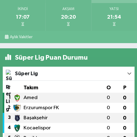
İKINDI
AKŞAM
YATSI
17:07
20:20
21:54
Aylık Vakitler
Süper Lig Puan Durumu
Süper Lig
#
Takım
O
P
1
Amed
0
0
2
Erzurumspor FK
0
0
3
Başakşehir
0
0
4
Kocaelispor
0
0