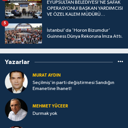
EYÜPSULTAN BELEDİYESİ'NE ŞAFAK
OPERASYONU! BAŞKAN YARDIMCISI
VE ÖZEL KALEM MÜDÜRÜ
GÖZALTINDA
5
İstanbul'da 'Horon Bizumdur'
Guinness Dünya Rekoruna İmza Attı.
Yazarlar
MURAT AYDIN
Seçilmiş'in parti değiştirmesi Sandığın
Emanetine İhanet!
MEHMET YÜCEER
Durmak yok