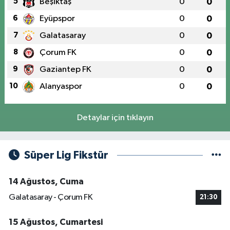
5
Beşiktaş
0
0
6
Eyüpspor
0
0
7
Galatasaray
0
0
8
Çorum FK
0
0
9
Gaziantep FK
0
0
10
Alanyaspor
0
0
Detaylar için tıklayın
Süper Lig Fikstür
14 Ağustos, Cuma
Galatasaray - Çorum FK
21:30
15 Ağustos, Cumartesi