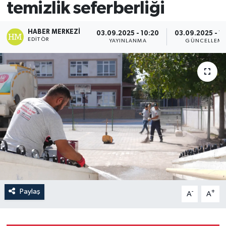
temizlik seferberliği
HABER MERKEZI
03.09.2025 - 10:20
03.09.2025 - 1
EDITÖR
YAYINLANMA
GÜNCELLEM
Paylaş
-
+
A
A