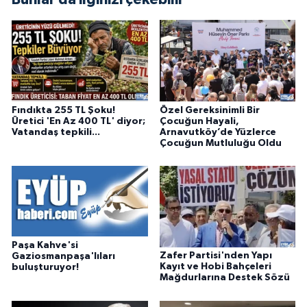
Fındıkta 255 TL Şoku!
Özel Gereksinimli Bir
Üretici 'En Az 400 TL' diyor;
Çocuğun Hayali,
Vatandaş tepkili...
Arnavutköy’de Yüzlerce
Çocuğun Mutluluğu Oldu
Paşa Kahve'si
Zafer Partisi'nden Yapı
Gaziosmanpaşa'lıları
Kayıt ve Hobi Bahçeleri
buluşturuyor!
Mağdurlarına Destek Sözü