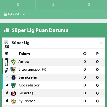
Aylık Vakitler
Süper Lig Puan Durumu
Süper Lig
#
Takım
O
P
1
Amed
0
0
2
Erzurumspor FK
0
0
3
Başakşehir
0
0
4
Kocaelispor
0
0
5
Beşiktaş
0
0
6
Eyüpspor
0
0