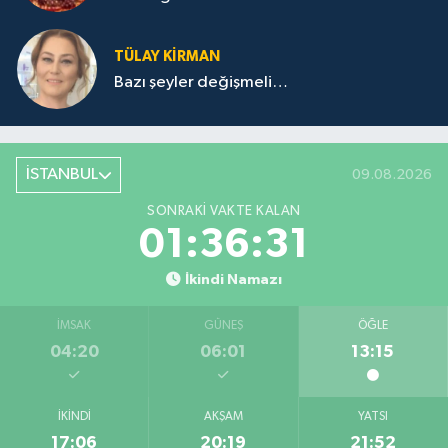
TÜLAY KİRMAN
Bazı şeyler değişmeli…
İSTANBUL
09.08.2026
SONRAKI VAKTE KALAN
01:36:31
İkindi Namazı
İMSAK
GÜNEŞ
ÖĞLE
04:20
06:01
13:15
İKINDI
AKŞAM
YATSI
17:06
20:19
21:52