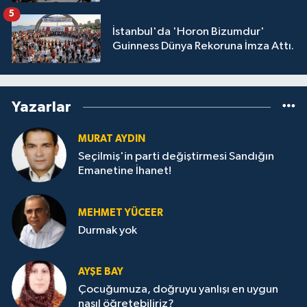
GÖZALTINDA
5
İstanbul'da 'Horon Bizumdur'
Guinness Dünya Rekoruna İmza Attı.
Yazarlar
MURAT AYDIN
Seçilmiş'in parti değiştirmesi Sandığın
Emanetine İhanet!
MEHMET YÜCEER
Durmak yok
AYŞE BAY
Çocuğumuza, doğruyu yanlışı en uygun
nasıl öğretebiliriz?