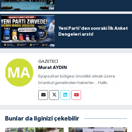
Yeni Parti'den sonraki İlk Anket
Dengeleri arstı!
GAZETECI
Murat AYDIN
Eyüpsultan bölgesi öncelikli olmak üzere
İstanbul genelinden haberler... Halkı
ilgilendiren ulusal haberleride yayınlamak
üzere kurulmuş bir sitedir. Eyüp bölgesinde
haber olacak tüm konularda bizimle iletişime
geçebilirsiniz.
Bunlar da ilginizi çekebilir