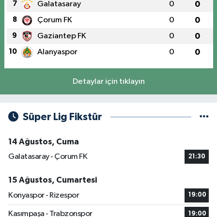
7
Galatasaray
0
0
8
Çorum FK
0
0
9
Gaziantep FK
0
0
10
Alanyaspor
0
0
Detaylar için tıklayın
Süper Lig Fikstür
14 Ağustos, Cuma
Galatasaray - Çorum FK
21:30
15 Ağustos, Cumartesi
Konyaspor - Rizespor
19:00
Kasımpaşa - Trabzonspor
19:00