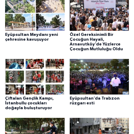
Eyüpsultan Meydanı yeni
Özel Gereksinimli Bir
çehresine kavuşuyor
Çocuğun Hayali,
Arnavutköy’de Yüzlerce
Çocuğun Mutluluğu Oldu
Çiftalan Gençlik Kampı,
Eyüpsultan’da Trabzon
İstanbullu çocukları
rüzgarı esti
doğayla buluşturuyor