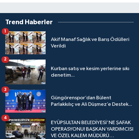
Trend Haberler
1
Akif Manaf Sağlık ve Barış Ödülleri
Verildi
2
Kurban satış ve kesim yerlerine sıkı
denetim...
3
Güngörenspor’dan Bülent
Parlakkılıç ve Ali Düşmez’e Destek...
4
EYÜPSULTAN BELEDİYESİ'NE ŞAFAK
OPERASYONU! BAŞKAN YARDIMCISI
VE ÖZEL KALEM MÜDÜRÜ