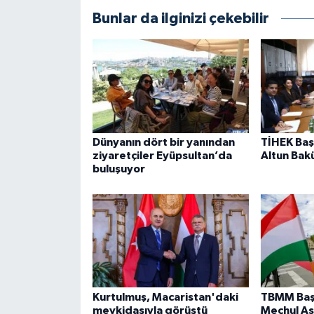
Bunlar da ilginizi çekebilir
Dünyanın dört bir yanından
TİHEK Baş
ziyaretçiler Eyüpsultan’da
Altun Bak
buluşuyor
Kurtulmuş, Macaristan'daki
TBMM Baş
mevkidaşıyla görüştü
Meçhul As