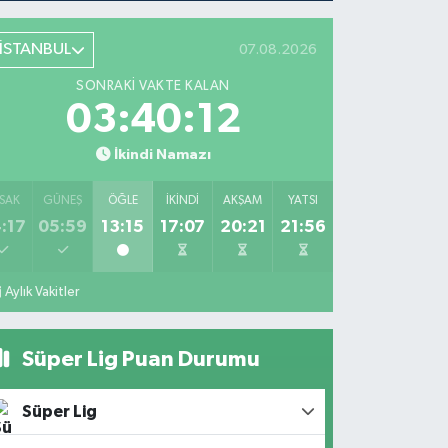
İSTANBUL
07.08.2026
SONRAKI VAKTE KALAN
03:40:12
İkindi Namazı
SAK
GÜNEŞ
ÖĞLE
İKINDI
AKŞAM
YATSI
:17
05:59
13:15
17:07
20:21
21:56
Aylık Vakitler
Süper Lig Puan Durumu
Süper Lig