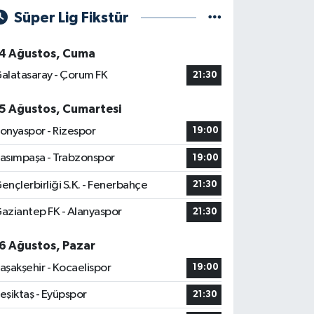
Süper Lig Fikstür
4 Ağustos, Cuma
alatasaray - Çorum FK
21:30
5 Ağustos, Cumartesi
onyaspor - Rizespor
19:00
asımpaşa - Trabzonspor
19:00
ençlerbirliği S.K. - Fenerbahçe
21:30
aziantep FK - Alanyaspor
21:30
6 Ağustos, Pazar
aşakşehir - Kocaelispor
19:00
eşiktaş - Eyüpspor
21:30