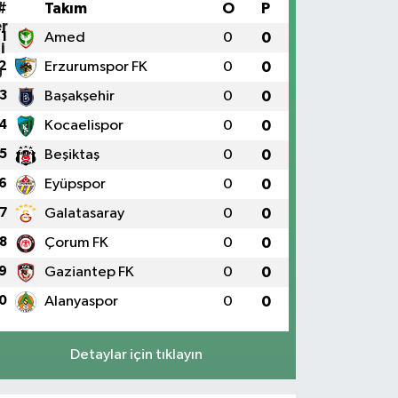
#
Takım
O
P
1
Amed
0
0
2
Erzurumspor FK
0
0
3
Başakşehir
0
0
4
Kocaelispor
0
0
5
Beşiktaş
0
0
6
Eyüpspor
0
0
7
Galatasaray
0
0
8
Çorum FK
0
0
9
Gaziantep FK
0
0
0
Alanyaspor
0
0
Detaylar için tıklayın