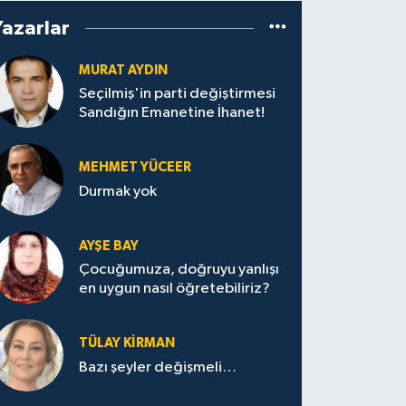
Yazarlar
MURAT AYDIN
Seçilmiş'in parti değiştirmesi
Sandığın Emanetine İhanet!
MEHMET YÜCEER
Durmak yok
AYŞE BAY
Çocuğumuza, doğruyu yanlışı
en uygun nasıl öğretebiliriz?
TÜLAY KİRMAN
Bazı şeyler değişmeli…