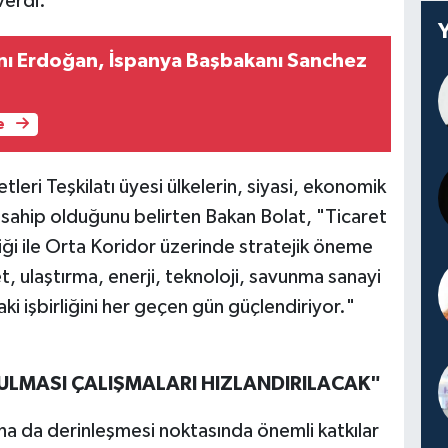
verdi.
ı Erdoğan, İspanya Başbakanı Sanchez
e
tleri Teşkilatı üyesi ülkelerin, siyasi, ekonomik
e sahip olduğunu belirten Bakan Bolat, "Ticaret
pliği ile Orta Koridor üzerinde stratejik öneme
t, ulaştırma, enerji, teknoloji, savunma sanayi
ki işbirliğini her geçen gün güçlendiriyor."
RULMASI ÇALIŞMALARI HIZLANDIRILACAK"
daha da derinleşmesi noktasında önemli katkılar