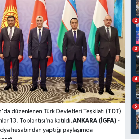
2
3
4
5
n'da düzenlenen Türk Devletleri Teşkilatı (TDT)
r 13. Toplantısı'na katıldı.
ANKARA (İGFA)
-
edya hesabından yaptığı paylaşımda