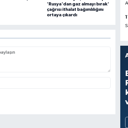
A
'Rusya'dan gaz almayı bırak'
çağrısı ithalat bağımlılığını
ortaya çıkardı
1
S