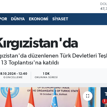
DO
47,
EU
55,
POR
DÜNYA
EKONOMİ
SİYASET
STE
64,
GRA
657
ırgızistan'da
BİS
13.
BIT
ızistan'da düzenlenen Türk Devletleri Teşki
64.
3 Toplantısı'na katıldı
18.10.2024 - 12:40
1 DK
GÜNCELLEME
OKUNMA SÜRESI
1