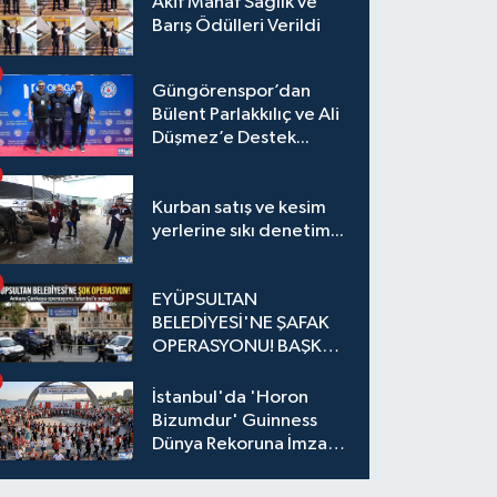
Akif Manaf Sağlık ve
Barış Ödülleri Verildi
Güngörenspor’dan
Bülent Parlakkılıç ve Ali
Düşmez’e Destek...
Kurban satış ve kesim
yerlerine sıkı denetim...
EYÜPSULTAN
BELEDİYESİ'NE ŞAFAK
OPERASYONU! BAŞKAN
YARDIMCISI VE ÖZEL
KALEM MÜDÜRÜ
İstanbul'da 'Horon
GÖZALTINDA
Bizumdur' Guinness
Dünya Rekoruna İmza
Attı.