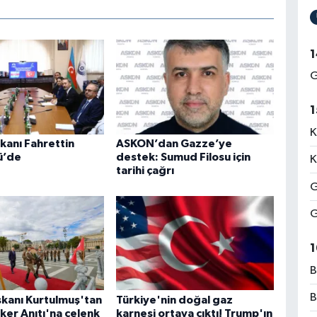
1
G
1
K
kanı Fahrettin
ASKON’dan Gazze’ye
ü’de
destek: Sumud Filosu için
K
tarihi çağrı
G
G
1
B
B
kanı Kurtulmuş'tan
Türkiye'nin doğal gaz
ker Anıtı'na çelenk
karnesi ortaya çıktı! Trump'ın