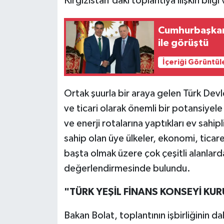
Kırgızistan'daki toplantıya ilişkin bilgi 
Cumhurbaşkan
ile görüştü
İçeriği Görüntül
Ortak şuurla bir araya gelen Türk Devle
ve ticari olarak önemli bir potansiyel
ve enerji rotalarına yaptıkları ev sahi
sahip olan üye ülkeler, ekonomi, ticare
başta olmak üzere çok çeşitli alanlarda
değerlendirmesinde bulundu.
"TÜRK YEŞİL FİNANS KONSEYİ KU
Bakan Bolat, toplantının işbirliğinin 