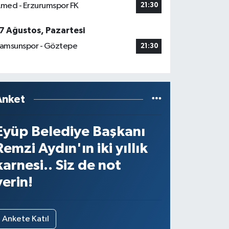
med - Erzurumspor FK
21:30
7 Ağustos, Pazartesi
amsunspor - Göztepe
21:30
Anket
Eyüp Belediye Başkanı
Remzi Aydın'ın iki yıllık
karnesi.. Siz de not
verin!
Ankete Katıl