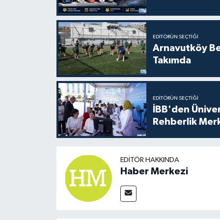
EDITÖRÜN SEÇTIĞI
Arnavutköy Be
Takımda
EDITÖRÜN SEÇTIĞI
İBB'den Üniver
Rehberlik Mer
EDITÖR HAKKINDA
Haber Merkezi