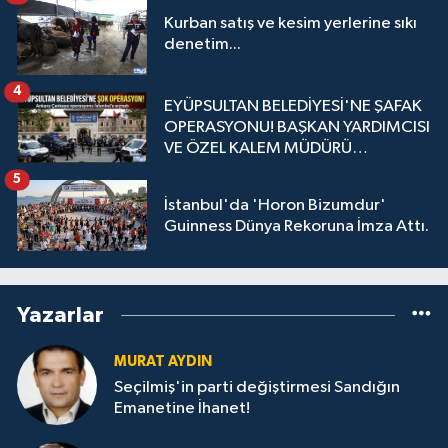
Kurban satış ve kesim yerlerine sıkı
denetim...
4
EYÜPSULTAN BELEDİYESİ'NE ŞAFAK
OPERASYONU! BAŞKAN YARDIMCISI
VE ÖZEL KALEM MÜDÜRÜ
GÖZALTINDA
5
İstanbul'da 'Horon Bizumdur'
Guinness Dünya Rekoruna İmza Attı.
Yazarlar
MURAT AYDIN
Seçilmiş'in parti değiştirmesi Sandığın
Emanetine İhanet!