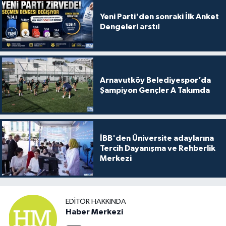
Yeni Parti'den sonraki İlk Anket
Dengeleri arstı!
Arnavutköy Belediyespor’da
Şampiyon Gençler A Takımda
İBB'den Üniversite adaylarına
Tercih Dayanışma ve Rehberlik
Merkezi
EDITÖR HAKKINDA
Haber Merkezi