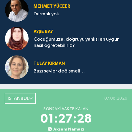
MEHMET YÜCEER
Durmak yok
AYŞE BAY
Çocuğumuza, doğruyu yanlışı en uygun
nasıl öğretebiliriz?
TÜLAY KİRMAN
Bazı şeyler değişmeli…
İSTANBUL
07.08.2026
SONRAKI VAKTE KALAN
01:27:28
Akşam Namazı