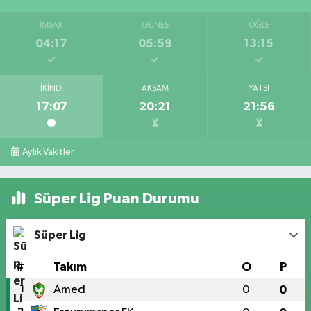
İMSAK
GÜNEŞ
ÖĞLE
04:17
05:59
13:15
İKINDI
AKŞAM
YATSI
17:07
20:21
21:56
Aylık Vakitler
Süper Lig Puan Durumu
Süper Lig
#
Takım
O
P
1
Amed
0
0