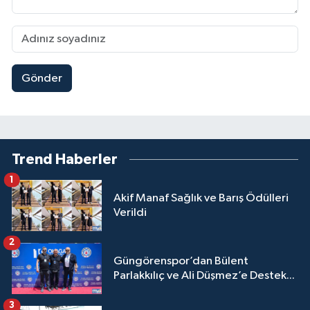
Gönder
Trend Haberler
1
Akif Manaf Sağlık ve Barış Ödülleri
Verildi
2
Güngörenspor’dan Bülent
Parlakkılıç ve Ali Düşmez’e Destek...
3