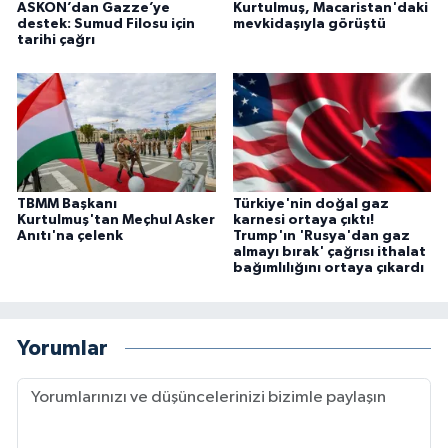
ASKON’dan Gazze’ye
Kurtulmuş, Macaristan'daki
destek: Sumud Filosu için
mevkidaşıyla görüştü
tarihi çağrı
TBMM Başkanı
Türkiye'nin doğal gaz
Kurtulmuş'tan Meçhul Asker
karnesi ortaya çıktı!
Anıtı'na çelenk
Trump'ın 'Rusya'dan gaz
almayı bırak' çağrısı ithalat
bağımlılığını ortaya çıkardı
Yorumlar