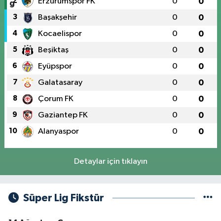
2
Erzurumspor FK
0
0
3
Başakşehir
0
0
4
Kocaelispor
0
0
5
Beşiktaş
0
0
6
Eyüpspor
0
0
7
Galatasaray
0
0
8
Çorum FK
0
0
9
Gaziantep FK
0
0
10
Alanyaspor
0
0
Detaylar için tıklayın
Süper Lig Fikstür