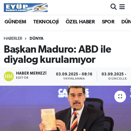
GÜNDEM
TEKNOLOJİ
ÖZEL HABER
SPOR
DÜ
HABERLER
DÜNYA
Başkan Maduro: ABD ile
diyalog kurulamıyor
HABER MERKEZI
03.09.2025 - 08:16
03.09.2025 - 0
EDITÖR
YAYINLANMA
GÜNCELLEM