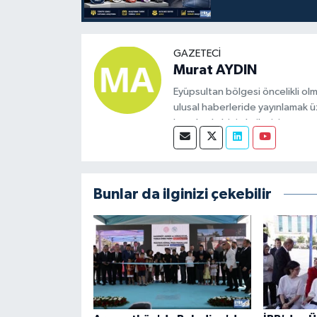
GAZETECI
Murat AYDIN
Eyüpsultan bölgesi öncelikli olm
ulusal haberleride yayınlamak ü
konularda bizimle iletişime geçeb
Bunlar da ilginizi çekebilir