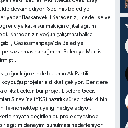
an Vekili seçilen AKP Meclis Üyesi Eray
kilde devam ediyor. Seçilmiş belediye
ar yapar Başkanvekili Karadeniz, ilçede lise ve
öğrenciye katkı sunmak için dijital eğitim
di. Karadenizin yoğun çalışması halkla
iği gibi , Gaziosmanpaşa'da Belediye
epe kazanmasına rağmen, Belediye Meclis
rmişti.
 çoğunluğu elinde bulunun Ak Partili
 koyduğu projelerle dikkat çekiyor. Gençlere
da dikkat çeken bur proje. Liselere Geçiş
rı Sınavı’na (YKS) hazırlık sürecindeki 4 bin
lan Teknomektep üyeliği hediye ediyor.
eketle hayata geçirilen bu proje sayesinde
bir eğitim deneyimi sunulması hedefleniyor.