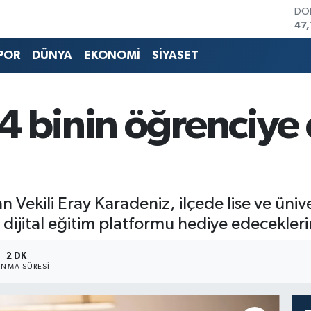
DO
47
EU
55
POR
DÜNYA
EKONOMİ
SİYASET
STE
64,
GR
66
 binin öğrenciye d
BİS
13.
BI
64
ekili Eray Karadeniz, ilçede lise ve ünive
 dijital eğitim platformu hediye edecekleri
2 DK
NMA SÜRESI