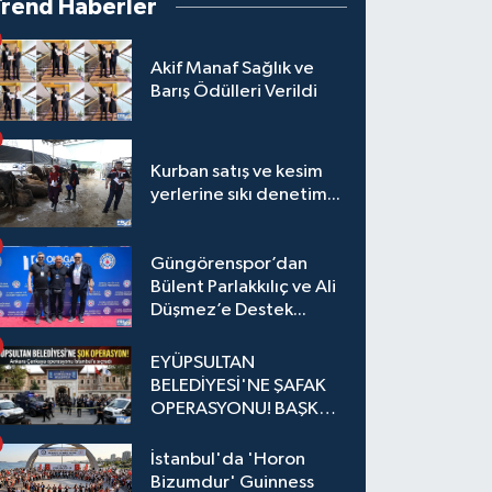
Trend Haberler
Akif Manaf Sağlık ve
Barış Ödülleri Verildi
Kurban satış ve kesim
yerlerine sıkı denetim...
Güngörenspor’dan
Bülent Parlakkılıç ve Ali
Düşmez’e Destek...
EYÜPSULTAN
BELEDİYESİ'NE ŞAFAK
OPERASYONU! BAŞKAN
YARDIMCISI VE ÖZEL
KALEM MÜDÜRÜ
İstanbul'da 'Horon
GÖZALTINDA
Bizumdur' Guinness