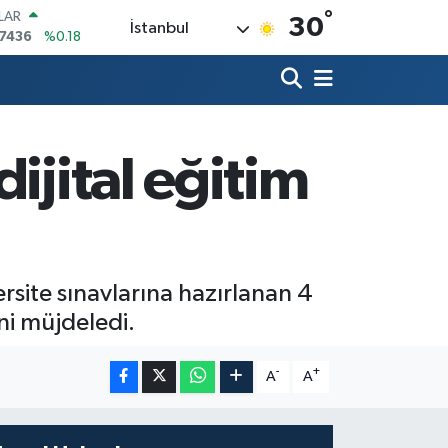
°
LAR
30
İstanbul
,7436
%0.18
RO
,2510
%0.32
RLİN
4811
%0.38
AM ALTIN
60.55
%0.03
ijital eğitim
T100
779
%-14
TCOIN
.998,24
%0.35
rsite sınavlarına hazırlanan 4
ni müjdeledi.
-
+
A
A