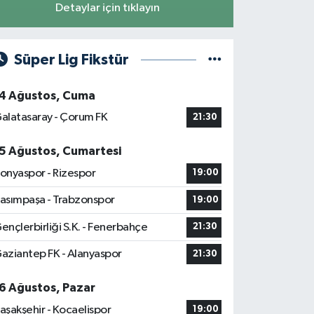
Detaylar için tıklayın
Süper Lig Fikstür
4 Ağustos, Cuma
alatasaray - Çorum FK
21:30
5 Ağustos, Cumartesi
onyaspor - Rizespor
19:00
asımpaşa - Trabzonspor
19:00
ençlerbirliği S.K. - Fenerbahçe
21:30
aziantep FK - Alanyaspor
21:30
6 Ağustos, Pazar
aşakşehir - Kocaelispor
19:00