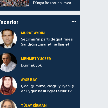
Dünya Rekoruna İmza
Attı.
Yazarlar
MURAT AYDIN
Seçilmiş'in parti değiştirmesi
Sandığın Emanetine İhanet!
MEHMET YÜCEER
Durmak yok
AYŞE BAY
Çocuğumuza, doğruyu yanlışı
en uygun nasıl öğretebiliriz?
TÜLAY KİRMAN