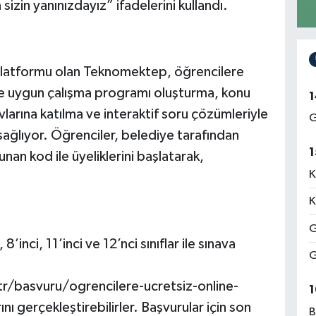
sizin yanınızdayız” ifadelerini kullandı.
m platformu olan Teknomektep, öğrencilere
e uygun çalışma programı oluşturma, konu
1
larına katılma ve interaktif soru çözümleriyle
G
sağlıyor. Öğrenciler, belediye tarafından
1
nan kod ile üyeliklerini başlatarak,
K
K
G
nci, 11’inci ve 12’nci sınıflar ile sınava
G
r/basvuru/ogrencilere-ucretsiz-online-
1
ı gerçekleştirebilirler. Başvurular için son
B