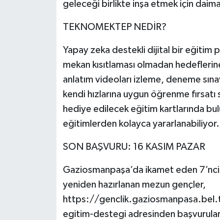
geleceği birlikte inşa etmek için daima 
TEKNOMEKTEP NEDİR?
Yapay zeka destekli dijital bir eğiti
mekan kısıtlaması olmadan hedeflerin
anlatım videoları izleme, deneme sınav
kendi hızlarına uygun öğrenme fırsatı 
hediye edilecek eğitim kartlarında bulu
eğitimlerden kolayca yararlanabiliyor.
SON BAŞVURU: 16 KASIM PAZAR
Gaziosmanpaşa’da ikamet eden 7’nci, 8’i
yeniden hazırlanan mezun gençler,
https://genclik.gaziosmanpasa.bel.t
egitim-destegi adresinden başvuruların