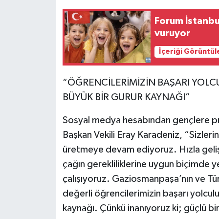
Forum İstanbul’da 23 Nis
vuruyor
İçeriği Görüntül
“ÖĞRENCİLERİMİZİN BAŞARI YOLC
BÜYÜK BİR GURUR KAYNAĞI”
Sosyal medya hesabından gençlere p
Başkan Vekili Eray Karadeniz, “Sizleri
üretmeye devam ediyoruz. Hızla gelişen
çağın gerekliliklerine uygun biçimde ye
çalışıyoruz. Gaziosmanpaşa’nın ve Türk
değerli öğrencilerimizin başarı yolcul
kaynağı. Çünkü inanıyoruz ki; güçlü bi