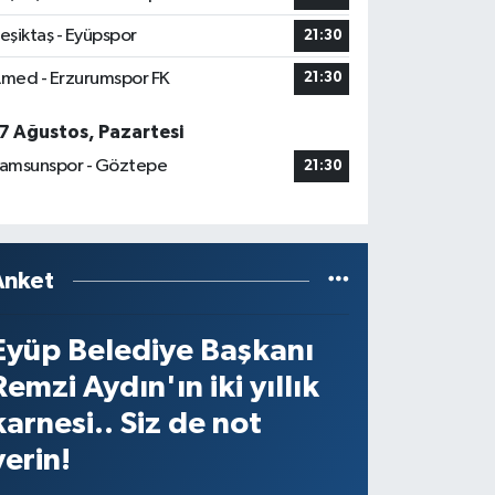
eşiktaş - Eyüpspor
21:30
med - Erzurumspor FK
21:30
7 Ağustos, Pazartesi
amsunspor - Göztepe
21:30
Anket
Eyüp Belediye Başkanı
Remzi Aydın'ın iki yıllık
karnesi.. Siz de not
verin!