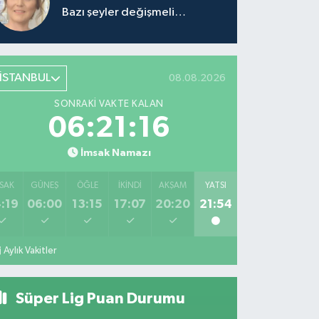
Bazı şeyler değişmeli…
İSTANBUL
08.08.2026
SONRAKI VAKTE KALAN
06:21:16
İmsak Namazı
SAK
GÜNEŞ
ÖĞLE
İKINDI
AKŞAM
YATSI
:19
06:00
13:15
17:07
20:20
21:54
Aylık Vakitler
Süper Lig Puan Durumu