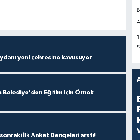
B
A
1
S
ydanı yeni çehresine kavuşuyor
 Belediye'den Eğitim için Örnek
sonraki İlk Anket Dengeleri arstı!