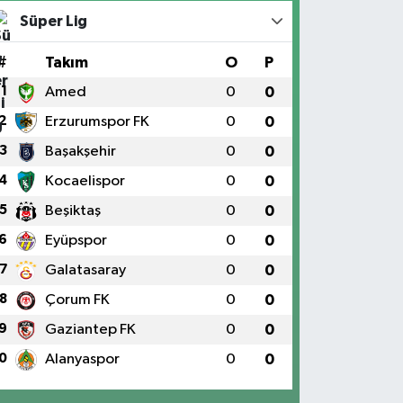
Süper Lig
#
Takım
O
P
1
Amed
0
0
2
Erzurumspor FK
0
0
3
Başakşehir
0
0
4
Kocaelispor
0
0
5
Beşiktaş
0
0
6
Eyüpspor
0
0
7
Galatasaray
0
0
8
Çorum FK
0
0
9
Gaziantep FK
0
0
0
Alanyaspor
0
0