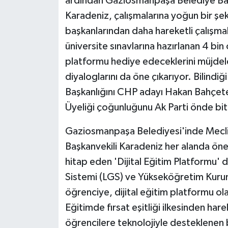
ardından Gaziosmanpaşa Belediye Başk
Karadeniz, çalışmalarına yoğun bir şe
başkanlarından daha hareketli çalışmal
üniversite sınavlarına hazırlanan 4 bin 
platformu hediye edeceklerini müjdele
diyaloglarını da öne çıkarıyor. Bilind
Başkanlığını CHP adayı Hakan Bahçet
Üyeliği çoğunluğunu Ak Parti önde biti
Gaziosmanpaşa Belediyesi'inde Meclis
Başkanvekili Karadeniz her alanda öne
hitap eden 'Dijital Eğitim Platformu' 
Sistemi (LGS) ve Yükseköğretim Kurumla
öğrenciye, dijital eğitim platformu o
Eğitimde fırsat eşitliği ilkesinden har
öğrencilere teknolojiyle desteklenen 