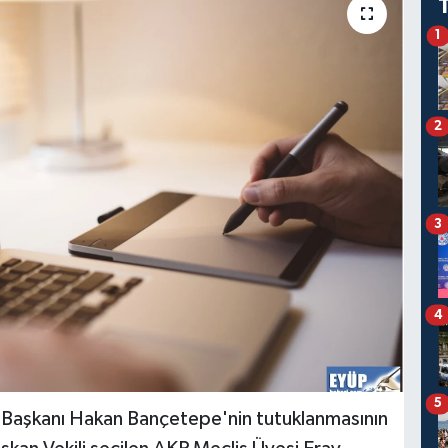
1
2
3
4
5
 Başkanı Hakan Bançetepe'nin tutuklanmasının