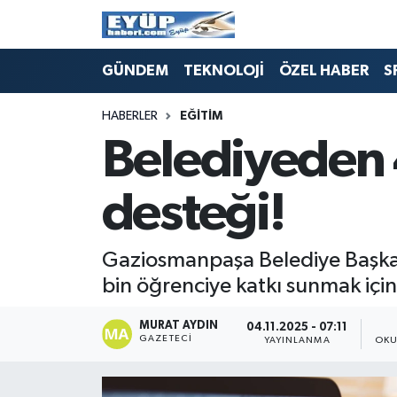
GÜNDEM
TEKNOLOJİ
ÖZEL HABER
S
HABERLER
EĞİTİM
Belediyeden 4
desteği!
Gaziosmanpaşa Belediye Başkan V
bin öğrenciye katkı sunmak için
MURAT AYDIN
04.11.2025 - 07:11
GAZETECI
YAYINLANMA
OKU