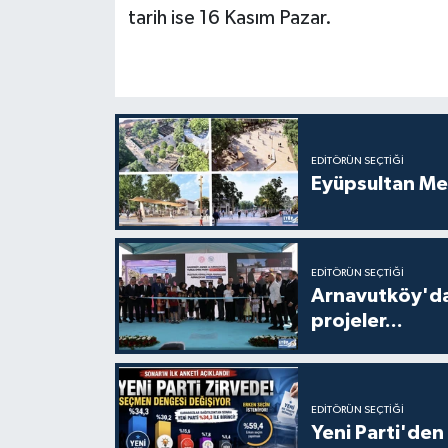
tarih ise 16 Kasım Pazar.
EDITÖRÜN SEÇTIĞI
Eyüpsultan Me
EDITÖRÜN SEÇTIĞI
Arnavutköy'da
projeler...
EDITÖRÜN SEÇTIĞI
Yeni Parti'den 