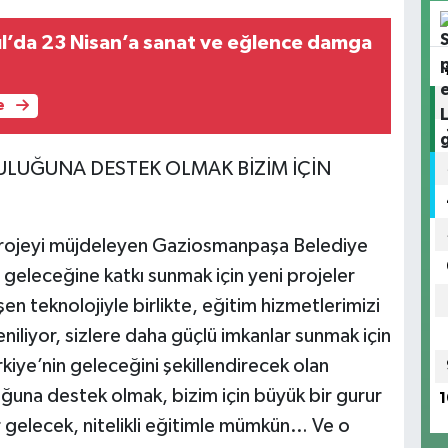
an’a sanat ve eğlence damga
e
ULUĞUNA DESTEK OLMAK BİZİM İÇİN
rojeyi müjdeleyen Gaziosmanpaşa Belediye
n geleceğine katkı sunmak için yeni projeler
 teknolojiyle birlikte, eğitim hizmetlerimizi
niliyor, sizlere daha güçlü imkanlar sunmak için
iye’nin geleceğini şekillendirecek olan
uğuna destek olmak, bizim için büyük bir gurur
1
r gelecek, nitelikli eğitimle mümkün… Ve o