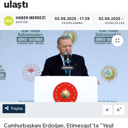
ulaştı
HABER MERKEZI
02.06.2025 - 17:29
02.06.2025 - 1
EDITÖR
YAYINLANMA
GÜNCELLEME
Paylaş
-
+
A
A
Cumhurbaşkanı Erdoğan, Etimesgut’ta “Yeşil