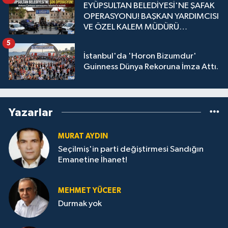
EYÜPSULTAN BELEDİYESİ'NE ŞAFAK
OPERASYONU! BAŞKAN YARDIMCISI
VE ÖZEL KALEM MÜDÜRÜ
GÖZALTINDA
5
İstanbul'da 'Horon Bizumdur'
Guinness Dünya Rekoruna İmza Attı.
Yazarlar
MURAT AYDIN
Seçilmiş'in parti değiştirmesi Sandığın
Emanetine İhanet!
MEHMET YÜCEER
Durmak yok