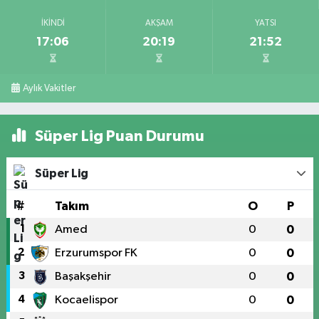
İKINDI
AKŞAM
YATSI
17:06
20:19
21:52
Aylık Vakitler
Süper Lig Puan Durumu
Süper Lig
#
Takım
O
P
1
Amed
0
0
2
Erzurumspor FK
0
0
3
Başakşehir
0
0
4
Kocaelispor
0
0