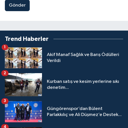
Gönder
Trend Haberler
1
Akif Manaf Sağlık ve Barış Ödülleri
Verildi
2
Kurban satış ve kesim yerlerine sıkı
denetim...
3
Güngörenspor’dan Bülent
Parlakkılıç ve Ali Düşmez’e Destek...
4