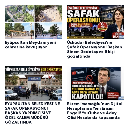
Eyüpsultan Meydanı yeni
Üsküdar Belediyesi’ne
çehresine kavuşuyor
Şafak Operasyonu! Başkan
Sinem Dedetaş ve 6 kişi
gözaltında
EYÜPSULTAN BELEDİYESİ'NE
Ekrem İmamoğlu'nun Dijital
ŞAFAK OPERASYONU!
Hesaplarına Yeni Erişim
BAŞKAN YARDIMCISI VE
Engeli! YouTube ve Aday
ÖZEL KALEM MÜDÜRÜ
Ofisi Hesabı da kapsamda
GÖZALTINDA