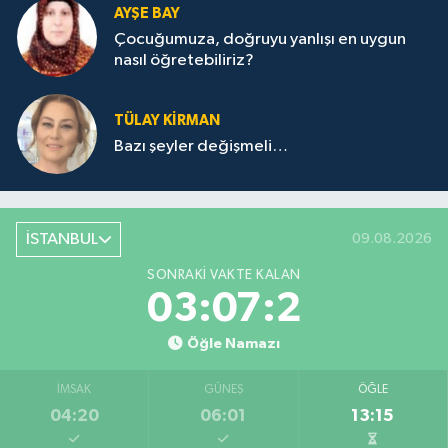
AYŞE BAY
Çocuğumuza, doğruyu yanlışı en uygun
nasıl öğretebiliriz?
TÜLAY KİRMAN
Bazı şeyler değişmeli…
İSTANBUL
09.08.2026
SONRAKI VAKTE KALAN
03:07:2
Öğle Namazı
İMSAK
GÜNEŞ
ÖĞLE
04:20
06:01
13:15