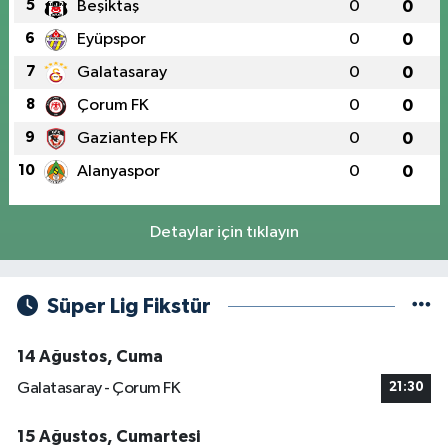
5
Beşiktaş
0
0
6
Eyüpspor
0
0
7
Galatasaray
0
0
8
Çorum FK
0
0
9
Gaziantep FK
0
0
10
Alanyaspor
0
0
Detaylar için tıklayın
Süper Lig Fikstür
14 Ağustos, Cuma
Galatasaray - Çorum FK
21:30
15 Ağustos, Cumartesi