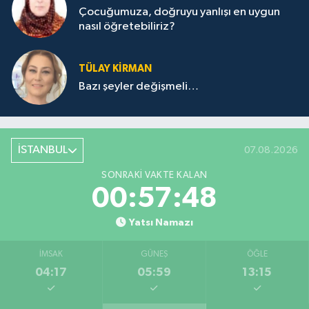
Çocuğumuza, doğruyu yanlışı en uygun
nasıl öğretebiliriz?
TÜLAY KİRMAN
Bazı şeyler değişmeli…
İSTANBUL
07.08.2026
SONRAKI VAKTE KALAN
00:57:48
Yatsı Namazı
İMSAK
GÜNEŞ
ÖĞLE
04:17
05:59
13:15