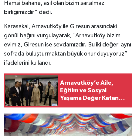
Hamsi bahane, asıl olan bizim sarsılmaz
birliğimizdir” dedi.
Karasakal, Arnavutköy ile Giresun arasındaki
gönül bağını vurgulayarak, “Arnavutköy bizim
evimiz, Giresun ise sevdamızdır. Bu iki değeri aynı
sofrada buluşturmaktan büyük onur duyuyoruz”
ifadelerini kullandı.
Arnavutköy’e Aile,
Eğitim ve Sosyal
Yaşama Değer Katan
Dev Yatırımlar Hizmete
Açıldı