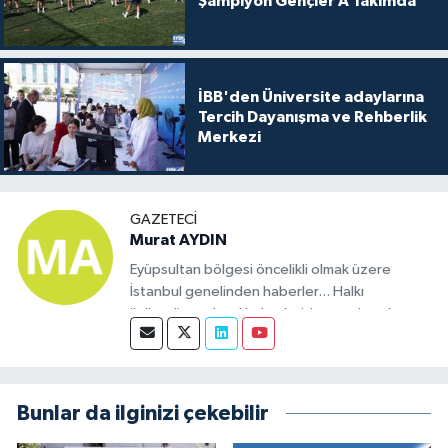
Şampiyon Gençler A Takımda
İBB'den Üniversite adaylarına
Tercih Dayanışma ve Rehberlik
Merkezi
GAZETECI
Murat AYDIN
Eyüpsultan bölgesi öncelikli olmak üzere
İstanbul genelinden haberler... Halkı
ilgilendiren ulusal haberleride yayınlamak
üzere kurulmuş bir sitedir. Eyüp bölgesinde
haber olacak tüm konularda bizimle iletişime
geçebilirsiniz.
Bunlar da ilginizi çekebilir