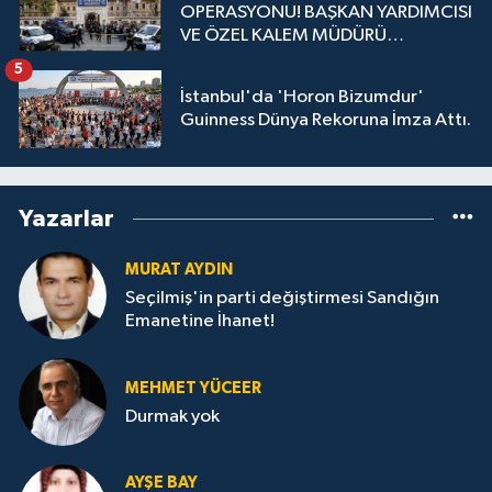
OPERASYONU! BAŞKAN YARDIMCISI
VE ÖZEL KALEM MÜDÜRÜ
GÖZALTINDA
5
İstanbul'da 'Horon Bizumdur'
Guinness Dünya Rekoruna İmza Attı.
Yazarlar
MURAT AYDIN
Seçilmiş'in parti değiştirmesi Sandığın
Emanetine İhanet!
MEHMET YÜCEER
Durmak yok
AYŞE BAY