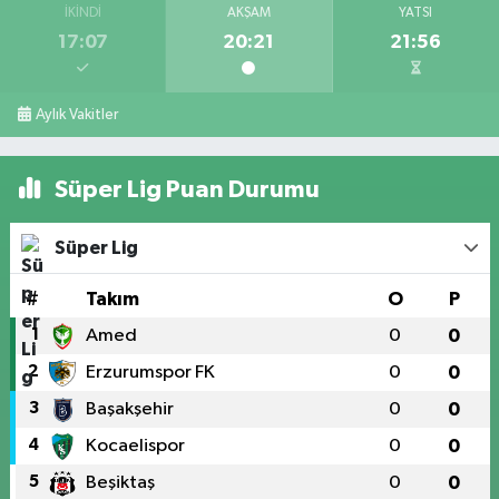
İKINDI
AKŞAM
YATSI
17:07
20:21
21:56
Aylık Vakitler
Süper Lig Puan Durumu
Süper Lig
#
Takım
O
P
1
Amed
0
0
2
Erzurumspor FK
0
0
3
Başakşehir
0
0
4
Kocaelispor
0
0
5
Beşiktaş
0
0