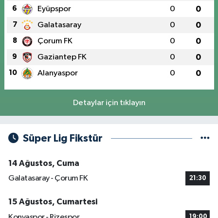
6
Eyüpspor
0
0
7
Galatasaray
0
0
8
Çorum FK
0
0
9
Gaziantep FK
0
0
10
Alanyaspor
0
0
Detaylar için tıklayın
Süper Lig Fikstür
14 Ağustos, Cuma
Galatasaray - Çorum FK
21:30
15 Ağustos, Cumartesi
Konyaspor - Rizespor
19:00