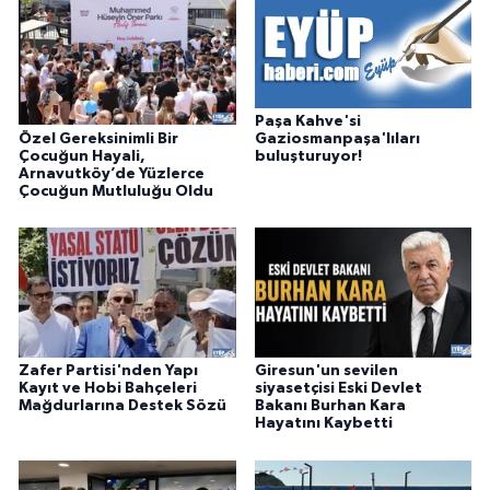
Paşa Kahve'si
Özel Gereksinimli Bir
Gaziosmanpaşa'lıları
Çocuğun Hayali,
buluşturuyor!
Arnavutköy’de Yüzlerce
Çocuğun Mutluluğu Oldu
Zafer Partisi'nden Yapı
Giresun'un sevilen
Kayıt ve Hobi Bahçeleri
siyasetçisi Eski Devlet
Mağdurlarına Destek Sözü
Bakanı Burhan Kara
Hayatını Kaybetti