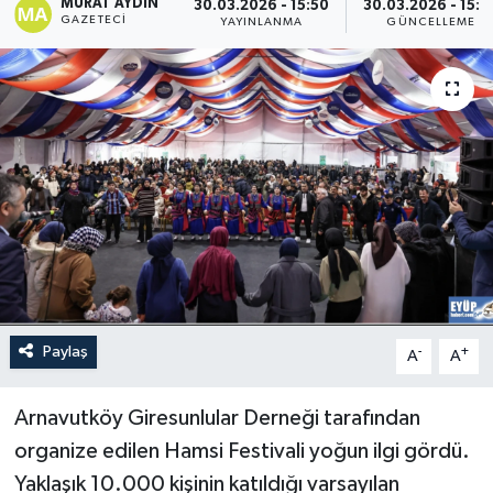
MURAT AYDIN
30.03.2026 - 15:50
30.03.2026 - 15:5
GAZETECI
YAYINLANMA
GÜNCELLEME
Paylaş
-
+
A
A
Arnavutköy Giresunlular Derneği tarafından
organize edilen Hamsi Festivali yoğun ilgi gördü.
Yaklaşık 10.000 kişinin katıldığı varsayılan