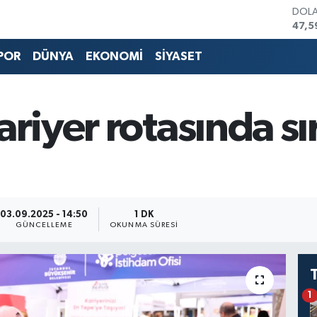
DOL
47,5
EUR
55,1
POR
DÜNYA
EKONOMİ
SİYASET
STER
64,2
GRAM
6518
ariyer rotasında sı
BİST
13.7
BITC
64.4
03.09.2025 - 14:50
1 DK
GÜNCELLEME
OKUNMA SÜRESI
1