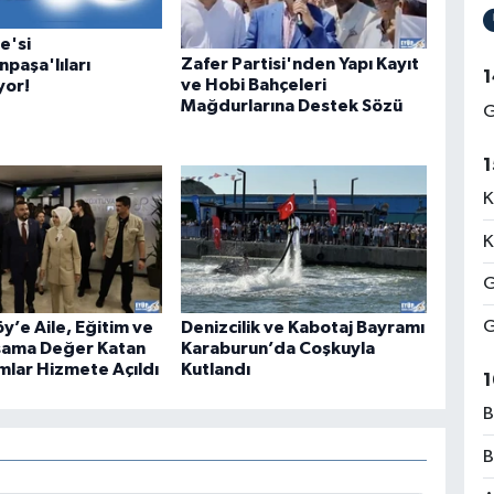
e'si
Zafer Partisi'nden Yapı Kayıt
paşa'lıları
1
ve Hobi Bahçeleri
yor!
Mağdurlarına Destek Sözü
G
1
K
K
G
G
y’e Aile, Eğitim ve
Denizcilik ve Kabotaj Bayramı
şama Değer Katan
Karaburun’da Coşkuyla
mlar Hizmete Açıldı
Kutlandı
1
B
B