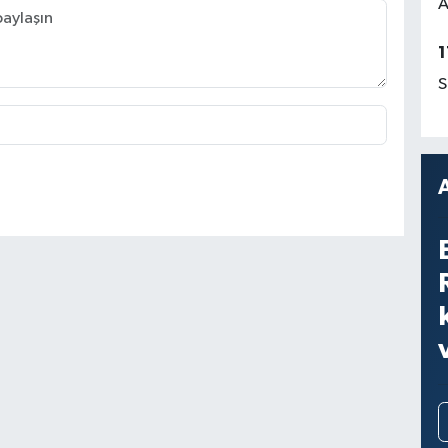
A
1
S