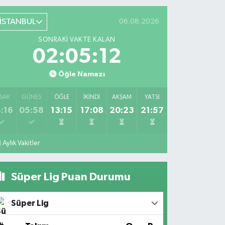
İSTANBUL
06.08.2026
SONRAKI VAKTE KALAN
02:05:12
Öğle Namazı
SAK
GÜNEŞ
ÖĞLE
İKINDI
AKŞAM
YATSI
:16
05:58
13:15
17:08
20:23
21:57
Aylık Vakitler
Süper Lig Puan Durumu
Süper Lig