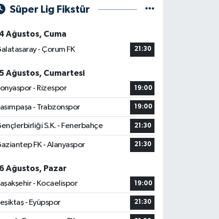
Süper Lig Fikstür
4 Ağustos, Cuma
alatasaray - Çorum FK
21:30
5 Ağustos, Cumartesi
onyaspor - Rizespor
19:00
asımpaşa - Trabzonspor
19:00
ençlerbirliği S.K. - Fenerbahçe
21:30
aziantep FK - Alanyaspor
21:30
6 Ağustos, Pazar
aşakşehir - Kocaelispor
19:00
eşiktaş - Eyüpspor
21:30