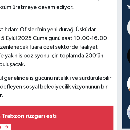
a çözüm üretmeye devam ediyor.
İstihdam Ofisleri’nin yeni durağı Üsküdar
 ile 5 Eylül 2025 Cuma günü saat 10.00-16.00
enlenecek fuara özel sektörde faaliyet
0’e yakın iş pozisyonu için toplamda 200’ün
 buluşacak.
 genelinde iş gücünü nitelikli ve sürdürülebilir
defleyen sosyal belediyecilik vizyonunun bir
r.
 Trabzon rüzgarı esti
e