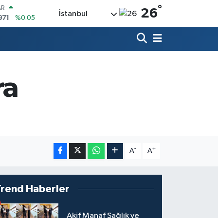
°
AR
26
İstanbul
971
%0.05
O
336
%0.18
LİN
534
%0.22
 ALTIN
.23
%0.39
ra
100
03
%0
OIN
75,47
%0.66
-
+
A
A
Trend Haberler
Akif Manaf Sağlık ve