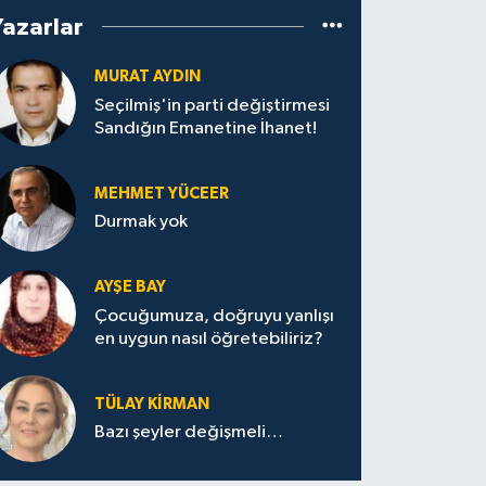
Yazarlar
MURAT AYDIN
Seçilmiş'in parti değiştirmesi
Sandığın Emanetine İhanet!
MEHMET YÜCEER
Durmak yok
AYŞE BAY
Çocuğumuza, doğruyu yanlışı
en uygun nasıl öğretebiliriz?
TÜLAY KİRMAN
Bazı şeyler değişmeli…