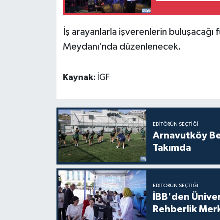
İş arayanlarla işverenlerin buluşacağı
Meydanı’nda düzenlenecek.
Kaynak:
İGF
EDITÖRÜN SEÇTIĞI
Arnavutköy Be
Takımda
EDITÖRÜN SEÇTIĞI
İBB'den Üniver
Rehberlik Mer