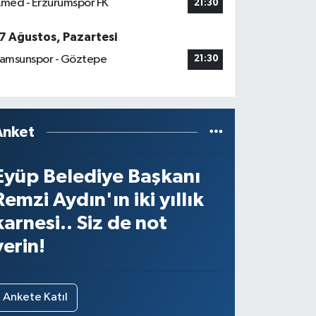
med - Erzurumspor FK
21:30
7 Ağustos, Pazartesi
amsunspor - Göztepe
21:30
Anket
Eyüp Belediye Başkanı
Remzi Aydın'ın iki yıllık
karnesi.. Siz de not
verin!
Ankete Katıl