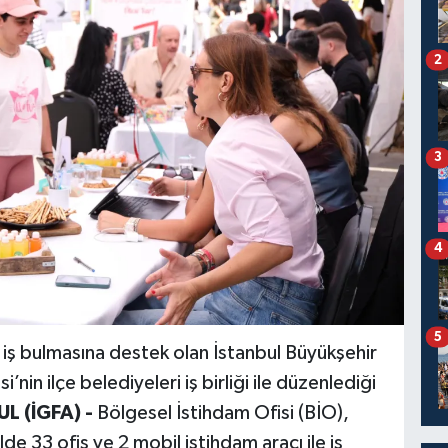
2
3
4
5
 iş bulmasına destek olan İstanbul Büyükşehir
’nin ilçe belediyeleri iş birliği ile düzenlediği
L (İGFA) -
Bölgesel İstihdam Ofisi (BİO),
de 33 ofis ve 2 mobil istihdam aracı ile iş