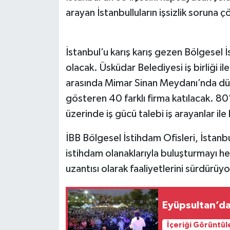
arayan İstanbulluların işsizlik sorun
İstanbul’u karış karış gezen Bölgesel 
olacak. Üsküdar Belediyesi iş birliği
arasında Mimar Sinan Meydanı’nda düz
gösteren 40 farklı firma katılacak. 8
üzerinde iş gücü talebi iş arayanlar ile
İBB Bölgesel İstihdam Ofisleri, İstanbul
istihdam olanaklarıyla buluşturmayı he
uzantısı olarak faaliyetlerini sürdürüyo
Eyüpsultan’da
İçeriği Görüntül