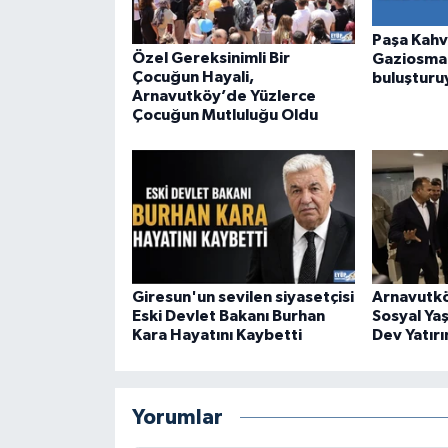
Paşa Kahv
Özel Gereksinimli Bir
Gaziosman
Çocuğun Hayali,
buluşturu
Arnavutköy’de Yüzlerce
Çocuğun Mutluluğu Oldu
Giresun'un sevilen siyasetçisi
Arnavutkö
Eski Devlet Bakanı Burhan
Sosyal Ya
Kara Hayatını Kaybetti
Dev Yatırı
Yorumlar