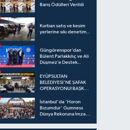
Barış Ödülleri Verildi
Kurban satış ve kesim
yerlerine sıkı denetim...
Güngörenspor’dan
Bülent Parlakkılıç ve Ali
Düşmez’e Destek...
EYÜPSULTAN
BELEDİYESİ'NE ŞAFAK
OPERASYONU! BAŞKAN
YARDIMCISI VE ÖZEL
KALEM MÜDÜRÜ
İstanbul'da 'Horon
GÖZALTINDA
Bizumdur' Guinness
Dünya Rekoruna İmza
Attı.