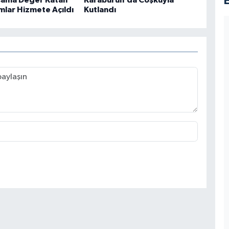
şama Değer Katan
Karaburun’da Coşkuyla
mlar Hizmete Açıldı
Kutlandı