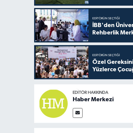
EDITÖRÜN SEÇTIĞI
İBB'den Üniver
Rehberlik Mer
EDITÖRÜN SEÇTIĞI
Özel Gereksini
Yüzlerce Çocu
EDITÖR HAKKINDA
Haber Merkezi