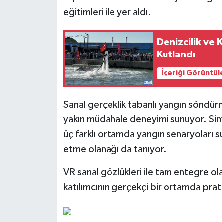
eğitimleri ile yer aldı.
Denizcilik ve
Kutlandı
İçeriği Görüntül
Sanal gerçeklik tabanlı yangın söndür
yakın müdahale deneyimi sunuyor. Simü
üç farklı ortamda yangın senaryoları su
etme olanağı da tanıyor.
VR sanal gözlükleri ile tam entegre o
katılımcının gerçekçi bir ortamda prat