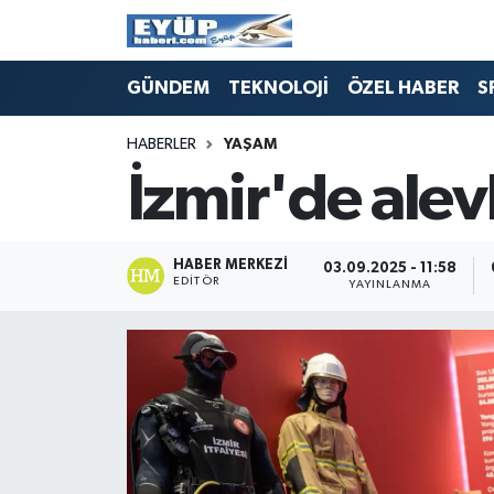
GÜNDEM
TEKNOLOJİ
ÖZEL HABER
S
HABERLER
YAŞAM
İzmir'de alev
HABER MERKEZI
03.09.2025 - 11:58
EDITÖR
YAYINLANMA