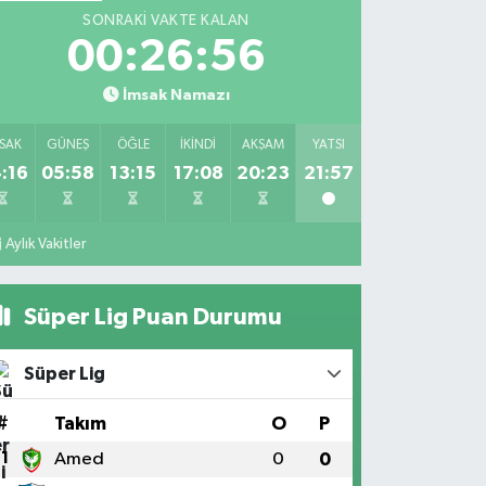
SONRAKI VAKTE KALAN
00:26:56
İmsak Namazı
SAK
GÜNEŞ
ÖĞLE
İKINDI
AKŞAM
YATSI
:16
05:58
13:15
17:08
20:23
21:57
Aylık Vakitler
Süper Lig Puan Durumu
Süper Lig
#
Takım
O
P
1
Amed
0
0