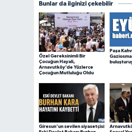
Bunlar da ilginizi çekebilir
Paşa Kahv
Özel Gereksinimli Bir
Gaziosman
Çocuğun Hayali,
buluşturu
Arnavutköy’de Yüzlerce
Çocuğun Mutluluğu Oldu
Giresun'un sevilen siyasetçisi
Arnavutkö