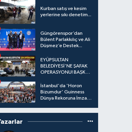
Kurban satış ve kesim
yerlerine sıkı denetim...
Güngörenspor’dan
Bülent Parlakkılıç ve Ali
Düşmez’e Destek...
EYÜPSULTAN
BELEDİYESİ'NE ŞAFAK
OPERASYONU! BAŞKAN
YARDIMCISI VE ÖZEL
KALEM MÜDÜRÜ
İstanbul'da 'Horon
GÖZALTINDA
Bizumdur' Guinness
Dünya Rekoruna İmza
Attı.
Yazarlar