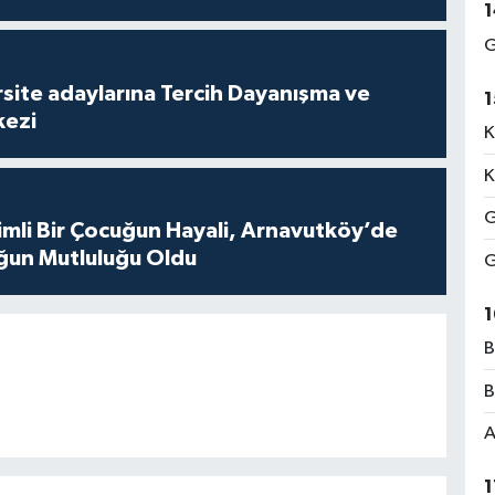
1
G
site adaylarına Tercih Dayanışma ve
1
kezi
K
K
G
mli Bir Çocuğun Hayali, Arnavutköy’de
ğun Mutluluğu Oldu
G
1
B
B
A
1