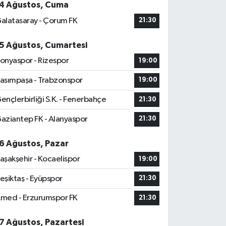
4 Ağustos, Cuma
alatasaray - Çorum FK
21:30
5 Ağustos, Cumartesi
onyaspor - Rizespor
19:00
asımpaşa - Trabzonspor
19:00
ençlerbirliği S.K. - Fenerbahçe
21:30
aziantep FK - Alanyaspor
21:30
6 Ağustos, Pazar
aşakşehir - Kocaelispor
19:00
eşiktaş - Eyüpspor
21:30
med - Erzurumspor FK
21:30
7 Ağustos, Pazartesi