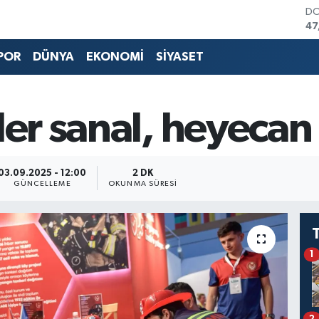
D
47
E
55
POR
DÜNYA
EKONOMİ
SİYASET
ST
64
GR
65
ler sanal, heyecan
Bİ
13
BI
64
03.09.2025 - 12:00
2 DK
GÜNCELLEME
OKUNMA SÜRESI
1
2