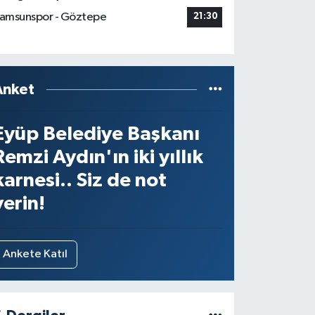
amsunspor - Göztepe
21:30
Anket
Eyüp Belediye Başkanı
Remzi Aydın'ın iki yıllık
karnesi.. Siz de not
verin!
Ankete Katıl