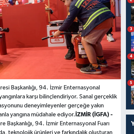
3
4
5
iresi Başkanlığı, 94. İzmir Enternasyonal
yangınlara karşı bilinçlendiriyor. Sanal gerçeklik
lasyonunu deneyimleyenler gerçeğe yakın
canla yangına müdahale ediyor.
İZMİR (İGFA) -
ire Başkanlığı, 94. İzmir Enternasyonal Fuarı
 teknolojik ürünleri ve farkındalık oluşturan