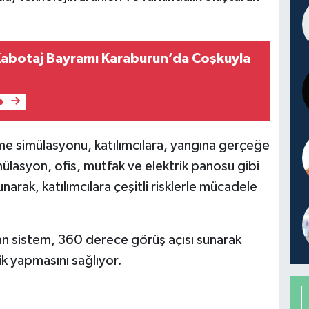
 Kabotaj Bayramı Karaburun’da Coşkuyla
e
me simülasyonu, katılımcılara, yangına gerçeğe
lasyon, ofis, mutfak ve elektrik panosu gibi
narak, katılımcılara çeşitli risklerle mücadele
lan sistem, 360 derece görüş açısı sunarak
ik yapmasını sağlıyor.