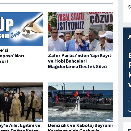
S
e'si
Zafer Partisi'nden Yapı Kayıt
paşa'lıları
ve Hobi Bahçeleri
yor!
Mağdurlarına Destek Sözü
y’e Aile, Eğitim ve
Denizcilik ve Kabotaj Bayramı