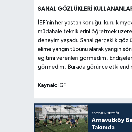
SANAL GÖZLÜKLERİ KULLANANLAR 
İEF’nin her yaştan konuğu, kuru kimyev
müdahale tekniklerini öğretmek üzere 
deneyim yaşadı. Sanal gerçeklik gözl
elime yangın tüpünü alarak yangın s
eğitimi verenleri görmedim. Endişele
görmedim. Burada görünce etkilendi
Kaynak:
İGF
EDITÖRÜN SEÇTIĞI
Arnavutköy Be
Takımda