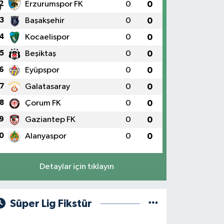
2
Erzurumspor FK
0
0
3
Başakşehir
0
0
4
Kocaelispor
0
0
5
Beşiktaş
0
0
6
Eyüpspor
0
0
7
Galatasaray
0
0
8
Çorum FK
0
0
9
Gaziantep FK
0
0
0
Alanyaspor
0
0
Detaylar için tıklayın
Süper Lig Fikstür