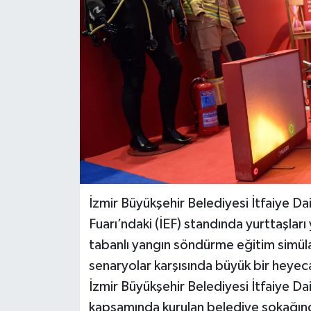
İzmir Büyükşehir Belediyesi İtfaiye Da
Fuarı’ndaki (İEF) standında yurttaşları 
tabanlı yangın söndürme eğitim simü
senaryolar karşısında büyük bir heye
İzmir Büyükşehir Belediyesi İtfaiye Da
kapsamında kurulan belediye sokağında,