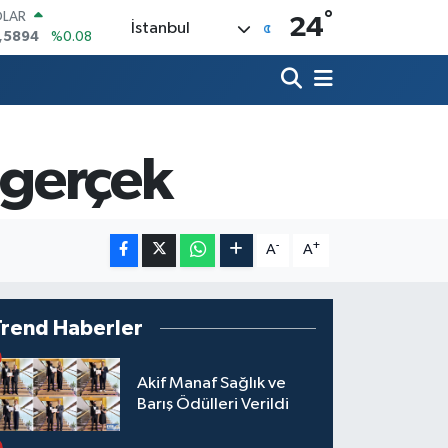
°
OLAR
24
İstanbul
,5894
%0.08
URO
,0398
%-0.02
ERLİN
,1581
%0.16
AM ALTIN
27.85
%0.54
 gerçek
ST100
.703
%11
TCOIN
.927,78
%1.32
-
+
A
A
Trend Haberler
Akif Manaf Sağlık ve
Barış Ödülleri Verildi