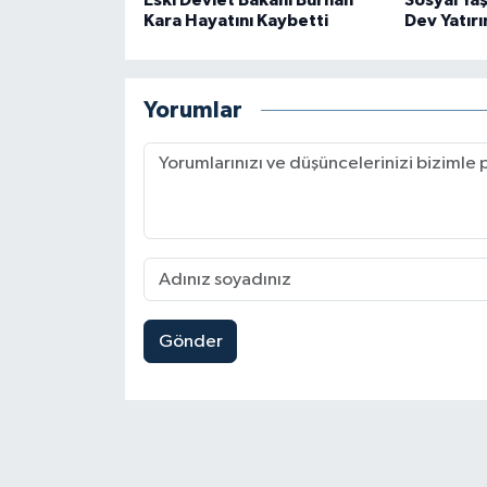
Eski Devlet Bakanı Burhan
Sosyal Ya
Kara Hayatını Kaybetti
Dev Yatırı
Yorumlar
Gönder