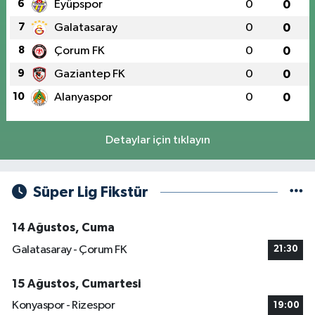
6
Eyüpspor
0
0
7
Galatasaray
0
0
8
Çorum FK
0
0
9
Gaziantep FK
0
0
10
Alanyaspor
0
0
Detaylar için tıklayın
Süper Lig Fikstür
14 Ağustos, Cuma
Galatasaray - Çorum FK
21:30
15 Ağustos, Cumartesi
Konyaspor - Rizespor
19:00