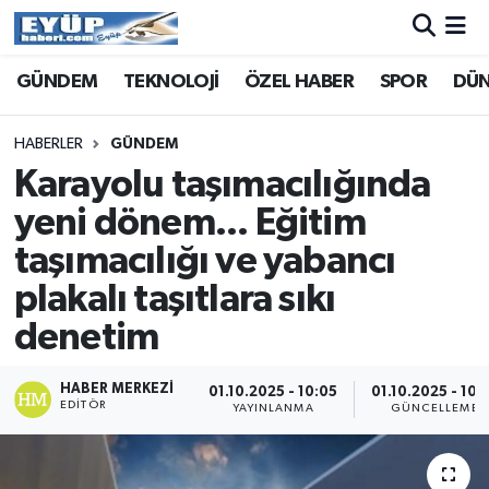
GÜNDEM
TEKNOLOJİ
ÖZEL HABER
SPOR
DÜ
HABERLER
GÜNDEM
Karayolu taşımacılığında
yeni dönem... Eğitim
taşımacılığı ve yabancı
plakalı taşıtlara sıkı
denetim
HABER MERKEZI
01.10.2025 - 10:05
01.10.2025 - 10:
EDITÖR
YAYINLANMA
GÜNCELLEME