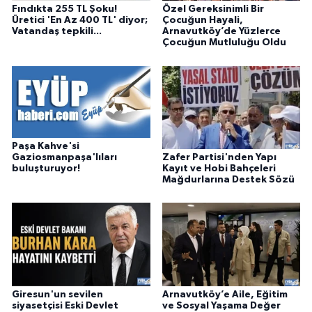
Fındıkta 255 TL Şoku!
Özel Gereksinimli Bir
Üretici 'En Az 400 TL' diyor;
Çocuğun Hayali,
Vatandaş tepkili...
Arnavutköy’de Yüzlerce
Çocuğun Mutluluğu Oldu
Paşa Kahve'si
Zafer Partisi'nden Yapı
Gaziosmanpaşa'lıları
Kayıt ve Hobi Bahçeleri
buluşturuyor!
Mağdurlarına Destek Sözü
Giresun'un sevilen
Arnavutköy’e Aile, Eğitim
siyasetçisi Eski Devlet
ve Sosyal Yaşama Değer