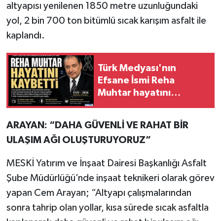
altyapısı yenilenen 1850 metre uzunluğundaki
yol, 2 bin 700 ton bitümlü sıcak karışım asfalt ile
kaplandı.
Türk Medyası'nın
Efsane İsmi Reha
Muhtar hayatını
kaybetti
ARAYAN: “DAHA GÜVENLİ VE RAHAT BİR
ULAŞIM AĞI OLUŞTURUYORUZ”
MESKİ Yatırım ve İnşaat Dairesi Başkanlığı Asfalt
Şube Müdürlüğü’nde inşaat teknikeri olarak görev
yapan Cem Arayan; “Altyapı çalışmalarından
sonra tahrip olan yollar, kısa sürede sıcak asfaltla