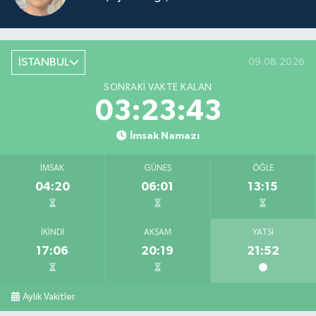
İSTANBUL
09.08.2026
SONRAKI VAKTE KALAN
03:23:43
İmsak Namazı
İMSAK
GÜNEŞ
ÖĞLE
04:20
06:01
13:15
İKINDI
AKŞAM
YATSI
17:06
20:19
21:52
Aylık Vakitler