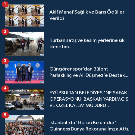
1
Akif Manaf Sağlık ve Barış Ödülleri
Verildi
2
Kurban satış ve kesim yerlerine sıkı
denetim...
3
Güngörenspor’dan Bülent
Parlakkılıç ve Ali Düşmez’e Destek...
4
EYÜPSULTAN BELEDİYESİ'NE ŞAFAK
OPERASYONU! BAŞKAN YARDIMCISI
VE ÖZEL KALEM MÜDÜRÜ
GÖZALTINDA
5
İstanbul'da 'Horon Bizumdur'
Guinness Dünya Rekoruna İmza Attı.