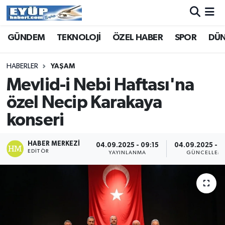
GÜNDEM
TEKNOLOJİ
ÖZEL HABER
SPOR
DÜ
HABERLER
YAŞAM
Mevlid-i Nebi Haftası'na
özel Necip Karakaya
konseri
HABER MERKEZI
04.09.2025 - 09:15
04.09.2025 - 0
EDITÖR
YAYINLANMA
GÜNCELLEM