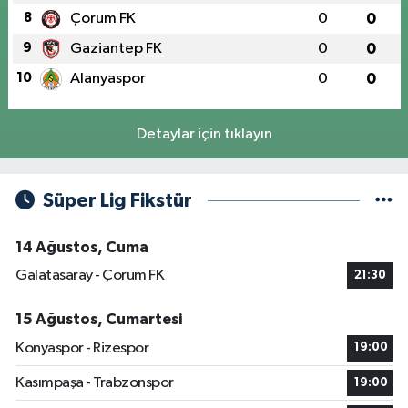
8
Çorum FK
0
0
9
Gaziantep FK
0
0
10
Alanyaspor
0
0
Detaylar için tıklayın
Süper Lig Fikstür
14 Ağustos, Cuma
Galatasaray - Çorum FK
21:30
15 Ağustos, Cumartesi
Konyaspor - Rizespor
19:00
Kasımpaşa - Trabzonspor
19:00