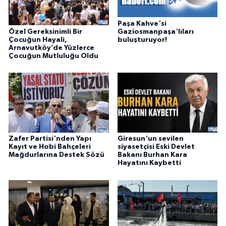
Paşa Kahve'si
Özel Gereksinimli Bir
Gaziosmanpaşa'lıları
Çocuğun Hayali,
buluşturuyor!
Arnavutköy’de Yüzlerce
Çocuğun Mutluluğu Oldu
Zafer Partisi'nden Yapı
Giresun'un sevilen
Kayıt ve Hobi Bahçeleri
siyasetçisi Eski Devlet
Mağdurlarına Destek Sözü
Bakanı Burhan Kara
Hayatını Kaybetti