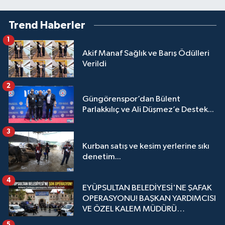
Trend Haberler
1
Akif Manaf Sağlık ve Barış Ödülleri
Verildi
2
Güngörenspor’dan Bülent
Parlakkılıç ve Ali Düşmez’e Destek...
3
Kurban satış ve kesim yerlerine sıkı
denetim...
4
EYÜPSULTAN BELEDİYESİ'NE ŞAFAK
OPERASYONU! BAŞKAN YARDIMCISI
VE ÖZEL KALEM MÜDÜRÜ
GÖZALTINDA
5