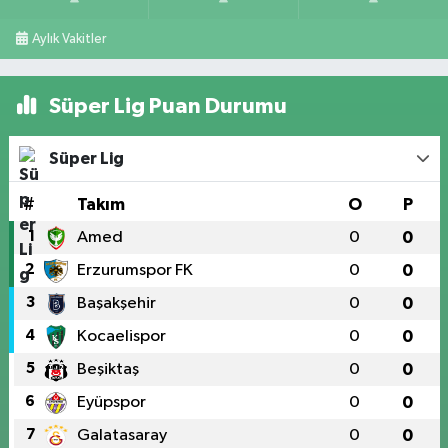
Aylık Vakitler
Süper Lig Puan Durumu
Süper Lig
#
Takım
O
P
1
Amed
0
0
2
Erzurumspor FK
0
0
3
Başakşehir
0
0
4
Kocaelispor
0
0
5
Beşiktaş
0
0
6
Eyüpspor
0
0
7
Galatasaray
0
0