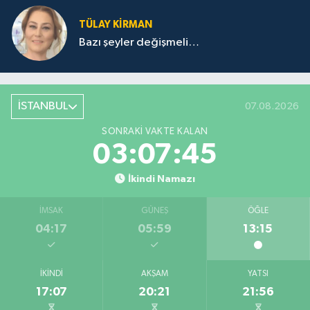
TÜLAY KİRMAN
Bazı şeyler değişmeli…
İSTANBUL
07.08.2026
SONRAKI VAKTE KALAN
03:07:45
İkindi Namazı
İMSAK
GÜNEŞ
ÖĞLE
04:17
05:59
13:15
İKINDI
AKŞAM
YATSI
17:07
20:21
21:56