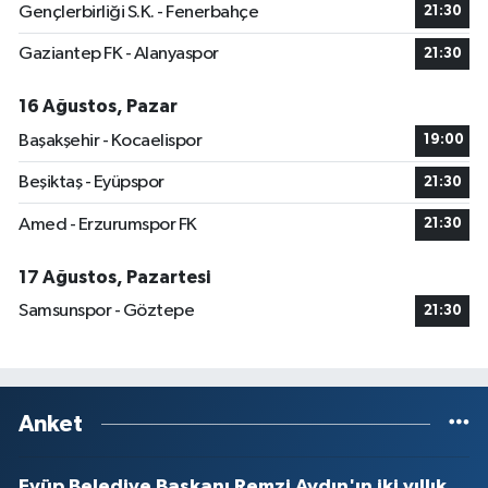
Gençlerbirliği S.K. - Fenerbahçe
21:30
Gaziantep FK - Alanyaspor
21:30
16 Ağustos, Pazar
Başakşehir - Kocaelispor
19:00
Beşiktaş - Eyüpspor
21:30
Amed - Erzurumspor FK
21:30
17 Ağustos, Pazartesi
Samsunspor - Göztepe
21:30
Anket
Eyüp Belediye Başkanı Remzi Aydın'ın iki yıllık