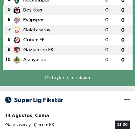
Kocaelispor
0
0
5
Beşiktaş
0
0
6
Eyüpspor
0
0
7
Galatasaray
0
0
8
Çorum FK
0
0
9
Gaziantep FK
0
0
10
Alanyaspor
0
0
Detaylar için tıklayın
Süper Lig Fikstür
14 Ağustos, Cuma
Galatasaray - Çorum FK
21:30