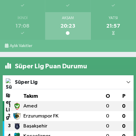
İKINDI
AKŞAM
YATSI
17:08
20:23
21:57
Aylık Vakitler
Süper Lig Puan Durumu
Süper Lig
#
Takım
O
P
1
Amed
0
0
2
Erzurumspor FK
0
0
3
Başakşehir
0
0
4