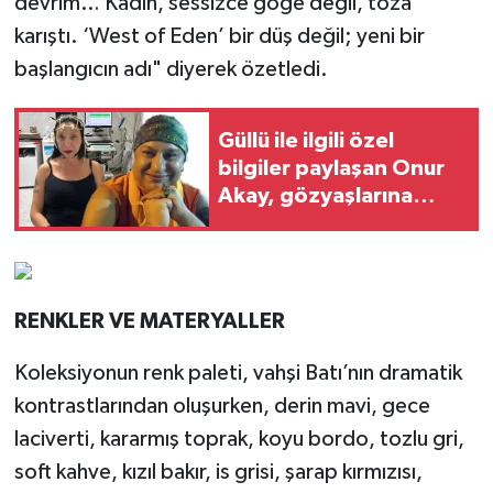
devrim… Kadın, sessizce göğe değil, toza
karıştı. ‘West of Eden’ bir düş değil; yeni bir
başlangıcın adı" diyerek özetledi.
Güllü ile ilgili özel
bilgiler paylaşan Onur
Akay, gözyaşlarına
boğuldu
RENKLER VE MATERYALLER
Koleksiyonun renk paleti, vahşi Batı’nın dramatik
kontrastlarından oluşurken, derin mavi, gece
laciverti, kararmış toprak, koyu bordo, tozlu gri,
soft kahve, kızıl bakır, is grisi, şarap kırmızısı,