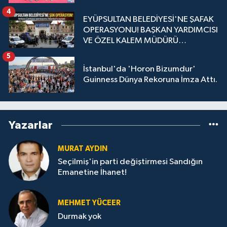
4
EYÜPSULTAN BELEDİYESİ'NE ŞAFAK
OPERASYONU! BAŞKAN YARDIMCISI
VE ÖZEL KALEM MÜDÜRÜ
GÖZALTINDA
5
İstanbul'da 'Horon Bizumdur'
Guinness Dünya Rekoruna İmza Attı.
Yazarlar
MURAT AYDIN
Seçilmiş'in parti değiştirmesi Sandığın
Emanetine İhanet!
MEHMET YÜCEER
Durmak yok