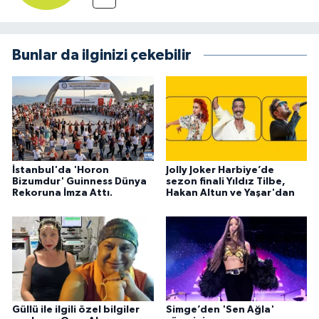
Bunlar da ilginizi çekebilir
İstanbul'da 'Horon
Jolly Joker Harbiye’de
Bizumdur' Guinness Dünya
sezon finali Yıldız Tilbe,
Rekoruna İmza Attı.
Hakan Altun ve Yaşar'dan
Güllü ile ilgili özel bilgiler
Simge’den 'Sen Ağla'