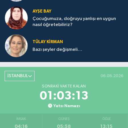
AYŞE BAY
Çocuğumuza, doğruyu yanlışı en uygun
nasıl öğretebiliriz?
TÜLAY KİRMAN
Bazı şeyler değişmeli…
İSTANBUL
06.08.2026
SONRAKI VAKTE KALAN
01:03:13
Yatsı Namazı
İMSAK
GÜNEŞ
ÖĞLE
04:16
05:58
13:15