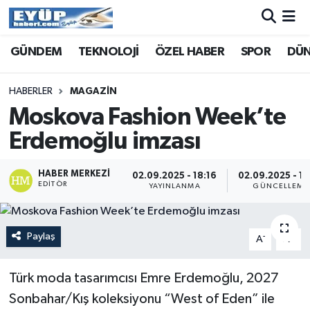
GÜNDEM
TEKNOLOJİ
ÖZEL HABER
SPOR
DÜ
HABERLER
MAGAZIN
Moskova Fashion Week’te
Erdemoğlu imzası
HABER MERKEZI
02.09.2025 - 18:16
02.09.2025 - 18
EDITÖR
YAYINLANMA
GÜNCELLEME
Paylaş
-
+
A
A
Türk moda tasarımcısı Emre Erdemoğlu, 2027
Sonbahar/Kış koleksiyonu “West of Eden” ile