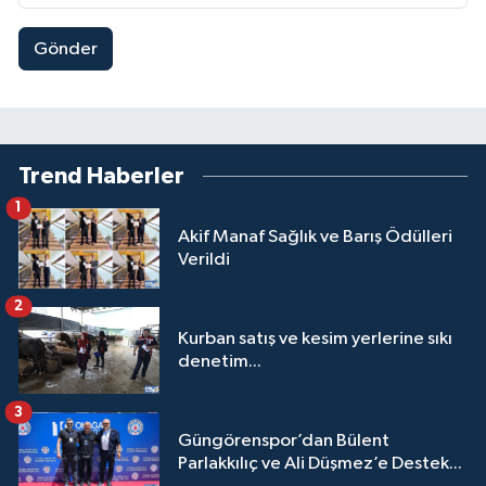
Gönder
Trend Haberler
1
Akif Manaf Sağlık ve Barış Ödülleri
Verildi
2
Kurban satış ve kesim yerlerine sıkı
denetim...
3
Güngörenspor’dan Bülent
Parlakkılıç ve Ali Düşmez’e Destek...