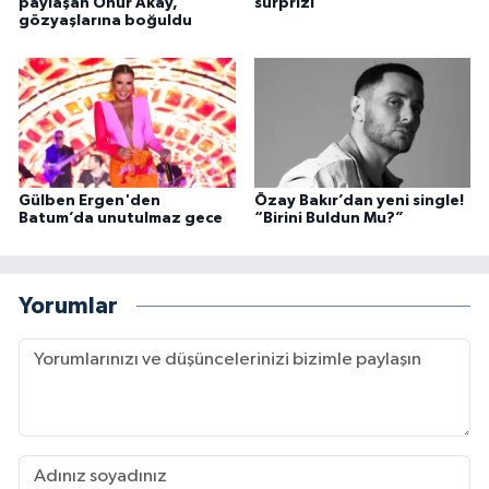
paylaşan Onur Akay,
sürprizi
gözyaşlarına boğuldu
Gülben Ergen'den
Özay Bakır’dan yeni single!
Batum’da unutulmaz gece
“Birini Buldun Mu?”
Yorumlar