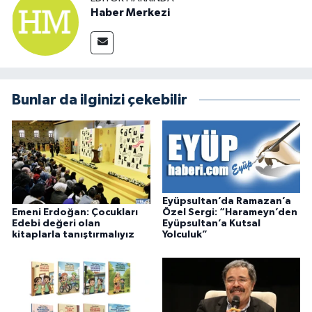
Haber Merkezi
Bunlar da ilginizi çekebilir
Eyüpsultan’da Ramazan’a
Emeni Erdoğan: Çocukları
Özel Sergi: “Harameyn’den
Edebi değeri olan
Eyüpsultan’a Kutsal
kitaplarla tanıştırmalıyız
Yolculuk”