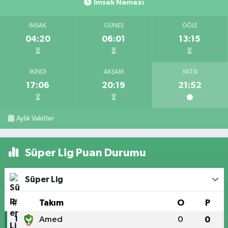
İmsak Namazı
İMSAK
GÜNEŞ
ÖĞLE
04:20
06:01
13:15
İKINDI
AKŞAM
YATSI
17:06
20:19
21:52
Aylık Vakitler
Süper Lig Puan Durumu
Süper Lig
#
Takım
O
P
1
Amed
0
0