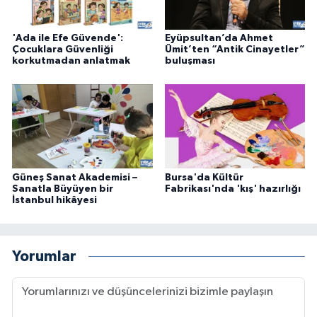
'Ada ile Efe Güvende':
Eyüpsultan’da Ahmet
Çocuklara Güvenliği
Ümit’ten “Antik Cinayetler”
korkutmadan anlatmak
buluşması
Güneş Sanat Akademisi –
Bursa'da Kültür
Sanatla Büyüyen bir
Fabrikası'nda 'kış' hazırlığı
İstanbul hikâyesi
Yorumlar