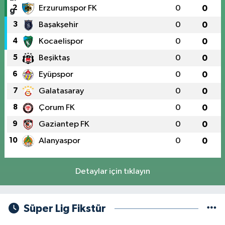
2
Erzurumspor FK
0
0
3
Başakşehir
0
0
4
Kocaelispor
0
0
5
Beşiktaş
0
0
6
Eyüpspor
0
0
7
Galatasaray
0
0
8
Çorum FK
0
0
9
Gaziantep FK
0
0
10
Alanyaspor
0
0
Detaylar için tıklayın
Süper Lig Fikstür