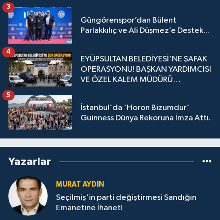
3
Güngörenspor’dan Bülent
Parlakkılıç ve Ali Düşmez’e Destek...
4
EYÜPSULTAN BELEDİYESİ'NE ŞAFAK
OPERASYONU! BAŞKAN YARDIMCISI
VE ÖZEL KALEM MÜDÜRÜ
GÖZALTINDA
5
İstanbul'da 'Horon Bizumdur'
Guinness Dünya Rekoruna İmza Attı.
Yazarlar
MURAT AYDIN
Seçilmiş'in parti değiştirmesi Sandığın
Emanetine İhanet!