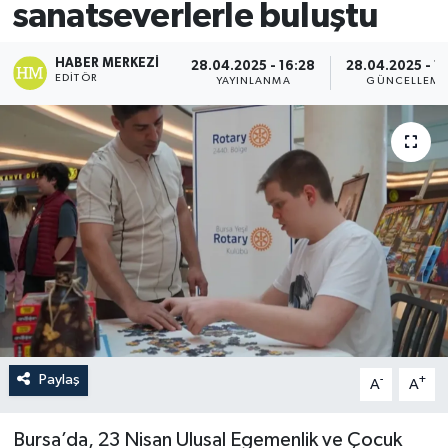
sanatseverlerle buluştu
HABER MERKEZI
28.04.2025 - 16:28
28.04.2025 - 16
EDITÖR
YAYINLANMA
GÜNCELLEME
Paylaş
-
+
A
A
Bursa’da, 23 Nisan Ulusal Egemenlik ve Çocuk