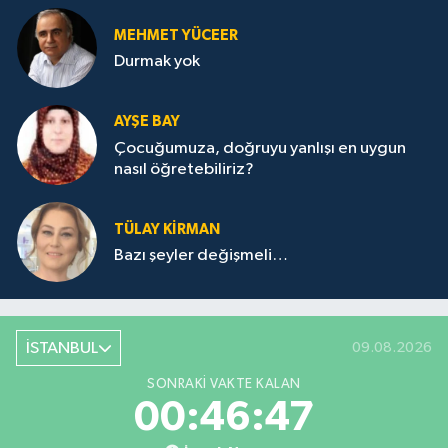
MEHMET YÜCEER
Durmak yok
AYŞE BAY
Çocuğumuza, doğruyu yanlışı en uygun
nasıl öğretebiliriz?
TÜLAY KİRMAN
Bazı şeyler değişmeli…
İSTANBUL
09.08.2026
SONRAKI VAKTE KALAN
00:46:47