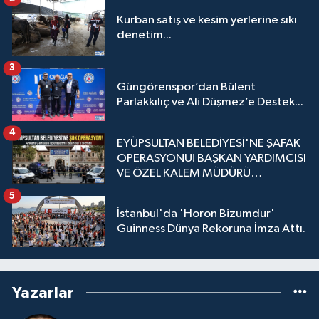
Kurban satış ve kesim yerlerine sıkı
denetim...
3
Güngörenspor’dan Bülent
Parlakkılıç ve Ali Düşmez’e Destek...
4
EYÜPSULTAN BELEDİYESİ'NE ŞAFAK
OPERASYONU! BAŞKAN YARDIMCISI
VE ÖZEL KALEM MÜDÜRÜ
GÖZALTINDA
5
İstanbul'da 'Horon Bizumdur'
Guinness Dünya Rekoruna İmza Attı.
Yazarlar