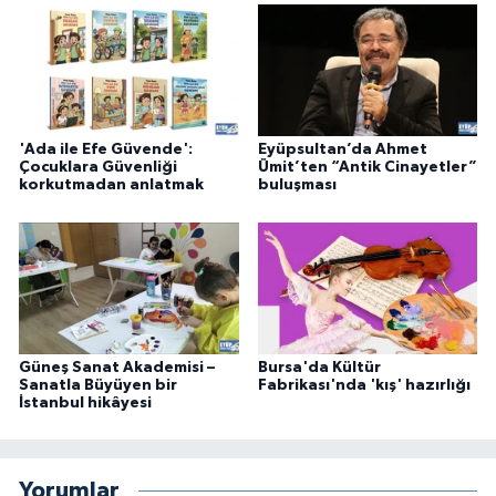
'Ada ile Efe Güvende':
Eyüpsultan’da Ahmet
Çocuklara Güvenliği
Ümit’ten “Antik Cinayetler”
korkutmadan anlatmak
buluşması
Güneş Sanat Akademisi –
Bursa'da Kültür
Sanatla Büyüyen bir
Fabrikası'nda 'kış' hazırlığı
İstanbul hikâyesi
Yorumlar