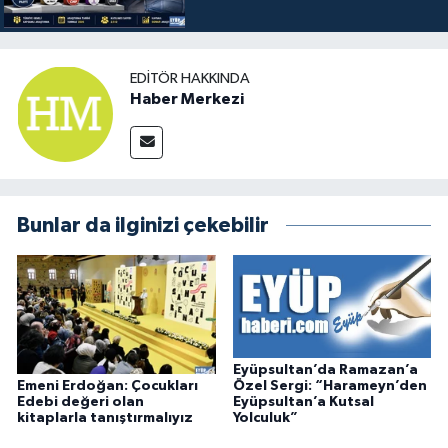
EDITÖR HAKKINDA
Haber Merkezi
Bunlar da ilginizi çekebilir
Eyüpsultan’da Ramazan’a
Emeni Erdoğan: Çocukları
Özel Sergi: “Harameyn’den
Edebi değeri olan
Eyüpsultan’a Kutsal
kitaplarla tanıştırmalıyız
Yolculuk”