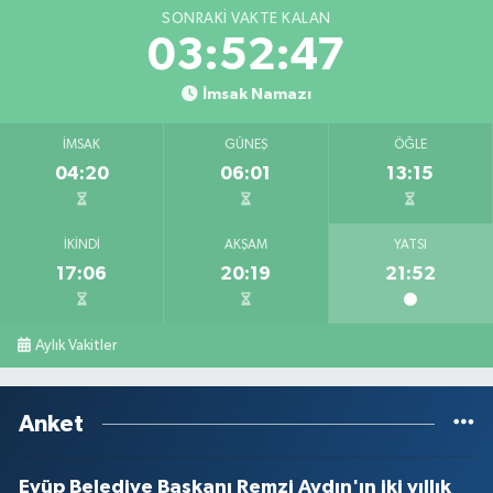
SONRAKI VAKTE KALAN
03:52:47
İmsak Namazı
İMSAK
GÜNEŞ
ÖĞLE
04:20
06:01
13:15
İKINDI
AKŞAM
YATSI
17:06
20:19
21:52
Aylık Vakitler
Anket
Eyüp Belediye Başkanı Remzi Aydın'ın iki yıllık