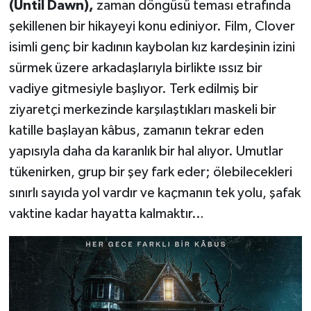
(Until Dawn),
zaman döngüsü teması etrafında
şekillenen bir hikayeyi konu ediniyor. Film, Clover
isimli genç bir kadının kaybolan kız kardeşinin izini
sürmek üzere arkadaşlarıyla birlikte ıssız bir
vadiye gitmesiyle başlıyor. Terk edilmiş bir
ziyaretçi merkezinde karşılaştıkları maskeli bir
katille başlayan kâbus, zamanın tekrar eden
yapısıyla daha da karanlık bir hal alıyor. Umutlar
tükenirken, grup bir şey fark eder; ölebilecekleri
sınırlı sayıda yol vardır ve kaçmanın tek yolu, şafak
vaktine kadar hayatta kalmaktır…