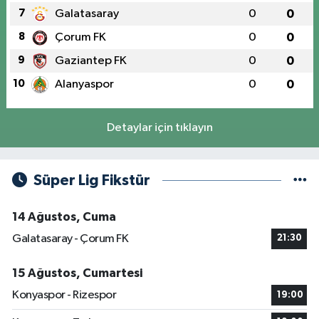
7
Galatasaray
0
0
8
Çorum FK
0
0
9
Gaziantep FK
0
0
10
Alanyaspor
0
0
Detaylar için tıklayın
Süper Lig Fikstür
14 Ağustos, Cuma
Galatasaray - Çorum FK
21:30
15 Ağustos, Cumartesi
Konyaspor - Rizespor
19:00