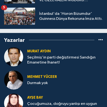
VE ÖZEL KALEM MÜDÜRÜ
GÖZALTINDA
5
İstanbul'da 'Horon Bizumdur'
Guinness Dünya Rekoruna İmza Attı.
Yazarlar
MURAT AYDIN
Seçilmiş'in parti değiştirmesi Sandığın
Emanetine İhanet!
MEHMET YÜCEER
Durmak yok
AYŞE BAY
Çocuğumuza, doğruyu yanlışı en uygun