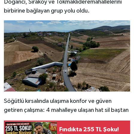
Doğancı, Sıraköy ve Tokmaklıderemahallelerini
birbirine bağlayan grup yolu oldu.
Söğütlü kırsalında ulaşıma konfor ve güven
getiren çalışma: 4 mahalleye ulaşan hat sil baştan
Fındıkta 255 TL Şoku!