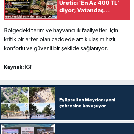
Üretici 'En Az 400 TL'
diyor; Vatandaş
tepkili...
Bölgedeki tarım ve hayvancılık faaliyetleri için
kritik bir arter olan caddede artık ulaşım hızlı,
konforlu ve güvenli bir şekilde sağlanıyor.
Kaynak:
İGF
Eyüpsultan Meydanı yeni
çehresine kavuşuyor