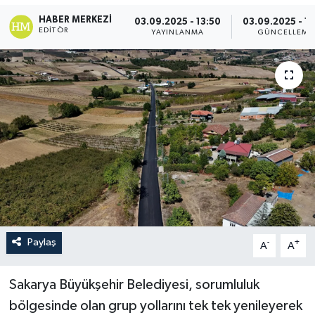
HABER MERKEZI
03.09.2025 - 13:50
03.09.2025 - 13
EDITÖR
YAYINLANMA
GÜNCELLEME
Paylaş
-
+
A
A
Sakarya Büyükşehir Belediyesi, sorumluluk
bölgesinde olan grup yollarını tek tek yenileyerek