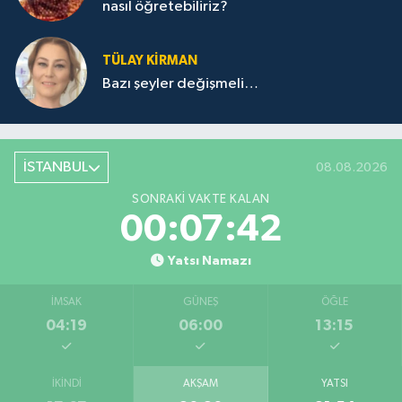
nasıl öğretebiliriz?
TÜLAY KİRMAN
Bazı şeyler değişmeli…
İSTANBUL
08.08.2026
SONRAKI VAKTE KALAN
00:07:42
Yatsı Namazı
İMSAK
GÜNEŞ
ÖĞLE
04:19
06:00
13:15
İKINDI
AKŞAM
YATSI