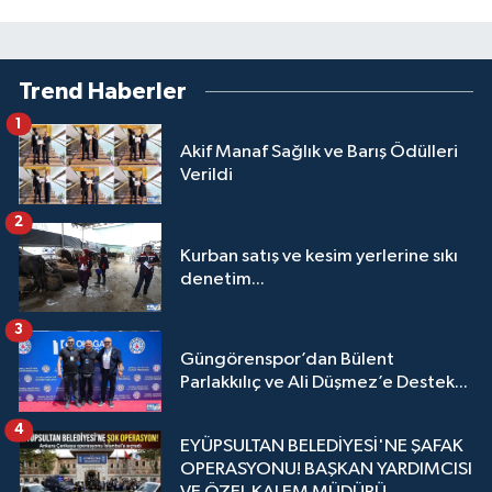
Trend Haberler
1
Akif Manaf Sağlık ve Barış Ödülleri
Verildi
2
Kurban satış ve kesim yerlerine sıkı
denetim...
3
Güngörenspor’dan Bülent
Parlakkılıç ve Ali Düşmez’e Destek...
4
EYÜPSULTAN BELEDİYESİ'NE ŞAFAK
OPERASYONU! BAŞKAN YARDIMCISI