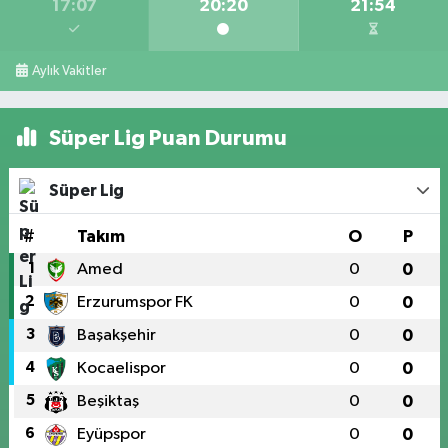
17:07
20:20
21:54
Aylık Vakitler
Süper Lig Puan Durumu
Süper Lig
#
Takım
O
P
1
Amed
0
0
2
Erzurumspor FK
0
0
3
Başakşehir
0
0
4
Kocaelispor
0
0
5
Beşiktaş
0
0
6
Eyüpspor
0
0