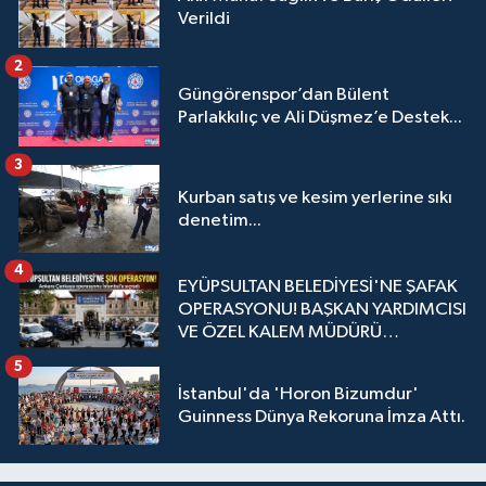
Verildi
2
Güngörenspor’dan Bülent
Parlakkılıç ve Ali Düşmez’e Destek...
3
Kurban satış ve kesim yerlerine sıkı
denetim...
4
EYÜPSULTAN BELEDİYESİ'NE ŞAFAK
OPERASYONU! BAŞKAN YARDIMCISI
VE ÖZEL KALEM MÜDÜRÜ
GÖZALTINDA
5
İstanbul'da 'Horon Bizumdur'
Guinness Dünya Rekoruna İmza Attı.