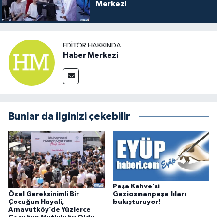
Merkezi
EDITÖR HAKKINDA
Haber Merkezi
Bunlar da ilginizi çekebilir
Paşa Kahve'si
Özel Gereksinimli Bir
Gaziosmanpaşa'lıları
Çocuğun Hayali,
buluşturuyor!
Arnavutköy’de Yüzlerce