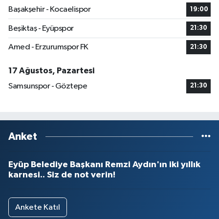
Başakşehir - Kocaelispor
19:00
Beşiktaş - Eyüpspor
21:30
Amed - Erzurumspor FK
21:30
17 Ağustos, Pazartesi
Samsunspor - Göztepe
21:30
Anket
Eyüp Belediye Başkanı Remzi Aydın'ın iki yıllık
karnesi.. Siz de not verin!
Ankete Katıl