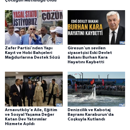
Çocuğun Mutluluğu Oldu
Zafer Partisi'nden Yapı
Giresun'un sevilen
Kayıt ve Hobi Bahçeleri
siyasetçisi Eski Devlet
Mağdurlarına Destek Sözü
Bakanı Burhan Kara
Hayatını Kaybetti
Arnavutköy’e Aile, Eğitim
Denizcilik ve Kabotaj
ve Sosyal Yaşama Değer
Bayramı Karaburun’da
Katan Dev Yatırımlar
Coşkuyla Kutlandı
Hizmete Açıldı