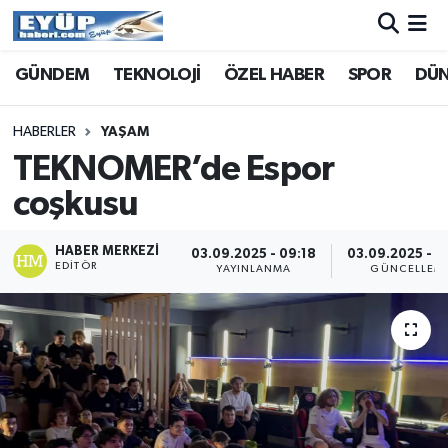
GÜNDEM
TEKNOLOJİ
ÖZEL HABER
SPOR
DÜ
HABERLER
YAŞAM
TEKNOMER’de Espor
coşkusu
HABER MERKEZI
03.09.2025 - 09:18
03.09.2025 - 0
EDITÖR
YAYINLANMA
GÜNCELLEM