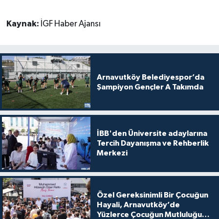
Kaynak:
İGF Haber Ajansı
Arnavutköy Belediyespor’da
Şampiyon Gençler A Takımda
İBB'den Üniversite adaylarına
Tercih Dayanışma ve Rehberlik
Merkezi
Özel Gereksinimli Bir Çocuğun
Hayali, Arnavutköy’de
Yüzlerce Çocuğun Mutluluğu