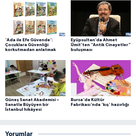
'Ada ile Efe Güvende':
Eyüpsultan’da Ahmet
Çocuklara Güvenliği
Ümit’ten “Antik Cinayetler”
korkutmadan anlatmak
buluşması
Güneş Sanat Akademisi –
Bursa'da Kültür
Sanatla Büyüyen bir
Fabrikası'nda 'kış' hazırlığı
İstanbul hikâyesi
Yorumlar