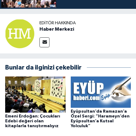
Oldu
EDITÖR HAKKINDA
Haber Merkezi
Bunlar da ilginizi çekebilir
Eyüpsultan’da Ramazan’a
Emeni Erdoğan: Çocukları
Özel Sergi: “Harameyn’den
Edebi değeri olan
Eyüpsultan’a Kutsal
kitaplarla tanıştırmalıyız
Yolculuk”