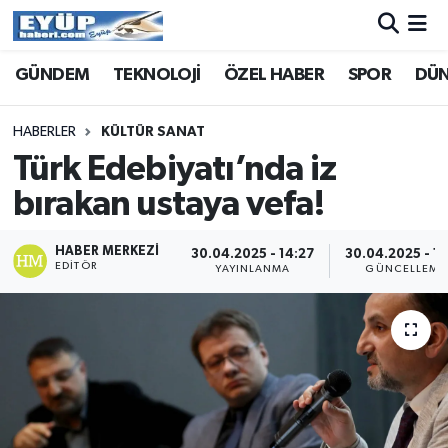
GÜNDEM
TEKNOLOJİ
ÖZEL HABER
SPOR
DÜ
HABERLER
KÜLTÜR SANAT
Türk Edebiyatı’nda iz
bırakan ustaya vefa!
HABER MERKEZI
30.04.2025 - 14:27
30.04.2025 - 14
EDITÖR
YAYINLANMA
GÜNCELLEME