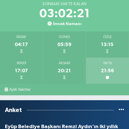
SONRAKI VAKTE KALAN
03:02:21
İmsak Namazı
İMSAK
GÜNEŞ
ÖĞLE
04:17
05:59
13:15
İKINDI
AKŞAM
YATSI
17:07
20:21
21:56
Aylık Vakitler
Anket
Eyüp Belediye Başkanı Remzi Aydın'ın iki yıllık