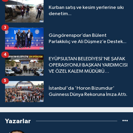
Kurban satış ve kesim yerlerine sıkı
denetim...
3
Güngörenspor’dan Bülent
Parlakkılıç ve Ali Düşmez’e Destek...
4
EYÜPSULTAN BELEDİYESİ'NE ŞAFAK
OPERASYONU! BAŞKAN YARDIMCISI
VE ÖZEL KALEM MÜDÜRÜ
GÖZALTINDA
5
İstanbul'da 'Horon Bizumdur'
Guinness Dünya Rekoruna İmza Attı.
Yazarlar