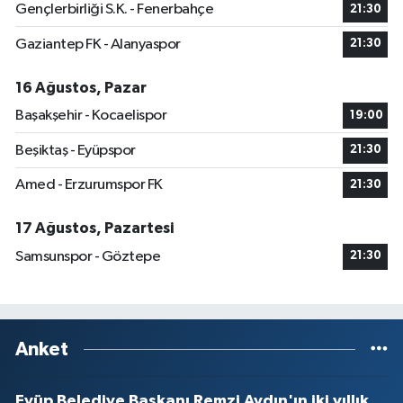
Gençlerbirliği S.K. - Fenerbahçe
21:30
Gaziantep FK - Alanyaspor
21:30
16 Ağustos, Pazar
Başakşehir - Kocaelispor
19:00
Beşiktaş - Eyüpspor
21:30
Amed - Erzurumspor FK
21:30
17 Ağustos, Pazartesi
Samsunspor - Göztepe
21:30
Anket
Eyüp Belediye Başkanı Remzi Aydın'ın iki yıllık