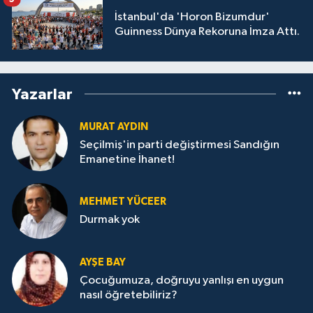
İstanbul'da 'Horon Bizumdur'
Guinness Dünya Rekoruna İmza Attı.
Yazarlar
MURAT AYDIN
Seçilmiş'in parti değiştirmesi Sandığın
Emanetine İhanet!
MEHMET YÜCEER
Durmak yok
AYŞE BAY
Çocuğumuza, doğruyu yanlışı en uygun
nasıl öğretebiliriz?