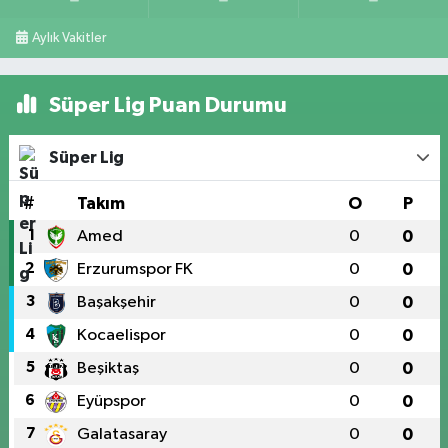
Aylık Vakitler
Süper Lig Puan Durumu
Süper Lig
#
Takım
O
P
1
Amed
0
0
2
Erzurumspor FK
0
0
3
Başakşehir
0
0
4
Kocaelispor
0
0
5
Beşiktaş
0
0
6
Eyüpspor
0
0
7
Galatasaray
0
0