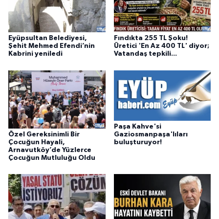
Eyüpsultan Belediyesi,
Fındıkta 255 TL Şoku!
Şehit Mehmed Efendi’nin
Üretici 'En Az 400 TL' diyor;
Kabrini yeniledi
Vatandaş tepkili...
Paşa Kahve'si
Özel Gereksinimli Bir
Gaziosmanpaşa'lıları
Çocuğun Hayali,
buluşturuyor!
Arnavutköy’de Yüzlerce
Çocuğun Mutluluğu Oldu