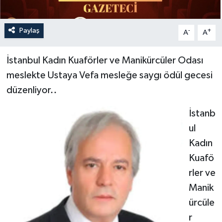
Paylaş
-
+
A
A
İstanbul Kadın Kuaförler ve Manikürcüler Odası
meslekte Ustaya Vefa mesleğe saygı ödül gecesi
düzenliyor..
İstanb
ul
Kadın
Kuafö
rler ve
Manik
ürcüle
r