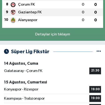
8
Çorum FK
0
0
9
Gaziantep FK
0
0
10
Alanyaspor
0
0
Detaylar için tıklayın
Süper Lig Fikstür
14 Ağustos, Cuma
Galatasaray - Çorum FK
21:30
15 Ağustos, Cumartesi
Konyaspor - Rizespor
19:00
Kasımpaşa - Trabzonspor
19:00