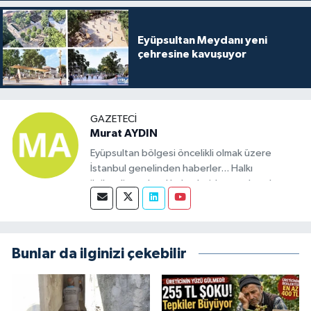
Eyüpsultan Meydanı yeni
çehresine kavuşuyor
GAZETECI
Murat AYDIN
Eyüpsultan bölgesi öncelikli olmak üzere
İstanbul genelinden haberler... Halkı
ilgilendiren ulusal haberleride yayınlamak
üzere kurulmuş bir sitedir. Eyüp bölgesinde
haber olacak tüm konularda bizimle iletişime
geçebilirsiniz.
Bunlar da ilginizi çekebilir