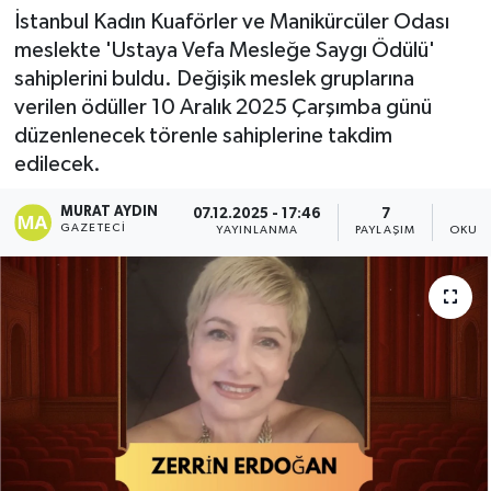
İstanbul Kadın Kuaförler ve Manikürcüler Odası
meslekte 'Ustaya Vefa Mesleğe Saygı Ödülü'
sahiplerini buldu. Değişik meslek gruplarına
verilen ödüller 10 Aralık 2025 Çarşımba günü
düzenlenecek törenle sahiplerine takdim
edilecek.
MURAT AYDIN
07.12.2025 - 17:46
7
GAZETECI
YAYINLANMA
PAYLAŞIM
OKUNM