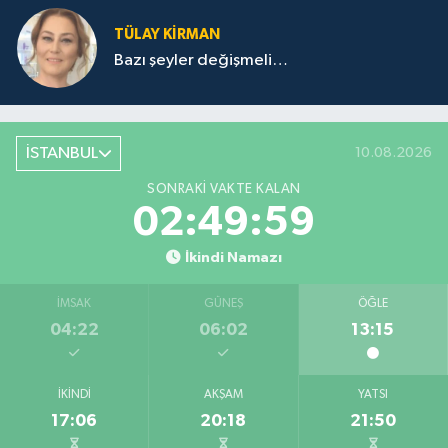
TÜLAY KİRMAN
Bazı şeyler değişmeli…
İSTANBUL
10.08.2026
SONRAKI VAKTE KALAN
02:49:59
İkindi Namazı
İMSAK
GÜNEŞ
ÖĞLE
04:22
06:02
13:15
İKINDI
AKŞAM
YATSI
17:06
20:18
21:50