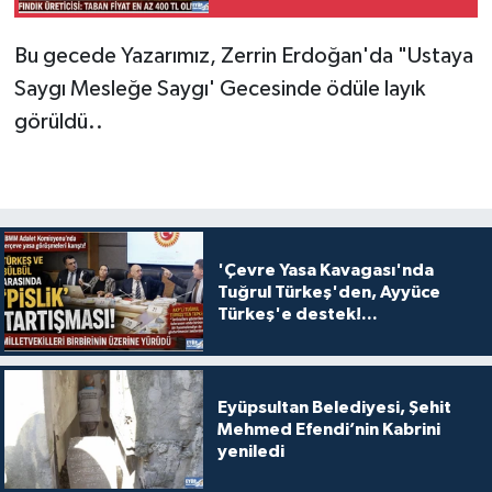
tepkili...
Bu gecede Yazarımız, Zerrin Erdoğan'da "Ustaya
Saygı Mesleğe Saygı' Gecesinde ödüle layık
görüldü..
'Çevre Yasa Kavagası'nda
Tuğrul Türkeş'den, Ayyüce
Türkeş'e destek!...
Eyüpsultan Belediyesi, Şehit
Mehmed Efendi’nin Kabrini
yeniledi