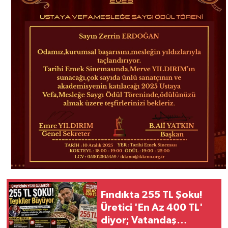
Fındıkta 255 TL Şoku!
Üretici 'En Az 400 TL'
diyor; Vatandaş