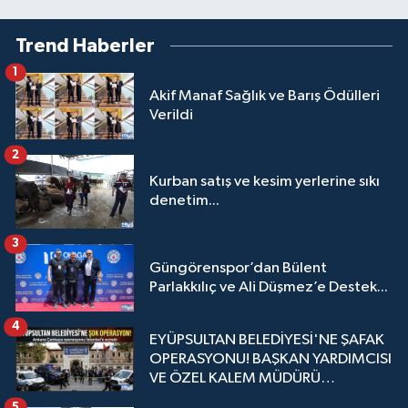
Trend Haberler
1
Akif Manaf Sağlık ve Barış Ödülleri
Verildi
2
Kurban satış ve kesim yerlerine sıkı
denetim...
3
Güngörenspor’dan Bülent
Parlakkılıç ve Ali Düşmez’e Destek...
4
EYÜPSULTAN BELEDİYESİ'NE ŞAFAK
OPERASYONU! BAŞKAN YARDIMCISI
VE ÖZEL KALEM MÜDÜRÜ
GÖZALTINDA
5