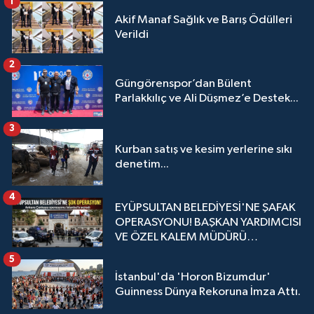
1
Akif Manaf Sağlık ve Barış Ödülleri
Verildi
2
Güngörenspor’dan Bülent
Parlakkılıç ve Ali Düşmez’e Destek...
3
Kurban satış ve kesim yerlerine sıkı
denetim...
4
EYÜPSULTAN BELEDİYESİ'NE ŞAFAK
OPERASYONU! BAŞKAN YARDIMCISI
VE ÖZEL KALEM MÜDÜRÜ
GÖZALTINDA
5
İstanbul'da 'Horon Bizumdur'
Guinness Dünya Rekoruna İmza Attı.