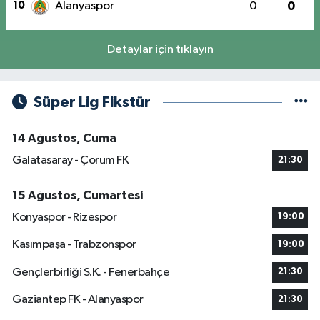
10
Alanyaspor
0
0
Detaylar için tıklayın
Süper Lig Fikstür
14 Ağustos, Cuma
Galatasaray - Çorum FK
21:30
15 Ağustos, Cumartesi
Konyaspor - Rizespor
19:00
Kasımpaşa - Trabzonspor
19:00
Gençlerbirliği S.K. - Fenerbahçe
21:30
Gaziantep FK - Alanyaspor
21:30