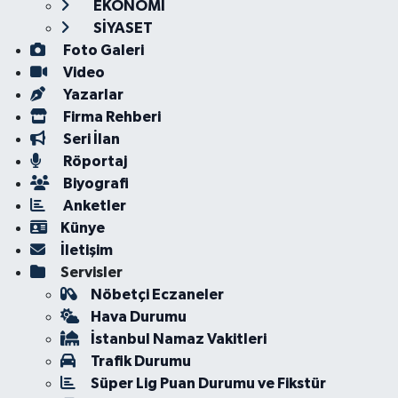
EKONOMİ
SİYASET
Foto Galeri
Video
Yazarlar
Firma Rehberi
Seri İlan
Röportaj
Biyografi
Anketler
Künye
İletişim
Servisler
Nöbetçi Eczaneler
Hava Durumu
İstanbul Namaz Vakitleri
Trafik Durumu
Süper Lig Puan Durumu ve Fikstür