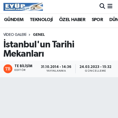
GÜNDEM
TEKNOLOJİ
ÖZEL HABER
SPOR
DÜ
VIDEO GALERI
GENEL
İstanbul'un Tarihi
Mekanları
TE BILIŞIM
31.10.2014 - 14:36
24.03.2023 - 15:32
EDITÖR
YAYINLANMA
GÜNCELLEME