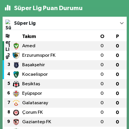
Süper Lig Puan Durumu
Süper Lig
#
Takım
O
P
1
Amed
0
0
2
Erzurumspor FK
0
0
3
Başakşehir
0
0
4
Kocaelispor
0
0
5
Beşiktaş
0
0
6
Eyüpspor
0
0
7
Galatasaray
0
0
8
Çorum FK
0
0
9
Gaziantep FK
0
0