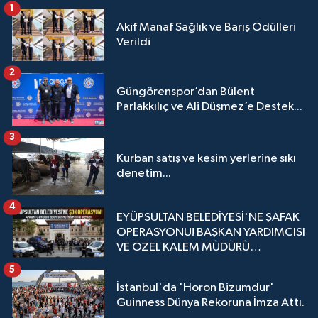
1
Akif Manaf Sağlık ve Barış Ödülleri
Verildi
2
Güngörenspor’dan Bülent
Parlakkılıç ve Ali Düşmez’e Destek...
3
Kurban satış ve kesim yerlerine sıkı
denetim...
4
EYÜPSULTAN BELEDİYESİ'NE ŞAFAK
OPERASYONU! BAŞKAN YARDIMCISI
VE ÖZEL KALEM MÜDÜRÜ
GÖZALTINDA
5
İstanbul'da 'Horon Bizumdur'
Guinness Dünya Rekoruna İmza Attı.