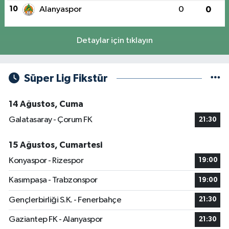
10
Alanyaspor
0
0
Detaylar için tıklayın
Süper Lig Fikstür
14 Ağustos, Cuma
Galatasaray - Çorum FK
21:30
15 Ağustos, Cumartesi
Konyaspor - Rizespor
19:00
Kasımpaşa - Trabzonspor
19:00
Gençlerbirliği S.K. - Fenerbahçe
21:30
Gaziantep FK - Alanyaspor
21:30