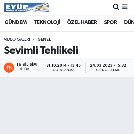
GÜNDEM
TEKNOLOJİ
ÖZEL HABER
SPOR
DÜ
VIDEO GALERI
GENEL
Sevimli Tehlikeli
TE BILIŞIM
31.10.2014 - 13:45
24.03.2023 - 15:32
EDITÖR
YAYINLANMA
GÜNCELLEME