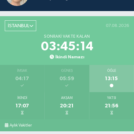
İSTANBUL
07.08.2026
SONRAKI VAKTE KALAN
03:45:14
İkindi Namazı
İMSAK
GÜNEŞ
ÖĞLE
04:17
05:59
13:15
İKINDI
AKŞAM
YATSI
17:07
20:21
21:56
Aylık Vakitler