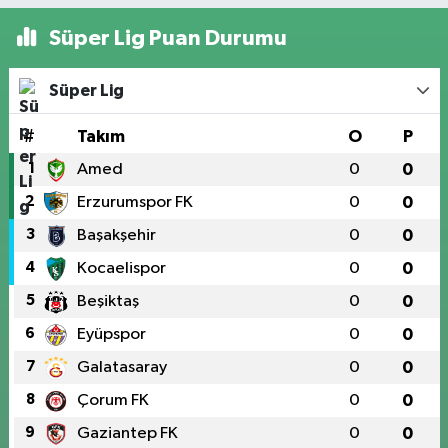
Süper Lig Puan Durumu
Süper Lig
#
Takım
O
P
1
Amed
0
0
2
Erzurumspor FK
0
0
3
Başakşehir
0
0
4
Kocaelispor
0
0
5
Beşiktaş
0
0
6
Eyüpspor
0
0
7
Galatasaray
0
0
8
Çorum FK
0
0
9
Gaziantep FK
0
0