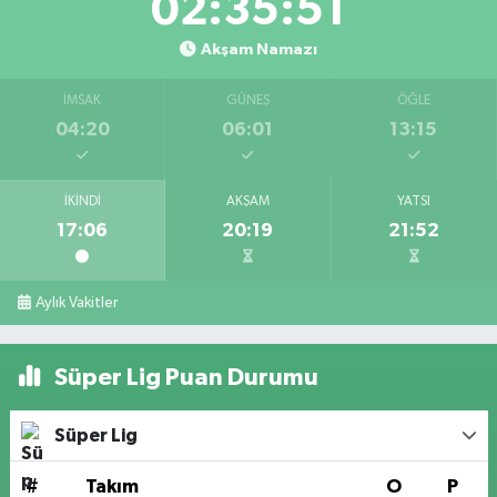
02:35:51
Akşam Namazı
İMSAK
GÜNEŞ
ÖĞLE
04:20
06:01
13:15
İKINDI
AKŞAM
YATSI
17:06
20:19
21:52
Aylık Vakitler
Süper Lig Puan Durumu
Süper Lig
#
Takım
O
P