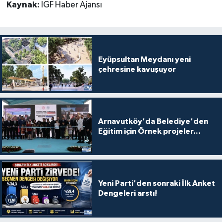
Kaynak:
İGF Haber Ajansı
Eyüpsultan Meydanı yeni
çehresine kavuşuyor
Arnavutköy'da Belediye'den
Eğitim için Örnek projeler...
Yeni Parti'den sonraki İlk Anket
Dengeleri arstı!