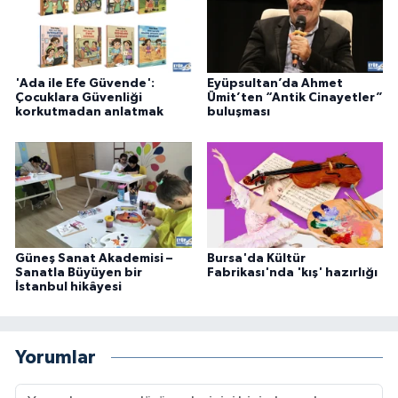
'Ada ile Efe Güvende':
Eyüpsultan’da Ahmet
Çocuklara Güvenliği
Ümit’ten “Antik Cinayetler”
korkutmadan anlatmak
buluşması
Güneş Sanat Akademisi –
Bursa'da Kültür
Sanatla Büyüyen bir
Fabrikası'nda 'kış' hazırlığı
İstanbul hikâyesi
Yorumlar