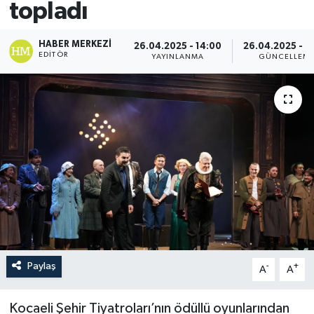
topladı
HABER MERKEZI
26.04.2025 - 14:00
26.04.2025 - 1
EDITÖR
YAYINLANMA
GÜNCELLEM
Paylaş
-
+
A
A
Kocaeli Şehir Tiyatroları’nın ödüllü oyunlarından