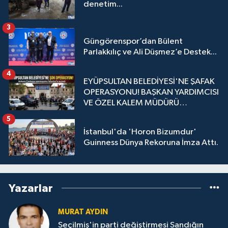
denetim...
3
Güngörenspor’dan Bülent
Parlakkılıç ve Ali Düşmez’e Destek...
4
EYÜPSULTAN BELEDİYESİ'NE ŞAFAK
OPERASYONU! BAŞKAN YARDIMCISI
VE ÖZEL KALEM MÜDÜRÜ
GÖZALTINDA
5
İstanbul'da 'Horon Bizumdur'
Guinness Dünya Rekoruna İmza Attı.
Yazarlar
MURAT AYDIN
Seçilmiş'in parti değiştirmesi Sandığın