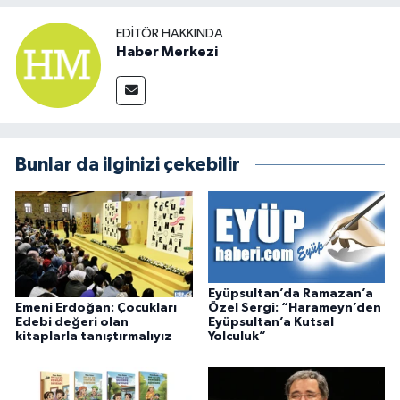
EDITÖR HAKKINDA
Haber Merkezi
Bunlar da ilginizi çekebilir
Eyüpsultan’da Ramazan’a
Emeni Erdoğan: Çocukları
Özel Sergi: “Harameyn’den
Edebi değeri olan
Eyüpsultan’a Kutsal
kitaplarla tanıştırmalıyız
Yolculuk”