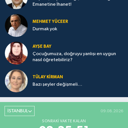
Emanetine İhanet!
MEHMET YÜCEER
Durmak yok
AYŞE BAY
Çocuğumuza, doğruyu yanlışı en uygun
nasıl öğretebiliriz?
TÜLAY KİRMAN
Bazı şeyler değişmeli…
İSTANBUL
09.08.2026
SONRAKI VAKTE KALAN