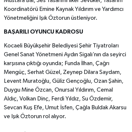
Mustafa Bal, Ses Tasarımı İlker Sevüker, Tasarım
Koordinatörü Emine Kaynak Yıldırım ve Yardımcı
Yönetmeliğini Işık Öztorun üstleniyor.
BAŞARILI OYUNCU KADROSU
Kocaeli Büyükşehir Belediyesi Şehir Tiyatroları
Genel Sanat Yönetmeni Aydın Sigalı’nın da seyirci
karşısına çıktığı oyunda; Funda İlhan, Çağrı
Mengüç, Serhat Güzel, Zeynep Dilara Saydam,
Levent Muratoğlu, Güliz Gençoğlu, Ozan Şahin,
Duygu Mine Özcan, Onursal Yıldırım, Cemal
Aldıç, Volkan Dinç, Ferdi Yıldız, Su Özdemir,
Sevcan Kuş Efe, Umut İsfen, Çağla Buldak Akarsu
ve Işık Öztorun rol alıyor.