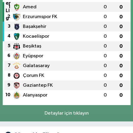
1
Amed
0
0
2
Erzurumspor FK
0
0
3
Başakşehir
0
0
4
Kocaelispor
0
0
5
Beşiktaş
0
0
6
Eyüpspor
0
0
7
Galatasaray
0
0
8
Çorum FK
0
0
9
Gaziantep FK
0
0
10
Alanyaspor
0
0
Detaylar için tıklayın