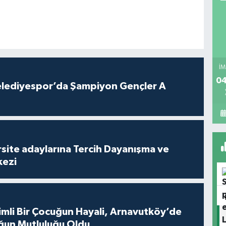
İM
04
lediyespor’da Şampiyon Gençler A
site adaylarına Tercih Dayanışma ve
kezi
mli Bir Çocuğun Hayali, Arnavutköy’de
ğun Mutluluğu Oldu