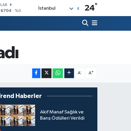
°
LAR
24
İstanbul
,6704
%0
RO
,0406
%-0.08
ERLİN
,2143
%0
AM ALTIN
00.87
%0.12
adı
ST100
.799
%70
TCOIN
.643,95
%0.16
-
+
A
A
Trend Haberler
Akif Manaf Sağlık ve
Barış Ödülleri Verildi