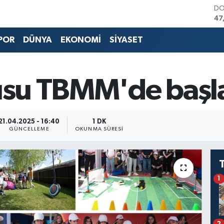
DO
47
EU
55
POR
DÜNYA
EKONOMİ
SİYASET
ST
64
GR
65
kusu TBMM'de başl
Bİ
13
BI
64
21.04.2025 - 16:40
1 DK
GÜNCELLEME
OKUNMA SÜRESI
1
2