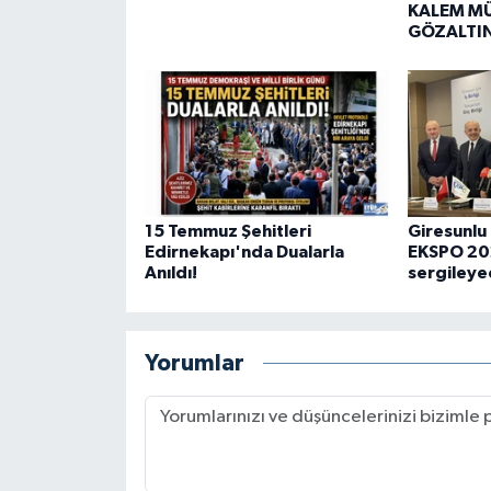
KALEM M
GÖZALTI
15 Temmuz Şehitleri
Giresunlu 
Edirnekapı'nda Dualarla
EKSPO 202
Anıldı!
sergileye
Yorumlar