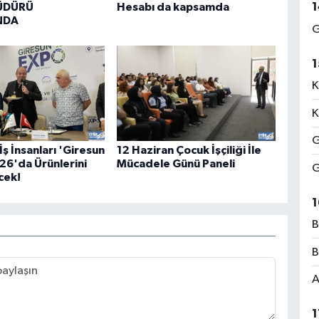
1
ÜDÜRÜ
Hesabı da kapsamda
NDA
G
1
K
K
G
İş İnsanları 'Giresun
12 Haziran Çocuk İşçiliği İle
6'da Ürünlerini
Mücadele Günü Paneli
G
cek!
1
B
B
A
1