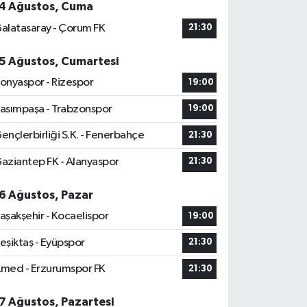
4 Ağustos, Cuma
alatasaray - Çorum FK
21:30
5 Ağustos, Cumartesi
onyaspor - Rizespor
19:00
asımpaşa - Trabzonspor
19:00
ençlerbirliği S.K. - Fenerbahçe
21:30
aziantep FK - Alanyaspor
21:30
6 Ağustos, Pazar
aşakşehir - Kocaelispor
19:00
eşiktaş - Eyüpspor
21:30
med - Erzurumspor FK
21:30
7 Ağustos, Pazartesi