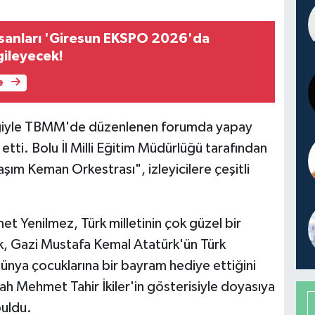
İnsanları 'Giresun EKSPO 2026'da
gileyecek!
e
rliğiyle TBMM'de düzenlenen forumda yapay
etti. Bolu İl Milli Eğitim Müdürlüğü tarafından
şım Keman Orkestrası", izleyicilere çeşitli
et Yenilmez, Türk milletinin çok güzel bir
, Gazi Mustafa Kemal Atatürk'ün Türk
 dünya çocuklarına bir bayram hediye ettiğini
h Mehmet Tahir İkiler'in gösterisiyle doyasıya
buldu.