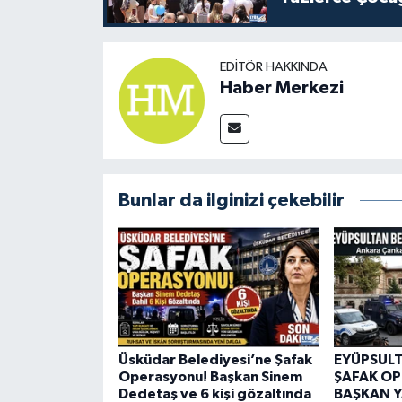
EDITÖR HAKKINDA
Haber Merkezi
Bunlar da ilginizi çekebilir
Üsküdar Belediyesi’ne Şafak
EYÜPSULT
Operasyonu! Başkan Sinem
ŞAFAK O
Dedetaş ve 6 kişi gözaltında
BAŞKAN Y