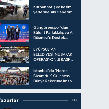
Kurban satış ve kesim
yerlerine sıkı denetim...
Güngörenspor’dan
Bülent Parlakkılıç ve Ali
Düşmez’e Destek...
EYÜPSULTAN
BELEDİYESİ'NE ŞAFAK
OPERASYONU! BAŞKAN
YARDIMCISI VE ÖZEL
KALEM MÜDÜRÜ
İstanbul'da 'Horon
GÖZALTINDA
Bizumdur' Guinness
Dünya Rekoruna İmza
Attı.
Yazarlar