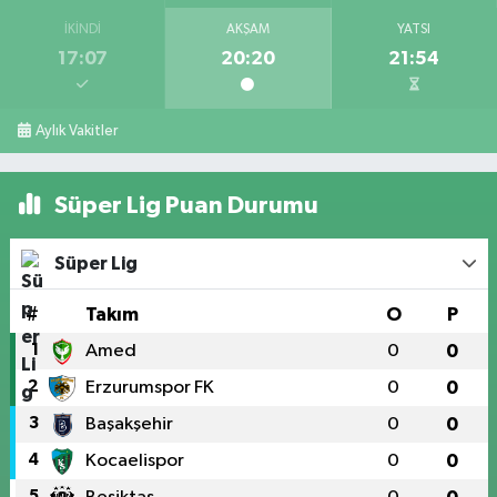
İKINDI
AKŞAM
YATSI
17:07
20:20
21:54
Aylık Vakitler
Süper Lig Puan Durumu
Süper Lig
#
Takım
O
P
1
Amed
0
0
2
Erzurumspor FK
0
0
3
Başakşehir
0
0
4
Kocaelispor
0
0
5