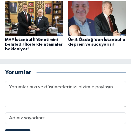
MHP İstanbul İl Yönetimini
Ümit Özdağ'dan İstanbul'a
belirledi! İlçelerde atamalar
deprem ve suç uyarısı!
bekleniyor!
Yorumlar