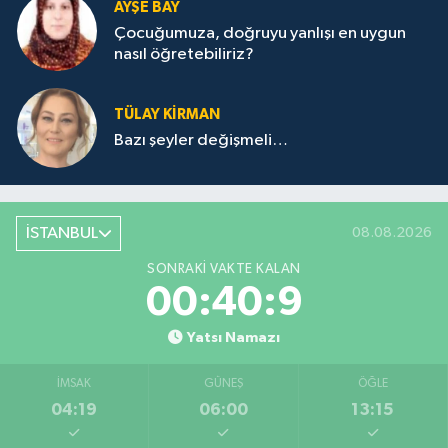
AYŞE BAY
Çocuğumuza, doğruyu yanlışı en uygun
nasıl öğretebiliriz?
TÜLAY KİRMAN
Bazı şeyler değişmeli…
İSTANBUL
08.08.2026
SONRAKI VAKTE KALAN
00:40:9
Yatsı Namazı
İMSAK
GÜNEŞ
ÖĞLE
04:19
06:00
13:15