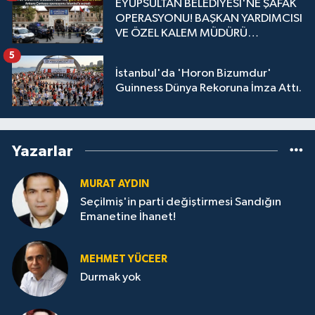
EYÜPSULTAN BELEDİYESİ'NE ŞAFAK
OPERASYONU! BAŞKAN YARDIMCISI
VE ÖZEL KALEM MÜDÜRÜ
GÖZALTINDA
5
İstanbul'da 'Horon Bizumdur'
Guinness Dünya Rekoruna İmza Attı.
Yazarlar
MURAT AYDIN
Seçilmiş'in parti değiştirmesi Sandığın
Emanetine İhanet!
MEHMET YÜCEER
Durmak yok