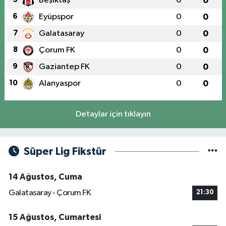
Beşiktaş
0
0
6
Eyüpspor
0
0
7
Galatasaray
0
0
8
Çorum FK
0
0
9
Gaziantep FK
0
0
10
Alanyaspor
0
0
Detaylar için tıklayın
Süper Lig Fikstür
14 Ağustos, Cuma
Galatasaray - Çorum FK
21:30
15 Ağustos, Cumartesi