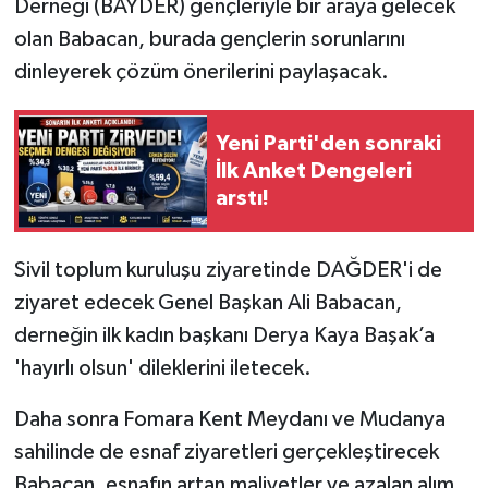
Derneği (BAYDER) gençleriyle bir araya gelecek
olan Babacan, burada gençlerin sorunlarını
dinleyerek çözüm önerilerini paylaşacak.
Yeni Parti'den sonraki
İlk Anket Dengeleri
arstı!
Sivil toplum kuruluşu ziyaretinde DAĞDER'i de
ziyaret edecek Genel Başkan Ali Babacan,
derneğin ilk kadın başkanı Derya Kaya Başak’a
'hayırlı olsun' dileklerini iletecek.
Daha sonra Fomara Kent Meydanı ve Mudanya
sahilinde de esnaf ziyaretleri gerçekleştirecek
Babacan, esnafın artan maliyetler ve azalan alım