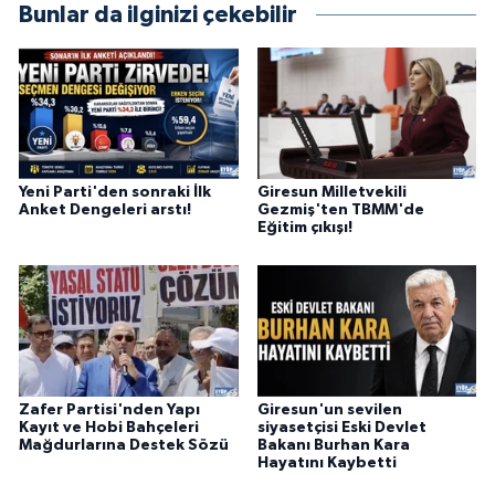
Bunlar da ilginizi çekebilir
Yeni Parti'den sonraki İlk
Giresun Milletvekili
Anket Dengeleri arstı!
Gezmiş'ten TBMM'de
Eğitim çıkışı!
Zafer Partisi'nden Yapı
Giresun'un sevilen
Kayıt ve Hobi Bahçeleri
siyasetçisi Eski Devlet
Mağdurlarına Destek Sözü
Bakanı Burhan Kara
Hayatını Kaybetti