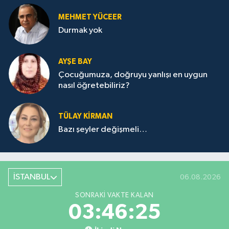
MEHMET YÜCEER
Durmak yok
AYŞE BAY
Çocuğumuza, doğruyu yanlışı en uygun
nasıl öğretebiliriz?
TÜLAY KİRMAN
Bazı şeyler değişmeli…
İSTANBUL
06.08.2026
SONRAKI VAKTE KALAN
03:46:25