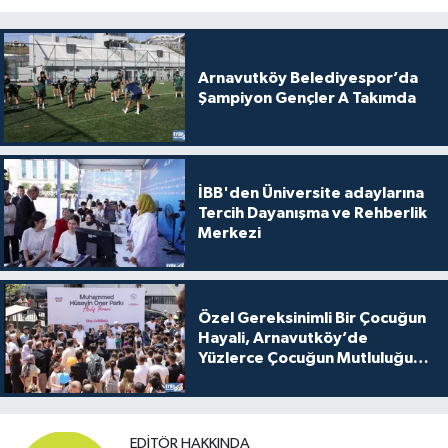
Arnavutköy Belediyespor’da
Şampiyon Gençler A Takımda
İBB'den Üniversite adaylarına
Tercih Dayanışma ve Rehberlik
Merkezi
Özel Gereksinimli Bir Çocuğun
Hayali, Arnavutköy’de
Yüzlerce Çocuğun Mutluluğu
Oldu
EDITÖR HAKKINDA