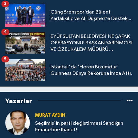
3
Güngörenspor’dan Bülent
Parlakkılıç ve Ali Düşmez’e Destek...
4
EYÜPSULTAN BELEDİYESİ'NE ŞAFAK
OPERASYONU! BAŞKAN YARDIMCISI
VE ÖZEL KALEM MÜDÜRÜ
GÖZALTINDA
5
İstanbul'da 'Horon Bizumdur'
Guinness Dünya Rekoruna İmza Attı.
Yazarlar
MURAT AYDIN
Seçilmiş'in parti değiştirmesi Sandığın
Emanetine İhanet!