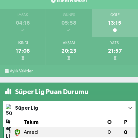
İkindi Namazı
İMSAK
GÜNEŞ
ÖĞLE
04:16
05:58
13:15
İKINDI
AKŞAM
YATSI
17:08
20:23
21:57
Aylık Vakitler
Süper Lig Puan Durumu
Süper Lig
#
Takım
O
P
1
Amed
0
0