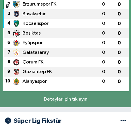
2
Erzurumspor FK
0
0
3
Başakşehir
0
0
4
Kocaelispor
0
0
5
Beşiktaş
0
0
6
Eyüpspor
0
0
7
Galatasaray
0
0
8
Çorum FK
0
0
9
Gaziantep FK
0
0
10
Alanyaspor
0
0
Detaylar için tıklayın
Süper Lig Fikstür