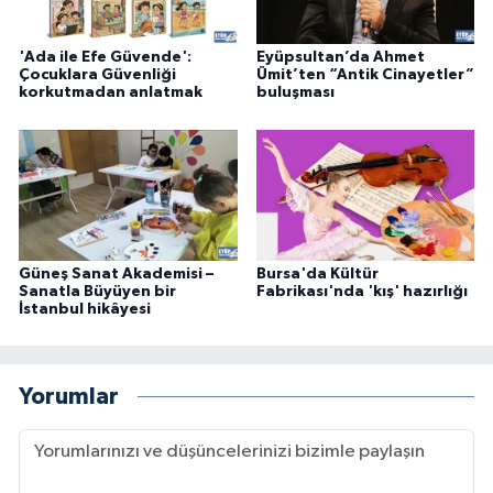
'Ada ile Efe Güvende':
Eyüpsultan’da Ahmet
Çocuklara Güvenliği
Ümit’ten “Antik Cinayetler”
korkutmadan anlatmak
buluşması
Güneş Sanat Akademisi –
Bursa'da Kültür
Sanatla Büyüyen bir
Fabrikası'nda 'kış' hazırlığı
İstanbul hikâyesi
Yorumlar