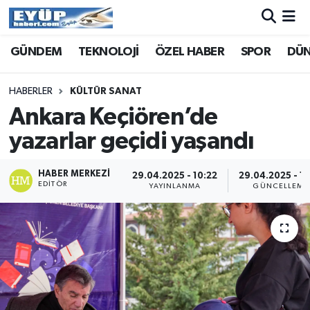
GÜNDEM
TEKNOLOJİ
ÖZEL HABER
SPOR
DÜ
HABERLER
KÜLTÜR SANAT
Ankara Keçiören’de
yazarlar geçidi yaşandı
HABER MERKEZI
29.04.2025 - 10:22
29.04.2025 - 10
EDITÖR
YAYINLANMA
GÜNCELLEME