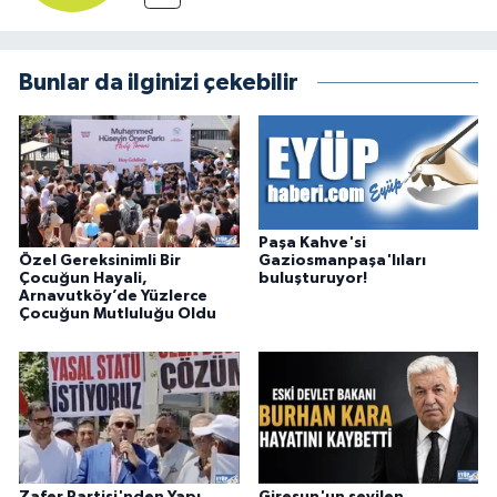
Bunlar da ilginizi çekebilir
Paşa Kahve'si
Özel Gereksinimli Bir
Gaziosmanpaşa'lıları
Çocuğun Hayali,
buluşturuyor!
Arnavutköy’de Yüzlerce
Çocuğun Mutluluğu Oldu
Zafer Partisi'nden Yapı
Giresun'un sevilen