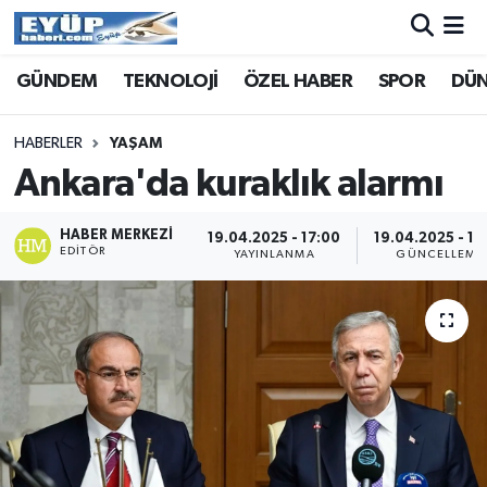
GÜNDEM
TEKNOLOJİ
ÖZEL HABER
SPOR
DÜ
HABERLER
YAŞAM
Ankara'da kuraklık alarmı
HABER MERKEZI
19.04.2025 - 17:00
19.04.2025 - 17
EDITÖR
YAYINLANMA
GÜNCELLEME