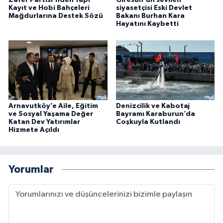
Kayıt ve Hobi Bahçeleri
siyasetçisi Eski Devlet
Mağdurlarına Destek Sözü
Bakanı Burhan Kara
Hayatını Kaybetti
Arnavutköy’e Aile, Eğitim
Denizcilik ve Kabotaj
ve Sosyal Yaşama Değer
Bayramı Karaburun’da
Katan Dev Yatırımlar
Coşkuyla Kutlandı
Hizmete Açıldı
Yorumlar