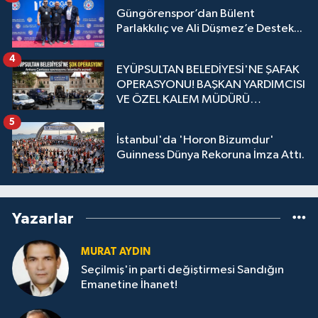
Güngörenspor’dan Bülent
Parlakkılıç ve Ali Düşmez’e Destek...
4
EYÜPSULTAN BELEDİYESİ'NE ŞAFAK
OPERASYONU! BAŞKAN YARDIMCISI
VE ÖZEL KALEM MÜDÜRÜ
GÖZALTINDA
5
İstanbul'da 'Horon Bizumdur'
Guinness Dünya Rekoruna İmza Attı.
Yazarlar
MURAT AYDIN
Seçilmiş'in parti değiştirmesi Sandığın
Emanetine İhanet!