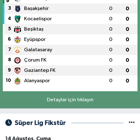
3
Başakşehir
0
0
4
Kocaelispor
0
0
5
Beşiktaş
0
0
6
Eyüpspor
0
0
7
Galatasaray
0
0
8
Çorum FK
0
0
9
Gaziantep FK
0
0
10
Alanyaspor
0
0
Detaylar için tıklayın
Süper Lig Fikstür
14 Ağustos, Cuma