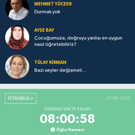
MEHMET YÜCEER
Durmak yok
AYŞE BAY
Çocuğumuza, doğruyu yanlışı en uygun
nasıl öğretebiliriz?
TÜLAY KİRMAN
Bazı şeyler değişmeli…
İSTANBUL
07.08.2026
SONRAKI VAKTE KALAN
08:00:58
Öğle Namazı