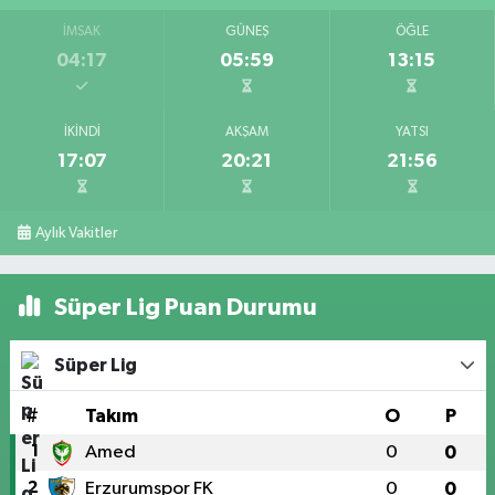
İMSAK
GÜNEŞ
ÖĞLE
04:17
05:59
13:15
İKINDI
AKŞAM
YATSI
17:07
20:21
21:56
Aylık Vakitler
Süper Lig Puan Durumu
Süper Lig
#
Takım
O
P
1
Amed
0
0
2
Erzurumspor FK
0
0