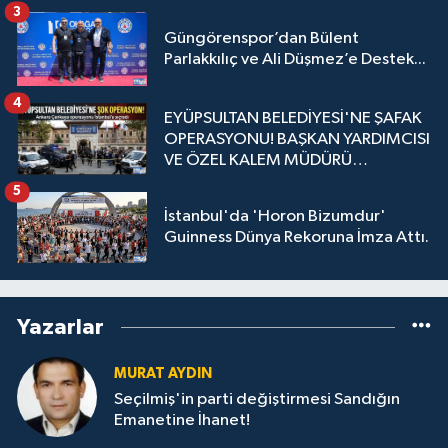
3
Güngörenspor’dan Bülent
Parlakkılıç ve Ali Düşmez’e Destek...
4
EYÜPSULTAN BELEDİYESİ'NE ŞAFAK
OPERASYONU! BAŞKAN YARDIMCISI
VE ÖZEL KALEM MÜDÜRÜ
GÖZALTINDA
5
İstanbul'da 'Horon Bizumdur'
Guinness Dünya Rekoruna İmza Attı.
Yazarlar
MURAT AYDIN
Seçilmiş'in parti değiştirmesi Sandığın
Emanetine İhanet!