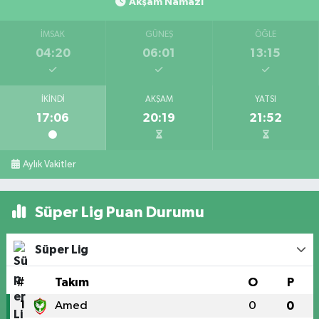
Akşam Namazı
İMSAK
GÜNEŞ
ÖĞLE
04:20
06:01
13:15
İKINDI
AKŞAM
YATSI
17:06
20:19
21:52
Aylık Vakitler
Süper Lig Puan Durumu
Süper Lig
#
Takım
O
P
1
Amed
0
0