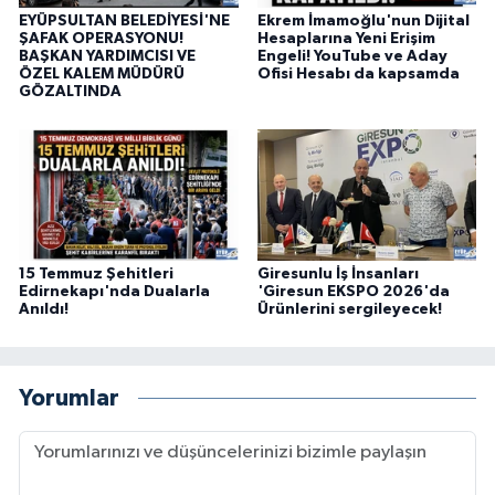
EYÜPSULTAN BELEDİYESİ'NE
Ekrem İmamoğlu'nun Dijital
ŞAFAK OPERASYONU!
Hesaplarına Yeni Erişim
BAŞKAN YARDIMCISI VE
Engeli! YouTube ve Aday
ÖZEL KALEM MÜDÜRÜ
Ofisi Hesabı da kapsamda
GÖZALTINDA
15 Temmuz Şehitleri
Giresunlu İş İnsanları
Edirnekapı'nda Dualarla
'Giresun EKSPO 2026'da
Anıldı!
Ürünlerini sergileyecek!
Yorumlar