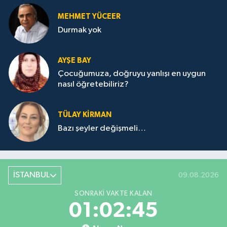
MEHMET YÜCEER
Durmak yok
AYŞE BAY
Çocuğumuza, doğruyu yanlışı en uygun
nasıl öğretebiliriz?
TÜLAY KİRMAN
Bazı şeyler değişmeli…
İSTANBUL
09.08.2026
SONRAKI VAKTE KALAN
01:02:45