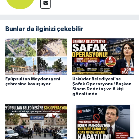
Bunlar da ilginizi çekebilir
Eyüpsultan Meydanı yeni
Üsküdar Belediyesi’ne
çehresine kavuşuyor
Şafak Operasyonu! Başkan
Sinem Dedetaş ve 6 kişi
gözaltında