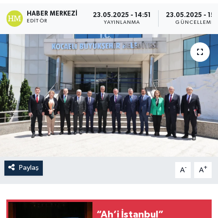
HABER MERKEZI
23.05.2025 - 14:51
23.05.2025 - 15:
EDITÖR
YAYINLANMA
GÜNCELLEME
Paylaş
-
+
A
A
“Ah’i İstanbul”