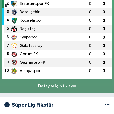
2
Erzurumspor FK
0
0
3
Başakşehir
0
0
4
Kocaelispor
0
0
5
Beşiktaş
0
0
6
Eyüpspor
0
0
7
Galatasaray
0
0
8
Çorum FK
0
0
9
Gaziantep FK
0
0
10
Alanyaspor
0
0
Detaylar için tıklayın
Süper Lig Fikstür