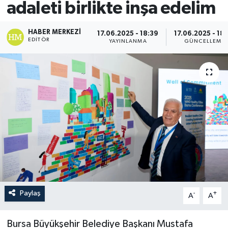
adaleti birlikte inşa edelim
HABER MERKEZI
17.06.2025 - 18:39
17.06.2025 - 18
EDITÖR
YAYINLANMA
GÜNCELLEME
Paylaş
-
+
A
A
Bursa Büyükşehir Belediye Başkanı Mustafa