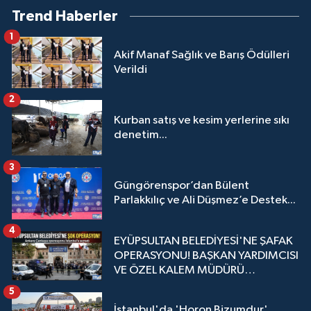
Trend Haberler
1
Akif Manaf Sağlık ve Barış Ödülleri
Verildi
2
Kurban satış ve kesim yerlerine sıkı
denetim...
3
Güngörenspor’dan Bülent
Parlakkılıç ve Ali Düşmez’e Destek...
4
EYÜPSULTAN BELEDİYESİ'NE ŞAFAK
OPERASYONU! BAŞKAN YARDIMCISI
VE ÖZEL KALEM MÜDÜRÜ
GÖZALTINDA
5
İstanbul'da 'Horon Bizumdur'