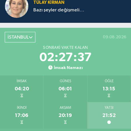
TÜLAY KİRMAN
Bazı şeyler değişmeli…
İSTANBUL
09.08.2026
SONRAKI VAKTE KALAN
02:27:37
İmsak Namazı
İMSAK
GÜNEŞ
ÖĞLE
04:20
06:01
13:15
İKINDI
AKŞAM
YATSI
17:06
20:19
21:52