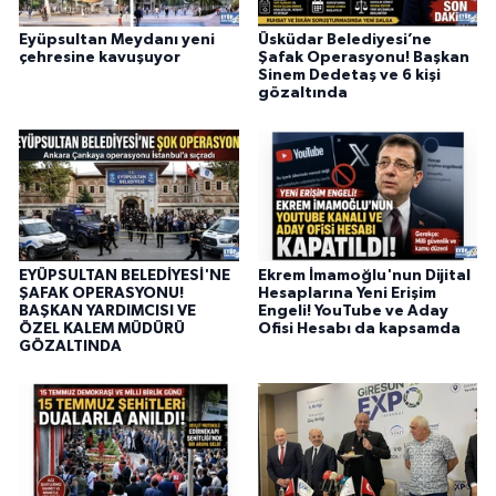
Eyüpsultan Meydanı yeni
Üsküdar Belediyesi’ne
çehresine kavuşuyor
Şafak Operasyonu! Başkan
Sinem Dedetaş ve 6 kişi
gözaltında
EYÜPSULTAN BELEDİYESİ'NE
Ekrem İmamoğlu'nun Dijital
ŞAFAK OPERASYONU!
Hesaplarına Yeni Erişim
BAŞKAN YARDIMCISI VE
Engeli! YouTube ve Aday
ÖZEL KALEM MÜDÜRÜ
Ofisi Hesabı da kapsamda
GÖZALTINDA