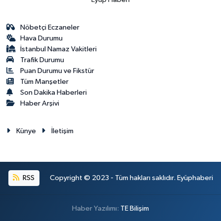
Nöbetçi Eczaneler
Hava Durumu
İstanbul Namaz Vakitleri
Trafik Durumu
Puan Durumu ve Fikstür
Tüm Manşetler
Son Dakika Haberleri
Haber Arşivi
Künye
İletişim
RSS
Copyright © 2023 - Tüm hakları saklıdır. Eyüphaberi
Haber Yazılımı:
TE Bilişim