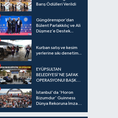
Barış Ödülleri Verildi
Güngörenspor’dan
Bülent Parlakkılıç ve Ali
Düşmez’e Destek...
Kurban satış ve kesim
yerlerine sıkı denetim...
EYÜPSULTAN
BELEDİYESİ'NE ŞAFAK
OPERASYONU! BAŞKAN
YARDIMCISI VE ÖZEL
KALEM MÜDÜRÜ
İstanbul'da 'Horon
GÖZALTINDA
Bizumdur' Guinness
Dünya Rekoruna İmza
Attı.