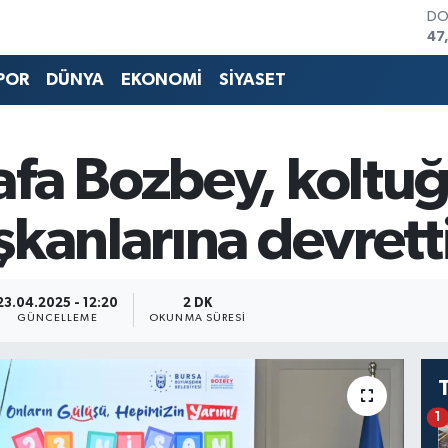
DO
47
EU
55
POR
DÜNYA
EKONOMİ
SİYASET
ST
64
GR
66
fa Bozbey, koltu
Bİ
13
BI
kanlarına devrett
64
23.04.2025 - 12:20
2 DK
GÜNCELLEME
OKUNMA SÜRESI
1