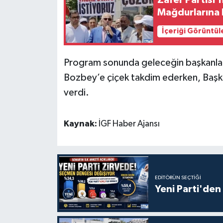
Mağdurlarına
İçeriği Görüntül
Program sonunda geleceğin başkanlar
Bozbey’e çiçek takdim ederken, Başka
verdi.
Kaynak:
İGF Haber Ajansı
EDITÖRÜN SEÇTIĞI
Yeni Parti'den 