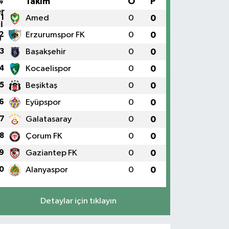
#
Takım
O
P
1
Amed
0
0
2
Erzurumspor FK
0
0
3
Başakşehir
0
0
4
Kocaelispor
0
0
5
Beşiktaş
0
0
6
Eyüpspor
0
0
7
Galatasaray
0
0
8
Çorum FK
0
0
9
Gaziantep FK
0
0
0
Alanyaspor
0
0
Detaylar için tıklayın