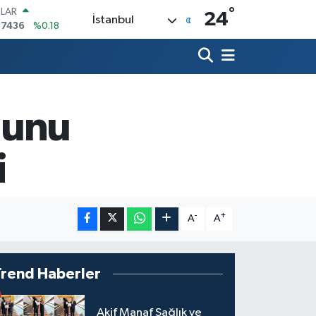
°
LAR
24
İstanbul
,7436
%0.18
RO
,2510
%0.32
ERLİN
,4811
%0.38
AM ALTIN
60.55
%0.03
ğunu
ST100
.779
%-14
TCOIN
i
.960,21
%0.87
-
+
A
A
Trend Haberler
Akif Manaf Sağlık ve