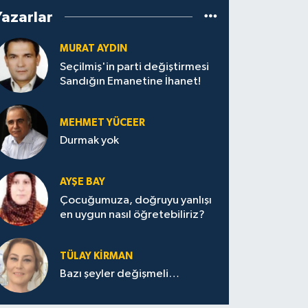
Yazarlar
MURAT AYDIN
Seçilmiş'in parti değiştirmesi
Sandığın Emanetine İhanet!
MEHMET YÜCEER
Durmak yok
AYŞE BAY
Çocuğumuza, doğruyu yanlışı
en uygun nasıl öğretebiliriz?
TÜLAY KİRMAN
Bazı şeyler değişmeli…