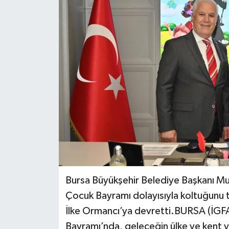
Bursa Büyükşehir Belediye Başkanı Mu
Çocuk Bayramı dolayısıyla koltuğunu te
İlke Ormancı’ya devretti.BURSA (İGFA
Bayramı’nda, geleceğin ülke ve kent yön