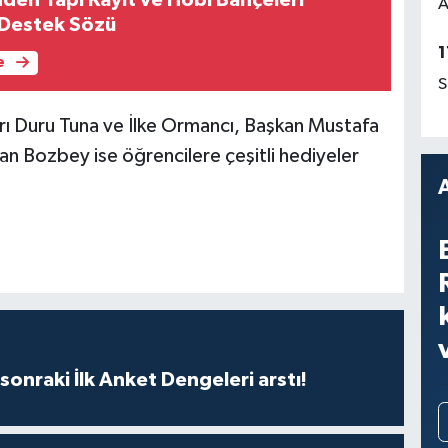
A
 Destek Sözü
1
e
S
ı Duru Tuna ve İlke Ormancı, Başkan Mustafa
n Bozbey ise öğrencilere çeşitli hediyeler
sonraki İlk Anket Dengeleri arstı!