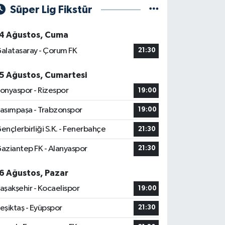
Süper Lig Fikstür
4 Ağustos, Cuma
alatasaray - Çorum FK
21:30
5 Ağustos, Cumartesi
onyaspor - Rizespor
19:00
asımpaşa - Trabzonspor
19:00
ençlerbirliği S.K. - Fenerbahçe
21:30
aziantep FK - Alanyaspor
21:30
6 Ağustos, Pazar
aşakşehir - Kocaelispor
19:00
eşiktaş - Eyüpspor
21:30