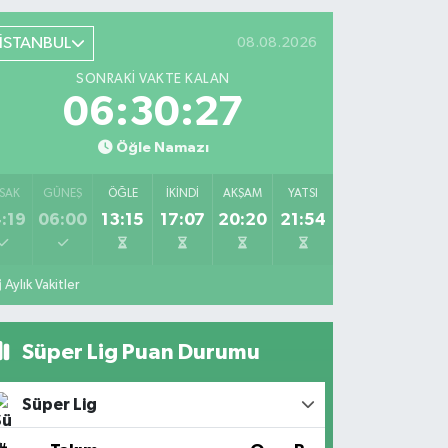
İSTANBUL
08.08.2026
SONRAKI VAKTE KALAN
06:30:27
Öğle Namazı
SAK
GÜNEŞ
ÖĞLE
İKINDI
AKŞAM
YATSI
:19
06:00
13:15
17:07
20:20
21:54
Aylık Vakitler
Süper Lig Puan Durumu
Süper Lig