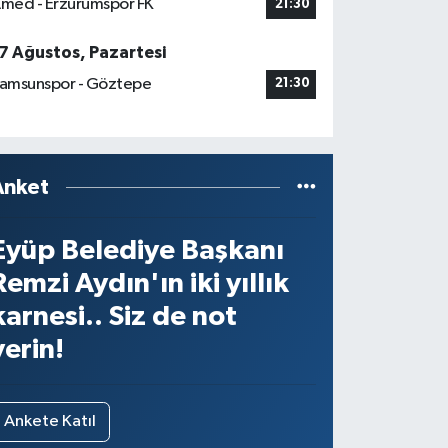
med - Erzurumspor FK
21:30
7 Ağustos, Pazartesi
amsunspor - Göztepe
21:30
Anket
Eyüp Belediye Başkanı
Remzi Aydın'ın iki yıllık
karnesi.. Siz de not
verin!
Ankete Katıl