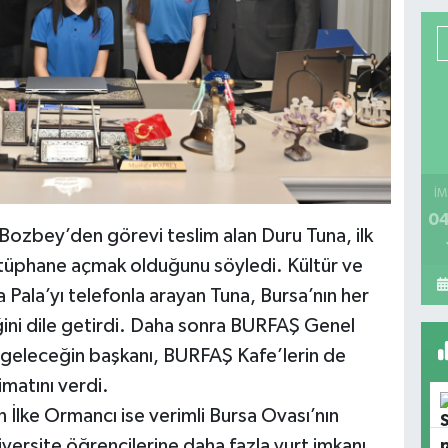
İM
04
Bozbey’den görevi teslim alan Duru Tuna, ilk
tüphane açmak olduğunu söyledi. Kültür ve
 Pala’yı telefonla arayan Tuna, Bursa’nın her
ini dile getirdi. Daha sonra BURFAŞ Genel
 geleceğin başkanı, BURFAŞ Kafe’lerin de
imatını verdi.
 İlke Ormancı ise verimli Bursa Ovası’nın
niversite öğrencilerine daha fazla yurt imkanı