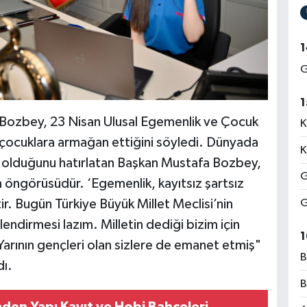
1
G
1
 Bozbey, 23 Nisan Ulusal Egemenlik ve Çocuk
K
çocuklara armağan ettiğini söyledi. Dünyada
K
 olduğunu hatırlatan Başkan Mustafa Bozbey,
G
öngörüsüdür. ‘Egemenlik, kayıtsız şartsız
G
ir. Bugün Türkiye Büyük Millet Meclisi’nin
nlendirmesi lazım. Milletin dediği bizim için
1
Yarının gençleri olan sizlere de emanet etmiş"
B
dı.
B
nden Yapı Kayıt ve Hobi Bahçeleri