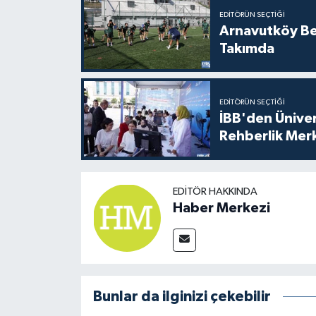
EDITÖRÜN SEÇTIĞI
Arnavutköy Be
Takımda
EDITÖRÜN SEÇTIĞI
İBB'den Üniver
Rehberlik Mer
EDITÖR HAKKINDA
Haber Merkezi
Bunlar da ilginizi çekebilir