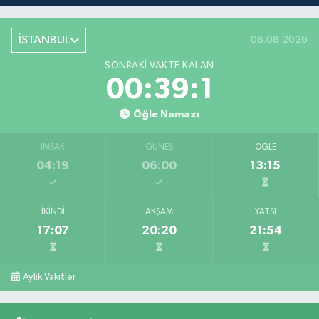
İSTANBUL
08.08.2026
SONRAKI VAKTE KALAN
00:39:1
Öğle Namazı
İMSAK
GÜNEŞ
ÖĞLE
04:19
06:00
13:15
İKINDI
AKŞAM
YATSI
17:07
20:20
21:54
Aylık Vakitler