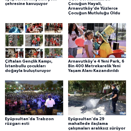
çehresine kavuşuyor
Çocuğun Hayali,
Arnavutköy’de Yüzlerce
Çocuğun Mutluluğu Oldu
Çiftalan Gençlik Kampı,
Arnavutköy’e 4 Yeni Park, 6
İstanbullu çocukları
Bin 400 Metrekarelik Yeni
doğayla buluşturuyor
Yaşam Alanı Kazandırıldı
Eyüpsultan’da Trabzon
Eyüpsultan’da 29
rüzgarı esti
mahallede ilaçlama
çalışmaları aralıksız sürüyor