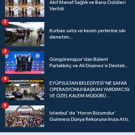
Akif Manaf Sağlık ve Barış Ödülleri
Verildi
2
Kurban satış ve kesim yerlerine sıkı
denetim...
3
Güngörenspor’dan Bülent
Parlakkılıç ve Ali Düşmez’e Destek...
4
EYÜPSULTAN BELEDİYESİ'NE ŞAFAK
OPERASYONU! BAŞKAN YARDIMCISI
VE ÖZEL KALEM MÜDÜRÜ
GÖZALTINDA
5
İstanbul'da 'Horon Bizumdur'
Guinness Dünya Rekoruna İmza Attı.