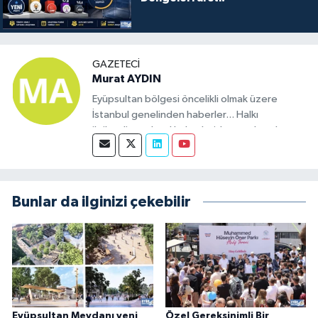
GAZETECI
Murat AYDIN
Eyüpsultan bölgesi öncelikli olmak üzere
İstanbul genelinden haberler... Halkı
ilgilendiren ulusal haberleride yayınlamak
üzere kurulmuş bir sitedir. Eyüp bölgesinde
haber olacak tüm konularda bizimle iletişime
geçebilirsiniz.
Bunlar da ilginizi çekebilir
Eyüpsultan Meydanı yeni
Özel Gereksinimli Bir