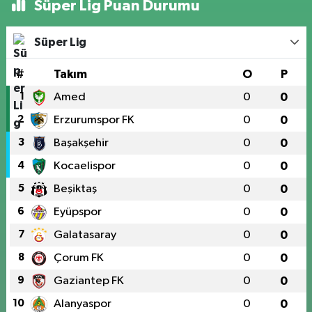
Süper Lig Puan Durumu
Süper Lig
#
Takım
O
P
1
Amed
0
0
2
Erzurumspor FK
0
0
3
Başakşehir
0
0
4
Kocaelispor
0
0
5
Beşiktaş
0
0
6
Eyüpspor
0
0
7
Galatasaray
0
0
8
Çorum FK
0
0
9
Gaziantep FK
0
0
10
Alanyaspor
0
0