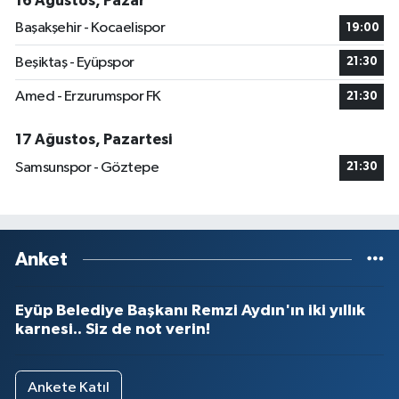
16 Ağustos, Pazar
Başakşehir - Kocaelispor
19:00
Beşiktaş - Eyüpspor
21:30
Amed - Erzurumspor FK
21:30
17 Ağustos, Pazartesi
Samsunspor - Göztepe
21:30
Anket
Eyüp Belediye Başkanı Remzi Aydın'ın iki yıllık
karnesi.. Siz de not verin!
Ankete Katıl