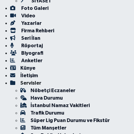
SİYASET
Foto Galeri
Video
Yazarlar
Firma Rehberi
Seri İlan
Röportaj
Biyografi
Anketler
Künye
İletişim
Servisler
Nöbetçi Eczaneler
Hava Durumu
İstanbul Namaz Vakitleri
Trafik Durumu
Süper Lig Puan Durumu ve Fikstür
Tüm Manşetler