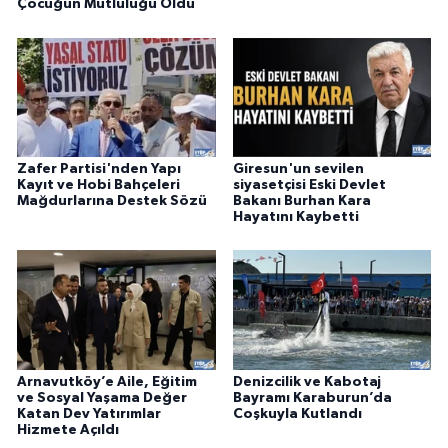
Çocuğun Mutluluğu Oldu
Zafer Partisi'nden Yapı
Giresun'un sevilen
Kayıt ve Hobi Bahçeleri
siyasetçisi Eski Devlet
Mağdurlarına Destek Sözü
Bakanı Burhan Kara
Hayatını Kaybetti
Arnavutköy’e Aile, Eğitim
Denizcilik ve Kabotaj
ve Sosyal Yaşama Değer
Bayramı Karaburun’da
Katan Dev Yatırımlar
Coşkuyla Kutlandı
Hizmete Açıldı