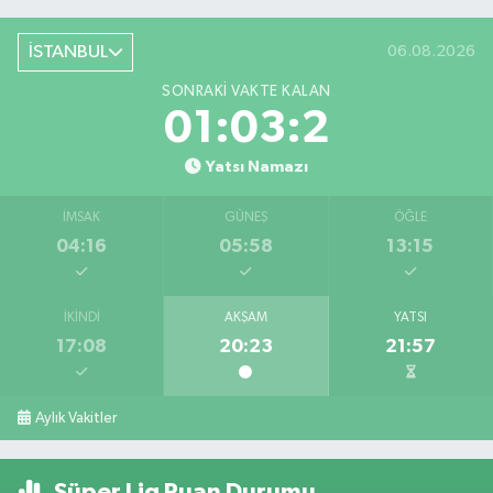
İSTANBUL
06.08.2026
SONRAKI VAKTE KALAN
01:03:2
Yatsı Namazı
İMSAK
GÜNEŞ
ÖĞLE
04:16
05:58
13:15
İKINDI
AKŞAM
YATSI
17:08
20:23
21:57
Aylık Vakitler
Süper Lig Puan Durumu