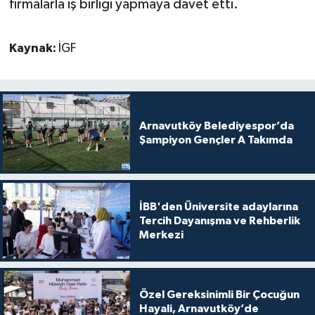
firmalarla iş birliği yapmaya davet etti.
Kaynak:
İGF
Arnavutköy Belediyespor’da
Şampiyon Gençler A Takımda
İBB'den Üniversite adaylarına
Tercih Dayanışma ve Rehberlik
Merkezi
Özel Gereksinimli Bir Çocuğun
Hayali, Arnavutköy’de