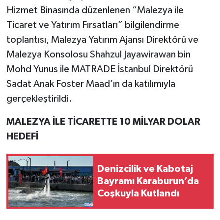
Hizmet Binasında düzenlenen “Malezya ile
Ticaret ve Yatırım Fırsatları” bilgilendirme
toplantısı, Malezya Yatırım Ajansı Direktörü ve
Malezya Konsolosu Shahzul Jayawirawan bin
Mohd Yunus ile MATRADE İstanbul Direktörü
Sadat Anak Foster Maad’ın da katılımıyla
gerçekleştirildi.
MALEZYA İLE TİCARETTE 10 MİLYAR DOLAR
HEDEFİ
Denizcilik ve Kabotaj
Bayramı Karaburun’da
Coşkuyla Kutlandı