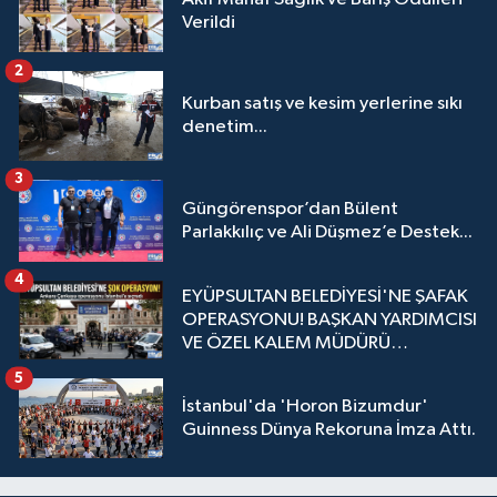
Verildi
2
Kurban satış ve kesim yerlerine sıkı
denetim...
3
Güngörenspor’dan Bülent
Parlakkılıç ve Ali Düşmez’e Destek...
4
EYÜPSULTAN BELEDİYESİ'NE ŞAFAK
OPERASYONU! BAŞKAN YARDIMCISI
VE ÖZEL KALEM MÜDÜRÜ
GÖZALTINDA
5
İstanbul'da 'Horon Bizumdur'
Guinness Dünya Rekoruna İmza Attı.