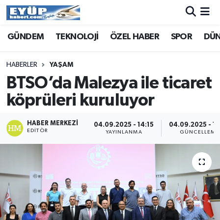
GÜNDEM
TEKNOLOJİ
ÖZEL HABER
SPOR
DÜ
HABERLER
YAŞAM
BTSO’da Malezya ile ticaret
köprüleri kuruluyor
HABER MERKEZI
04.09.2025 - 14:15
04.09.2025 - 14
EDITÖR
YAYINLANMA
GÜNCELLEME