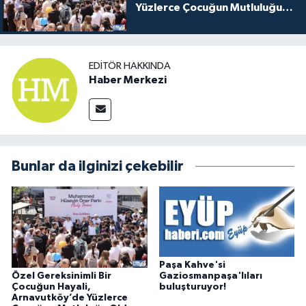
Yüzlerce Çocuğun Mutluluğu
Oldu
EDITÖR HAKKINDA
Haber Merkezi
Bunlar da ilginizi çekebilir
Paşa Kahve'si
Özel Gereksinimli Bir
Gaziosmanpaşa'lıları
Çocuğun Hayali,
buluşturuyor!
Arnavutköy’de Yüzlerce