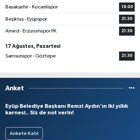
Başakşehir - Kocaelispor
19:00
Beşiktaş - Eyüpspor
21:30
Amed - Erzurumspor FK
21:30
17 Ağustos, Pazartesi
Samsunspor - Göztepe
21:30
Anket
Eyüp Belediye Başkanı Remzi Aydın'ın iki yıllık
karnesi.. Siz de not verin!
Ankete Katıl