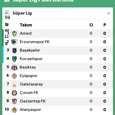
Süper Lig
#
Takım
O
P
1
Amed
0
0
2
Erzurumspor FK
0
0
3
Başakşehir
0
0
4
Kocaelispor
0
0
5
Beşiktaş
0
0
6
Eyüpspor
0
0
7
Galatasaray
0
0
8
Çorum FK
0
0
9
Gaziantep FK
0
0
10
Alanyaspor
0
0