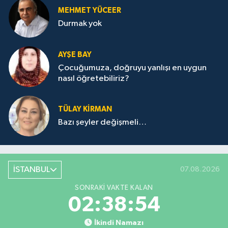
MEHMET YÜCEER
Durmak yok
AYŞE BAY
Çocuğumuza, doğruyu yanlışı en uygun
nasıl öğretebiliriz?
TÜLAY KİRMAN
Bazı şeyler değişmeli…
İSTANBUL
07.08.2026
SONRAKI VAKTE KALAN
02:38:54
İkindi Namazı