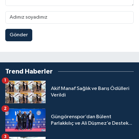
Gönder
Trend Haberler
1
Akif Manaf Sağlık ve Barış Ödülleri
Verildi
2
Güngörenspor’dan Bülent
Parlakkılıç ve Ali Düşmez’e Destek...
3