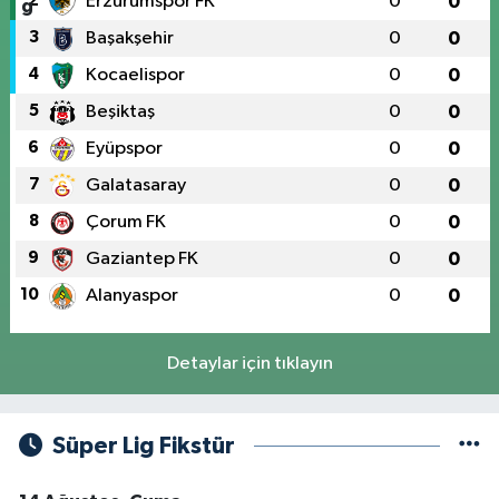
2
Erzurumspor FK
0
0
3
Başakşehir
0
0
4
Kocaelispor
0
0
5
Beşiktaş
0
0
6
Eyüpspor
0
0
7
Galatasaray
0
0
8
Çorum FK
0
0
9
Gaziantep FK
0
0
10
Alanyaspor
0
0
Detaylar için tıklayın
Süper Lig Fikstür