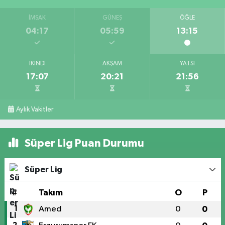
İMSAK
GÜNEŞ
ÖĞLE
04:17
05:59
13:15
İKINDI
AKŞAM
YATSI
17:07
20:21
21:56
Aylık Vakitler
Süper Lig Puan Durumu
Süper Lig
#
Takım
O
P
1
Amed
0
0