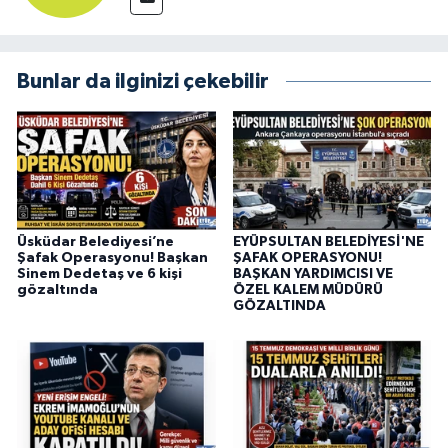
Bunlar da ilginizi çekebilir
Üsküdar Belediyesi’ne
EYÜPSULTAN BELEDİYESİ'NE
Şafak Operasyonu! Başkan
ŞAFAK OPERASYONU!
Sinem Dedetaş ve 6 kişi
BAŞKAN YARDIMCISI VE
gözaltında
ÖZEL KALEM MÜDÜRÜ
GÖZALTINDA