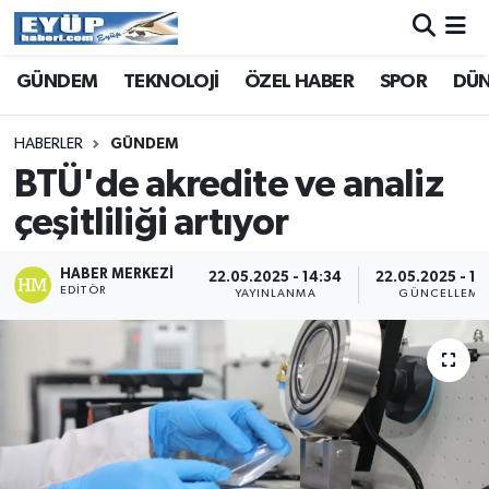
GÜNDEM
TEKNOLOJİ
ÖZEL HABER
SPOR
DÜ
HABERLER
GÜNDEM
BTÜ'de akredite ve analiz
çeşitliliği artıyor
HABER MERKEZI
22.05.2025 - 14:34
22.05.2025 - 14
EDITÖR
YAYINLANMA
GÜNCELLEME