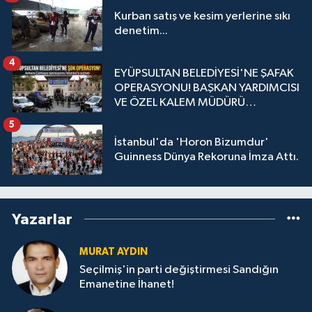
Kurban satış ve kesim yerlerine sıkı
denetim...
4
EYÜPSULTAN BELEDİYESİ'NE ŞAFAK
OPERASYONU! BAŞKAN YARDIMCISI
VE ÖZEL KALEM MÜDÜRÜ
GÖZALTINDA
5
İstanbul'da 'Horon Bizumdur'
Guinness Dünya Rekoruna İmza Attı.
Yazarlar
MURAT AYDIN
Seçilmiş'in parti değiştirmesi Sandığın
Emanetine İhanet!