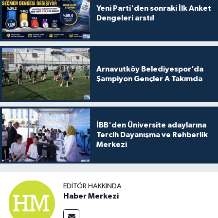
Yeni Parti'den sonraki İlk Anket
Dengeleri arstı!
Arnavutköy Belediyespor’da
Şampiyon Gençler A Takımda
İBB'den Üniversite adaylarına
Tercih Dayanışma ve Rehberlik
Merkezi
EDITÖR HAKKINDA
Haber Merkezi