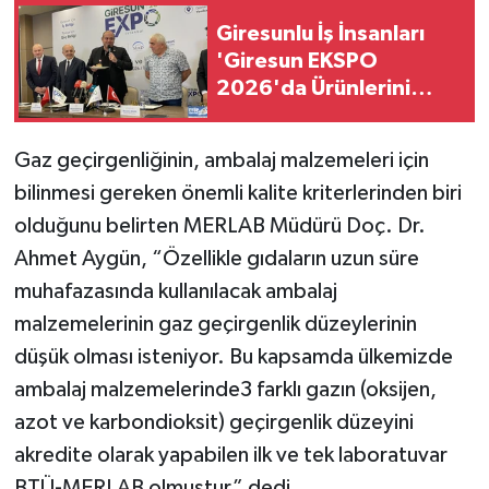
Giresunlu İş İnsanları
'Giresun EKSPO
2026'da Ürünlerini
sergileyecek!
Gaz geçirgenliğinin, ambalaj malzemeleri için
bilinmesi gereken önemli kalite kriterlerinden biri
olduğunu belirten MERLAB Müdürü Doç. Dr.
Ahmet Aygün, “Özellikle gıdaların uzun süre
muhafazasında kullanılacak ambalaj
malzemelerinin gaz geçirgenlik düzeylerinin
düşük olması isteniyor. Bu kapsamda ülkemizde
ambalaj malzemelerinde3 farklı gazın (oksijen,
azot ve karbondioksit) geçirgenlik düzeyini
akredite olarak yapabilen ilk ve tek laboratuvar
BTÜ-MERLAB olmuştur” dedi.