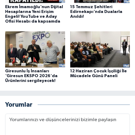
Ekrem İmamoğlu'nun Dijital
15 Temmuz Şehitleri
Hesaplarına Yeni Erişim
Edirnekapı'nda Dualarla
Engeli! YouTube ve Aday
Anıldı!
Ofisi Hesabı da kapsamda
Giresunlu İş İnsanları
12 Haziran Çocuk İşçiliği İle
'Giresun EKSPO 2026'da
Mücadele Günü Paneli
Ürünlerini sergileyecek!
Yorumlar