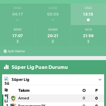
İMSAK
GÜNEŞ
ÖĞLE
04:17
05:59
13:15
İKINDI
AKŞAM
YATSI
17:07
20:21
21:56
Aylık Vakitler
Süper Lig Puan Durumu
Süper Lig
#
Takım
O
P
1
Amed
0
0
2