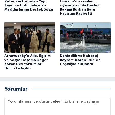
Zafer Partisi'nden Yapı
Giresun'un sevilen
Kayıt ve Hobi Bahçeleri
siyasetçisi Eski Devlet
Mağdurlarına Destek Sözü
Bakanı Burhan Kara
Hayatını Kaybetti
Arnavutköy’e Aile, Eğitim
Denizcilik ve Kabotaj
ve Sosyal Yaşama Değer
Bayramı Karaburun’da
Katan Dev Yatırımlar
Coşkuyla Kutlandı
Hizmete Açıldı
Yorumlar