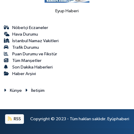
Eyup Haberi
Nöbetçi Eczaneler
Hava Durumu
İstanbul Namaz Vakitleri
Trafik Durumu
Puan Durumu ve Fikstür
Tüm Manşetler
Son Dakika Haberleri
Haber Arşivi
Künye
İletişim
RSS
Copyright © 2023 - Tüm hakları saklıdır. Eyüphaberi