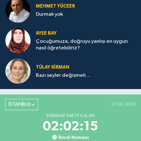
MEHMET YÜCEER
Durmak yok
AYŞE BAY
Çocuğumuza, doğruyu yanlışı en uygun
nasıl öğretebiliriz?
TÜLAY KİRMAN
Bazı şeyler değişmeli…
İSTANBUL
07.08.2026
SONRAKI VAKTE KALAN
02:02:15
İkindi Namazı