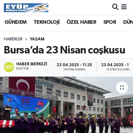
GÜNDEM
TEKNOLOJİ
ÖZEL HABER
SPOR
DÜ
HABERLER
YAŞAM
Bursa’da 23 Nisan coşkusu
HABER MERKEZI
23.04.2025 - 11:25
23.04.2025 - 11:
EDITÖR
YAYINLANMA
GÜNCELLEME