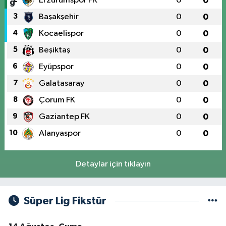
Erzurumspor FK
0
0
3
Başakşehir
0
0
4
Kocaelispor
0
0
5
Beşiktaş
0
0
6
Eyüpspor
0
0
7
Galatasaray
0
0
8
Çorum FK
0
0
9
Gaziantep FK
0
0
10
Alanyaspor
0
0
Detaylar için tıklayın
Süper Lig Fikstür