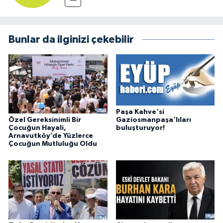
Bunlar da ilginizi çekebilir
Paşa Kahve'si
Özel Gereksinimli Bir
Gaziosmanpaşa'lıları
Çocuğun Hayali,
buluşturuyor!
Arnavutköy’de Yüzlerce
Çocuğun Mutluluğu Oldu