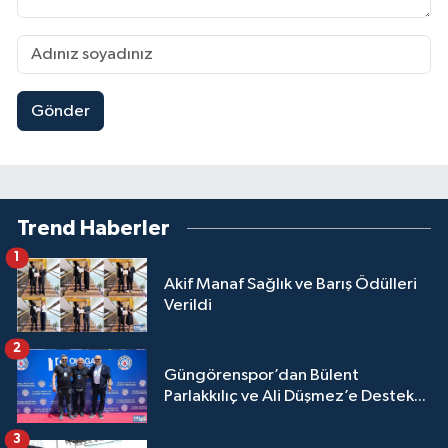
Gönder
Trend Haberler
1
Akif Manaf Sağlık ve Barış Ödülleri
Verildi
2
Güngörenspor’dan Bülent
Parlakkılıç ve Ali Düşmez’e Destek...
3