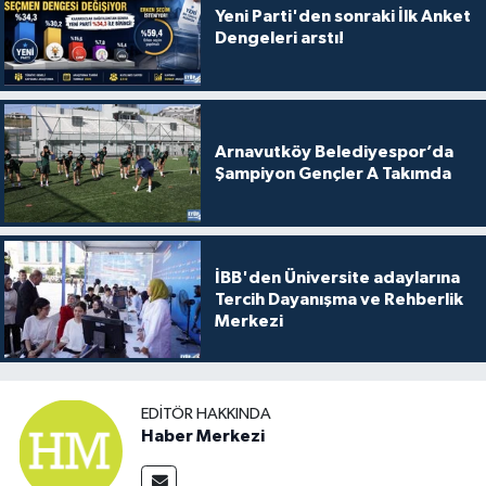
Yeni Parti'den sonraki İlk Anket
Dengeleri arstı!
Arnavutköy Belediyespor’da
Şampiyon Gençler A Takımda
İBB'den Üniversite adaylarına
Tercih Dayanışma ve Rehberlik
Merkezi
EDITÖR HAKKINDA
Haber Merkezi