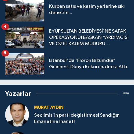
Kurban satış ve kesim yerlerine sıkı
denetim...
4
EYÜPSULTAN BELEDİYESİ'NE ŞAFAK
OPERASYONU! BAŞKAN YARDIMCISI
VE ÖZEL KALEM MÜDÜRÜ
GÖZALTINDA
5
İstanbul'da 'Horon Bizumdur'
Guinness Dünya Rekoruna İmza Attı.
Yazarlar
MURAT AYDIN
Seçilmiş'in parti değiştirmesi Sandığın
Emanetine İhanet!