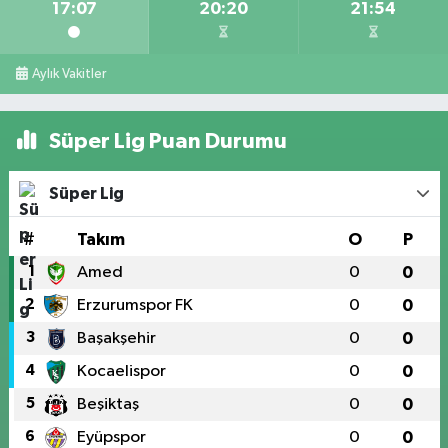
17:07
20:20
21:54
Aylık Vakitler
Süper Lig Puan Durumu
Süper Lig
#
Takım
O
P
1
Amed
0
0
2
Erzurumspor FK
0
0
3
Başakşehir
0
0
4
Kocaelispor
0
0
5
Beşiktaş
0
0
6
Eyüpspor
0
0