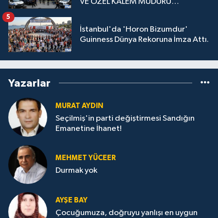
VE ÖZEL KALEM MÜDÜRÜ
GÖZALTINDA
5
İstanbul'da 'Horon Bizumdur'
Guinness Dünya Rekoruna İmza Attı.
Yazarlar
MURAT AYDIN
Seçilmiş'in parti değiştirmesi Sandığın
Emanetine İhanet!
MEHMET YÜCEER
Durmak yok
AYŞE BAY
Çocuğumuza, doğruyu yanlışı en uygun