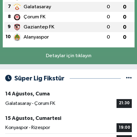
7
Galatasaray
0
0
8
Çorum FK
0
0
9
Gaziantep FK
0
0
10
Alanyaspor
0
0
Detaylar için tıklayın
Süper Lig Fikstür
14 Ağustos, Cuma
Galatasaray - Çorum FK
21:30
15 Ağustos, Cumartesi
Konyaspor - Rizespor
19:00