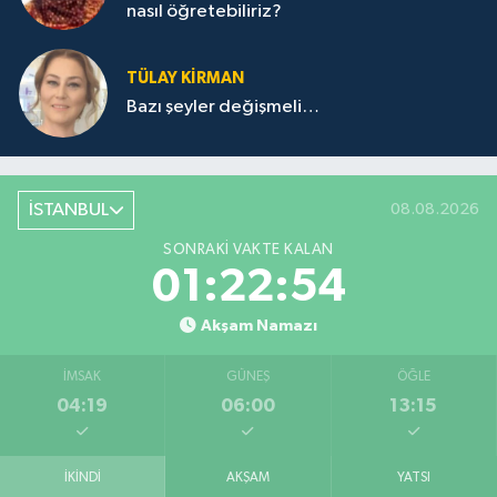
nasıl öğretebiliriz?
TÜLAY KİRMAN
Bazı şeyler değişmeli…
İSTANBUL
08.08.2026
SONRAKI VAKTE KALAN
01:22:54
Akşam Namazı
İMSAK
GÜNEŞ
ÖĞLE
04:19
06:00
13:15
İKINDI
AKŞAM
YATSI