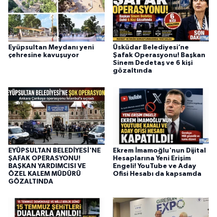
Eyüpsultan Meydanı yeni
Üsküdar Belediyesi’ne
çehresine kavuşuyor
Şafak Operasyonu! Başkan
Sinem Dedetaş ve 6 kişi
gözaltında
EYÜPSULTAN BELEDİYESİ'NE
Ekrem İmamoğlu'nun Dijital
ŞAFAK OPERASYONU!
Hesaplarına Yeni Erişim
BAŞKAN YARDIMCISI VE
Engeli! YouTube ve Aday
ÖZEL KALEM MÜDÜRÜ
Ofisi Hesabı da kapsamda
GÖZALTINDA