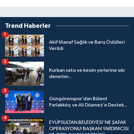
Trend Haberler
1
Akif Manaf Sağlık ve Barış Ödülleri
Verildi
2
Kurban satış ve kesim yerlerine sıkı
denetim...
3
Güngörenspor’dan Bülent
Parlakkılıç ve Ali Düşmez’e Destek...
4
EYÜPSULTAN BELEDİYESİ'NE ŞAFAK
OPERASYONU! BAŞKAN YARDIMCISI