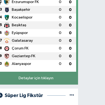
2
Erzurumspor FK
0
0
3
Başakşehir
0
0
4
Kocaelispor
0
0
5
Beşiktaş
0
0
6
Eyüpspor
0
0
7
Galatasaray
0
0
8
Çorum FK
0
0
9
Gaziantep FK
0
0
0
Alanyaspor
0
0
Detaylar için tıklayın
Süper Lig Fikstür