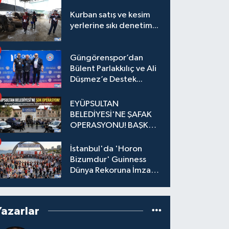
Kurban satış ve kesim
yerlerine sıkı denetim...
Güngörenspor’dan
Bülent Parlakkılıç ve Ali
Düşmez’e Destek...
EYÜPSULTAN
BELEDİYESİ'NE ŞAFAK
OPERASYONU! BAŞKAN
YARDIMCISI VE ÖZEL
KALEM MÜDÜRÜ
İstanbul'da 'Horon
GÖZALTINDA
Bizumdur' Guinness
Dünya Rekoruna İmza
Attı.
Yazarlar