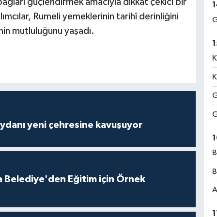
bağları güçlendirmek amacıyla dikkat çekici bir
1
mcılar, Rumeli yemeklerinin tarihî derinliğini
G
nin mutluluğunu yaşadı.
1
K
K
G
G
ydanı yeni çehresine kavuşuyor
1
B
B
 Belediye'den Eğitim için Örnek
A
1