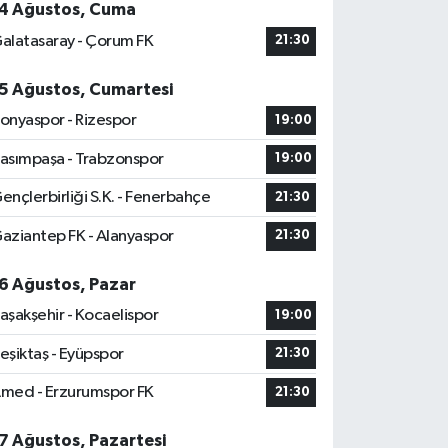
4 Ağustos, Cuma
alatasaray - Çorum FK
21:30
5 Ağustos, Cumartesi
onyaspor - Rizespor
19:00
asımpaşa - Trabzonspor
19:00
ençlerbirliği S.K. - Fenerbahçe
21:30
aziantep FK - Alanyaspor
21:30
6 Ağustos, Pazar
aşakşehir - Kocaelispor
19:00
eşiktaş - Eyüpspor
21:30
med - Erzurumspor FK
21:30
7 Ağustos, Pazartesi