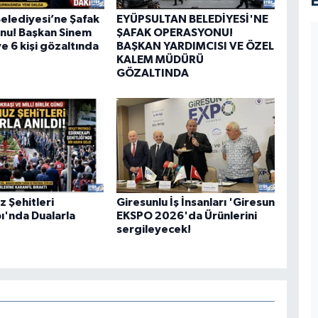
elediyesi’ne Şafak
EYÜPSULTAN BELEDİYESİ'NE
nu! Başkan Sinem
ŞAFAK OPERASYONU!
e 6 kişi gözaltında
BAŞKAN YARDIMCISI VE ÖZEL
KALEM MÜDÜRÜ
GÖZALTINDA
 Şehitleri
Giresunlu İş İnsanları 'Giresun
ı'nda Dualarla
EKSPO 2026'da Ürünlerini
sergileyecek!