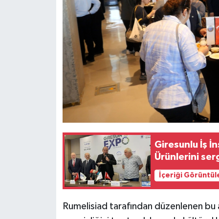
Giresunlu İş 
Ürünlerini ser
İçeriği Görüntül
Rumelisiad tarafından düzenlenen bu a