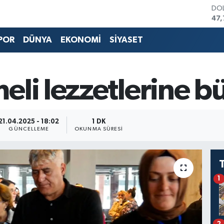
DO
47,
EU
55,
POR
DÜNYA
EKONOMİ
SİYASET
STE
64,
GRA
66
li lezzetlerine bü
BİS
13.
BIT
64.
21.04.2025 - 18:02
1 DK
GÜNCELLEME
OKUNMA SÜRESI
1
2