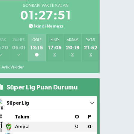
SONRAKI VAKTE KALAN
01:27:51
İkindi Namazı
SAK
GÜNEŞ
ÖĞLE
İKINDI
AKŞAM
YATSI
:20
06:01
13:15
17:06
20:19
21:52
Aylık Vakitler
Süper Lig Puan Durumu
Süper Lig
#
Takım
O
P
1
Amed
0
0