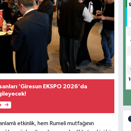
1
İnsanları 'Giresun EKSPO 2026'da
gileyecek!
e
nlamlı etkinlik, hem Rumeli mutfağının