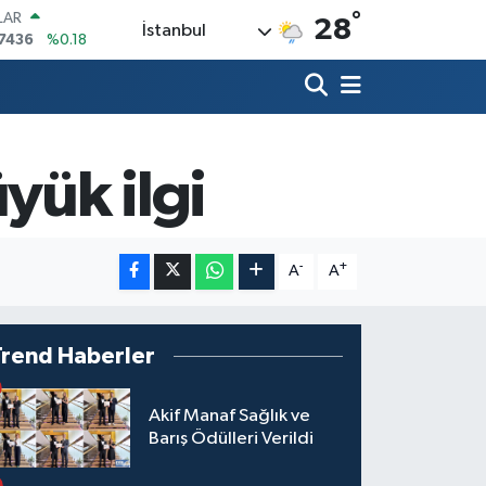
°
LAR
28
İstanbul
7436
%0.18
RO
2510
%0.32
RLİN
4811
%0.38
M ALTIN
60.55
%0
yük ilgi
T100
779
%-14
COIN
840,97
%-0.15
-
+
A
A
Trend Haberler
Akif Manaf Sağlık ve
Barış Ödülleri Verildi