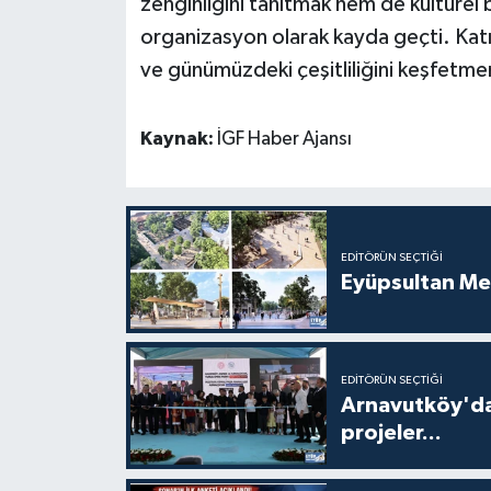
zenginliğini tanıtmak hem de kültürel 
organizasyon olarak kayda geçti. Katılı
ve günümüzdeki çeşitliliğini keşfetme
Kaynak:
İGF Haber Ajansı
EDITÖRÜN SEÇTIĞI
Eyüpsultan Me
EDITÖRÜN SEÇTIĞI
Arnavutköy'da
projeler...