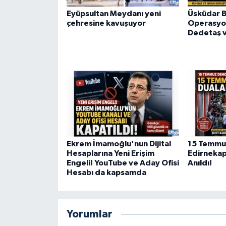
Eyüpsultan Meydanı yeni
Üsküdar B
çehresine kavuşuyor
Operasyo
Dedetaş v
Ekrem İmamoğlu'nun Dijital
15 Temmuz
Hesaplarına Yeni Erişim
Edirnekap
Engeli! YouTube ve Aday Ofisi
Anıldı!
Hesabı da kapsamda
Yorumlar