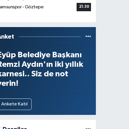
amsunspor - Göztepe
21:30
Anket
Eyüp Belediye Başkanı
Remzi Aydın'ın iki yıllık
karnesi.. Siz de not
verin!
Ankete Katıl