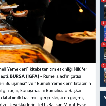
3
4
5
i Yemekleri" kitabı tanıtım etkinliği Nilüfer
eşti.
BURSA (İGFA) -
Rumelisiad’ın çatısı
ri Buluşması” ve “Rumeli Yemekleri” kitabının
nliğin açılış konuşmasını Rumelisiad Başkanı
kitabın ilk basımını gerçekleştiren geçmiş
özel teşekkürlerini iletti.Başkan Murat Evke