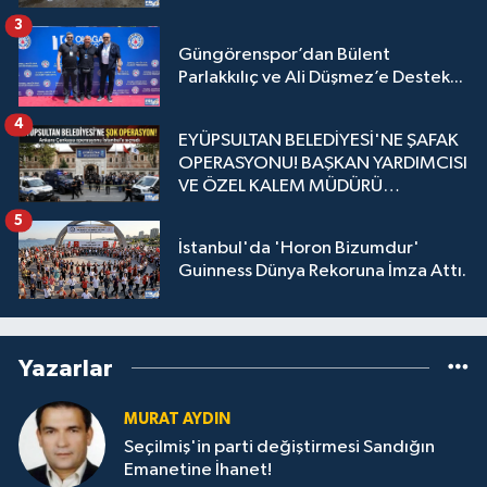
3
Güngörenspor’dan Bülent
Parlakkılıç ve Ali Düşmez’e Destek...
4
EYÜPSULTAN BELEDİYESİ'NE ŞAFAK
OPERASYONU! BAŞKAN YARDIMCISI
VE ÖZEL KALEM MÜDÜRÜ
GÖZALTINDA
5
İstanbul'da 'Horon Bizumdur'
Guinness Dünya Rekoruna İmza Attı.
Yazarlar
MURAT AYDIN
Seçilmiş'in parti değiştirmesi Sandığın
Emanetine İhanet!