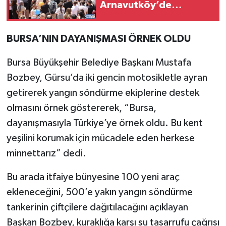
Arnavutköy’de
Yüzlerce Çocuğun
Mutluluğu Oldu
BURSA’NIN DAYANIŞMASI ÖRNEK OLDU
Bursa Büyükşehir Belediye Başkanı Mustafa
Bozbey, Gürsu’da iki gencin motosikletle ayran
getirerek yangın söndürme ekiplerine destek
olmasını örnek göstererek, “Bursa,
dayanışmasıyla Türkiye’ye örnek oldu. Bu kent
yeşilini korumak için mücadele eden herkese
minnettarız” dedi.
Bu arada itfaiye bünyesine 100 yeni araç
ekleneceğini, 500’e yakın yangın söndürme
tankerinin çiftçilere dağıtılacağını açıklayan
Başkan Bozbey, kuraklığa karşı su tasarrufu çağrısı