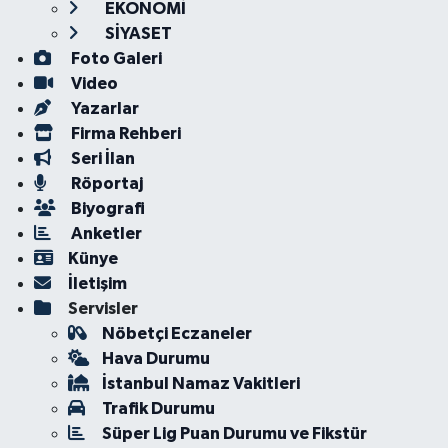
EKONOMİ
SİYASET
Foto Galeri
Video
Yazarlar
Firma Rehberi
Seri İlan
Röportaj
Biyografi
Anketler
Künye
İletişim
Servisler
Nöbetçi Eczaneler
Hava Durumu
İstanbul Namaz Vakitleri
Trafik Durumu
Süper Lig Puan Durumu ve Fikstür