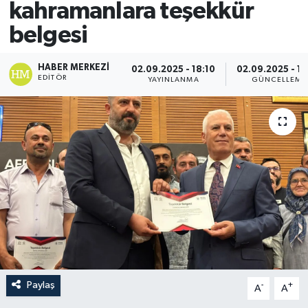
kahramanlara teşekkür
belgesi
HABER MERKEZI
02.09.2025 - 18:10
02.09.2025 - 18
EDITÖR
YAYINLANMA
GÜNCELLEME
Paylaş
-
+
A
A