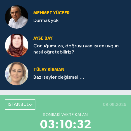
MEHMET YÜCEER
Durmak yok
AYŞE BAY
Çocuğumuza, doğruyu yanlışı en uygun
nasıl öğretebiliriz?
TÜLAY KİRMAN
Bazı şeyler değişmeli…
İSTANBUL
09.08.2026
SONRAKI VAKTE KALAN
03:10:32