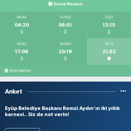
İmsak Namazı
İMSAK
GÜNEŞ
ÖĞLE
04:20
06:01
13:15
İKINDI
AKŞAM
YATSI
17:06
20:19
21:52
Aylık Vakitler
Anket
Eyüp Belediye Başkanı Remzi Aydın'ın iki yıllık
karnesi.. Siz de not verin!