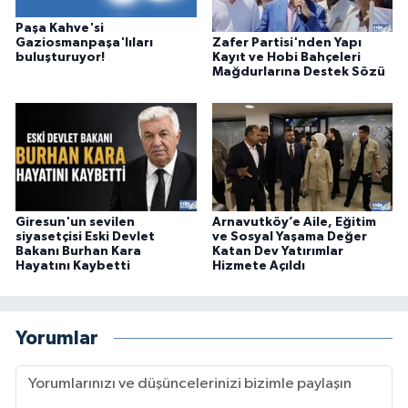
Paşa Kahve'si
Zafer Partisi'nden Yapı
Gaziosmanpaşa'lıları
Kayıt ve Hobi Bahçeleri
buluşturuyor!
Mağdurlarına Destek Sözü
Giresun'un sevilen
Arnavutköy’e Aile, Eğitim
siyasetçisi Eski Devlet
ve Sosyal Yaşama Değer
Bakanı Burhan Kara
Katan Dev Yatırımlar
Hayatını Kaybetti
Hizmete Açıldı
Yorumlar