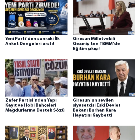
Yeni Parti'den sonraki İlk
Giresun Milletvekili
Anket Dengeleri arstı!
Gezmiş'ten TBMM'de
Eğitim çıkışı!
Zafer Partisi'nden Yapı
Giresun'un sevilen
Kayıt ve Hobi Bahçeleri
siyasetçisi Eski Devlet
Mağdurlarına Destek Sözü
Bakanı Burhan Kara
Hayatını Kaybetti