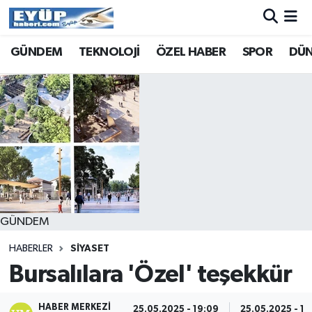
GÜNDEM
TEKNOLOJİ
ÖZEL HABER
SPOR
DÜ
GÜNDEM
HABERLER
SİYASET
Bursalılara 'Özel' teşekkür
HABER MERKEZI
25.05.2025 - 19:09
25.05.2025 - 19