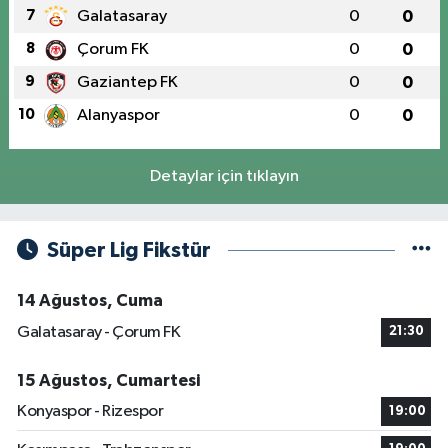
7
Galatasaray
0
0
8
Çorum FK
0
0
9
Gaziantep FK
0
0
10
Alanyaspor
0
0
Detaylar için tıklayın
Süper Lig Fikstür
14 Ağustos, Cuma
Galatasaray - Çorum FK
21:30
15 Ağustos, Cumartesi
Konyaspor - Rizespor
19:00