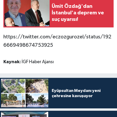
Ümit Özdağ'dan
İstanbul'a deprem ve
suç uyarısı!
https://twitter.com/eczozgurozel/status/192
6669498674753925
Kaynak:
İGF Haber Ajansı
Eyüpsultan Meydanı yeni
çehresine kavuşuyor