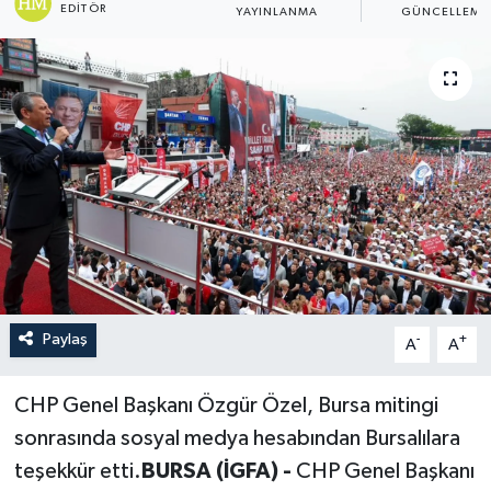
EDITÖR
YAYINLANMA
GÜNCELLEME
Paylaş
-
+
A
A
CHP Genel Başkanı Özgür Özel, Bursa mitingi
sonrasında sosyal medya hesabından Bursalılara
teşekkür etti.
BURSA (İGFA) -
CHP Genel Başkanı