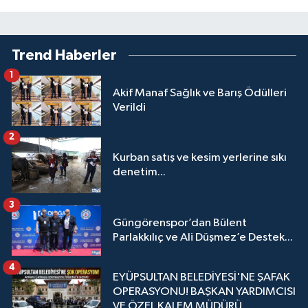
Trend Haberler
1
Akif Manaf Sağlık ve Barış Ödülleri
Verildi
2
Kurban satış ve kesim yerlerine sıkı
denetim...
3
Güngörenspor’dan Bülent
Parlakkılıç ve Ali Düşmez’e Destek...
4
EYÜPSULTAN BELEDİYESİ'NE ŞAFAK
OPERASYONU! BAŞKAN YARDIMCISI
VE ÖZEL KALEM MÜDÜRÜ