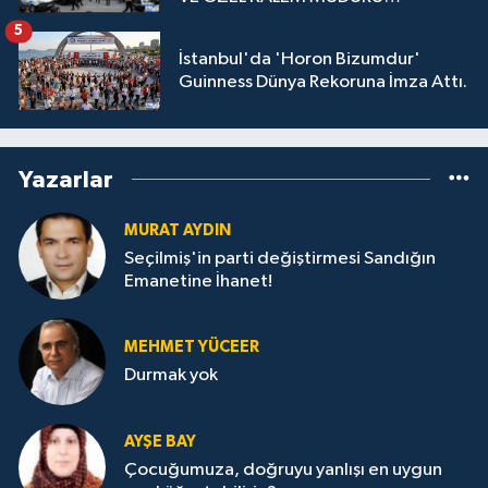
GÖZALTINDA
5
İstanbul'da 'Horon Bizumdur'
Guinness Dünya Rekoruna İmza Attı.
Yazarlar
MURAT AYDIN
Seçilmiş'in parti değiştirmesi Sandığın
Emanetine İhanet!
MEHMET YÜCEER
Durmak yok
AYŞE BAY
Çocuğumuza, doğruyu yanlışı en uygun