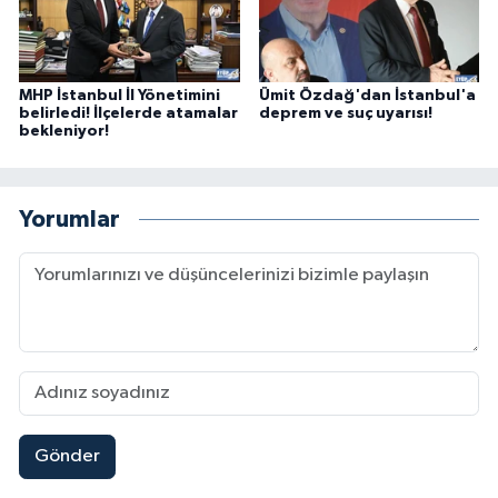
MHP İstanbul İl Yönetimini
Ümit Özdağ'dan İstanbul'a
belirledi! İlçelerde atamalar
deprem ve suç uyarısı!
bekleniyor!
Yorumlar
Gönder