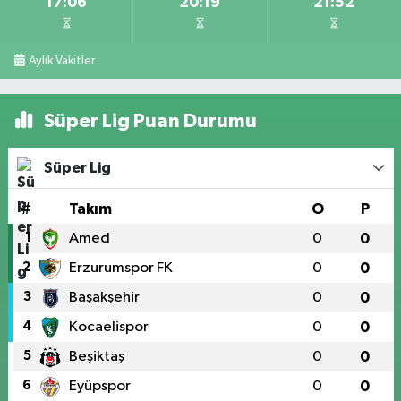
17:06
20:19
21:52
Aylık Vakitler
Süper Lig Puan Durumu
Süper Lig
#
Takım
O
P
1
Amed
0
0
2
Erzurumspor FK
0
0
3
Başakşehir
0
0
4
Kocaelispor
0
0
5
Beşiktaş
0
0
6
Eyüpspor
0
0