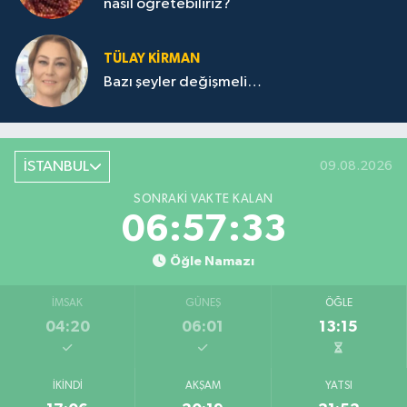
nasıl öğretebiliriz?
TÜLAY KİRMAN
Bazı şeyler değişmeli…
İSTANBUL
09.08.2026
SONRAKI VAKTE KALAN
06:57:33
Öğle Namazı
İMSAK
GÜNEŞ
ÖĞLE
04:20
06:01
13:15
İKINDI
AKŞAM
YATSI