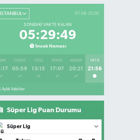
İSTANBUL
07.08.2026
SONRAKI VAKTE KALAN
05:29:49
İmsak Namazı
SAK
GÜNEŞ
ÖĞLE
İKINDI
AKŞAM
YATSI
:17
05:59
13:15
17:07
20:21
21:56
Aylık Vakitler
Süper Lig Puan Durumu
Süper Lig