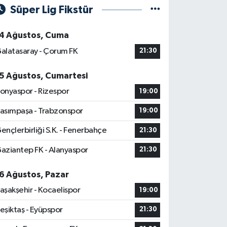
Süper Lig Fikstür
4 Ağustos, Cuma
alatasaray - Çorum FK
21:30
5 Ağustos, Cumartesi
onyaspor - Rizespor
19:00
asımpaşa - Trabzonspor
19:00
ençlerbirliği S.K. - Fenerbahçe
21:30
aziantep FK - Alanyaspor
21:30
6 Ağustos, Pazar
aşakşehir - Kocaelispor
19:00
eşiktaş - Eyüpspor
21:30