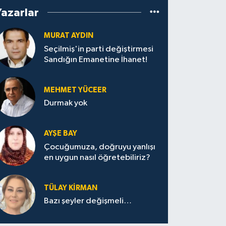
Yazarlar
MURAT AYDIN
Seçilmiş'in parti değiştirmesi
Sandığın Emanetine İhanet!
MEHMET YÜCEER
Durmak yok
AYŞE BAY
Çocuğumuza, doğruyu yanlışı
en uygun nasıl öğretebiliriz?
TÜLAY KİRMAN
Bazı şeyler değişmeli…