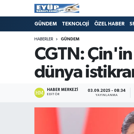
GÜNDEM
TEKNOLOJİ
ÖZEL HABER
S
HABERLER
GÜNDEM
CGTN: Çin'in 
dünya istikra
HABER MERKEZI
03.09.2025 - 08:34
EDITÖR
YAYINLANMA