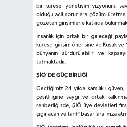
bir küresel yönetişim vizyonunu sav
olduğu acil sorunlara çözüm üretme ç
gözeten girişimlerle katkıda bulunmak
İnsanlık için ortak bir geleceği pay
küresel girişim önerisine ve Kuşak ve Y
dünyanın sürdürülebilir ve kapsay
tutmaktadır.
ŞİÖ'DE GÜÇ BİRLİĞİ
Geçtiğimiz 24 yılda karşılıklı güven, ka
çeşitliliğine saygı ve ortak kalkın
rehberliğinde, ŞİÖ üye devletleri fır
çığır açan ve tarihî başarılara imza atmı