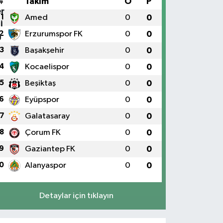
#
Takım
O
P
1
Amed
0
0
2
Erzurumspor FK
0
0
3
Başakşehir
0
0
4
Kocaelispor
0
0
5
Beşiktaş
0
0
6
Eyüpspor
0
0
7
Galatasaray
0
0
8
Çorum FK
0
0
9
Gaziantep FK
0
0
0
Alanyaspor
0
0
Detaylar için tıklayın