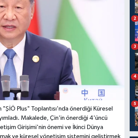
2
3
4
5
n "ŞİÖ Plus" Toplantısı'nda önerdiği Küresel
yımladı. Makalede, Çin'in önerdiği 4'üncü
etişim Girişimi'nin önemi ve İkinci Dünya
umak ve küresel yönetişim sistemini geliştirmek