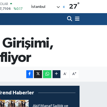
°
OLAR
27
İstanbul
7,7106
%0.17
URO
5,1652
%0.27
TERLİN
4,4046
%0.35
RAM ALTIN
648.99
%2.59
Girişimi,
İST100
3.773
%-19
ITCOIN
fliyor
5.130,04
%1.2
-
+
A
A
Trend Haberler
Akif Manaf Sağlık ve