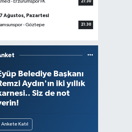
med - Erzurumspor FK
21:30
7 Ağustos, Pazartesi
amsunspor - Göztepe
21:30
Anket
Eyüp Belediye Başkanı
Remzi Aydın'ın iki yıllık
karnesi.. Siz de not
verin!
Ankete Katıl