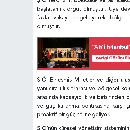
ŞİÖ terörizm, bölücülük ve aşırıcılık
başlatan ilk örgüt olmuştur. Üye devle
fazla vakayı engelleyerek bölge 
olmuştur.
“Ah’i İstanbu
İçeriği Görüntül
ŞİÖ, Birleşmiş Milletler ve diğer ulusl
yanı sıra uluslararası ve bölgesel ko
arasında kapsayıcılık ve birbirinden
ve güç kullanma politikasına karşı ç
proaktif bir güç hâline geliyor.
ŞİÖ'nün küresel yönetişim sisteminin