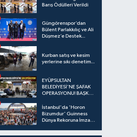
Barış Ödülleri Verildi
Güngörenspor’dan
Bülent Parlakkılıç ve Ali
Düşmez’e Destek...
Kurban satış ve kesim
yerlerine sıkı denetim...
EYÜPSULTAN
BELEDİYESİ'NE ŞAFAK
OPERASYONU! BAŞKAN
YARDIMCISI VE ÖZEL
KALEM MÜDÜRÜ
İstanbul'da 'Horon
GÖZALTINDA
Bizumdur' Guinness
Dünya Rekoruna İmza
Attı.