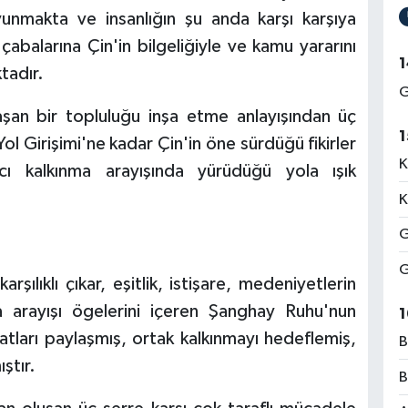
unmakta ve insanlığın şu anda karşı karşıya
abalarına Çin'in bilgeliğiyle ve kamu yararını
1
tadır.
G
laşan bir topluluğu inşa etme anlayışından üç
1
ol Girişimi'ne kadar Çin'in öne sürdüğü fikirler
K
ıcı kalkınma arayışında yürüdüğü yola ışık
K
G
G
rşılıklı çıkar, eşitlik, istişare, medeniyetlerin
ma arayışı ögelerini içeren Şanghay Ruhu'nun
1
satları paylaşmış, ortak kalkınmayı hedeflemiş,
B
ştır.
B