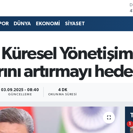
D
4
E
5
POR
DÜNYA
EKONOMİ
SİYASET
S
6
G
6
Küresel Yönetişim 
B
1
B
rını artırmayı hede
6
03.09.2025 - 08:40
4 DK
GÜNCELLEME
OKUNMA SÜRESI
1