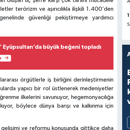
tan oluşan üç şerre karşı çok taraflı mücadele
A
tler terörizm ve aşırıcılıkla ilişkili 1.400'den
1
genelinde güvenliği pekiştirmeye yardımcı
S
l” Eyüpsultan’da büyük beğeni topladı
e
ararası örgütlerle iş birliğini derinleştirmenin
nularda yapıcı bir rol üstlenerek medeniyetler
 öğrenme ilkelerini savunuyor, hegemonyacılığa
ıkıyor, böylece dünya barışı ve kalkınma için
 gelişimi ve reformu konusunda gittikçe daha