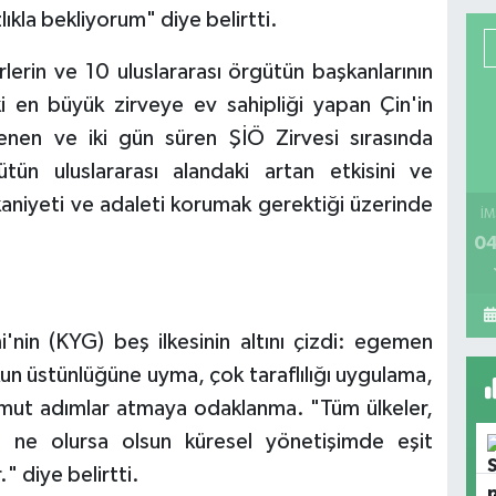
zlıkla bekliyorum" diye belirtti.
lerin ve 10 uluslararası örgütün başkanlarının
eki en büyük zirveye ev sahipliği yapan Çin'in
enen ve iki gün süren ŞİÖ Zirvesi sırasında
ün uluslararası alandaki artan etkisini ve
kkaniyeti ve adaleti korumak gerektiği üzerinde
İM
04
i'nin (KYG) beş ilkesinin altını çizdi: egemen
ukun üstünlüğüne uyma, çok taraflılığı uygulama,
omut adımlar atmaya odaklanma. "Tüm ülkeler,
eri ne olursa olsun küresel yönetişimde eşit
." diye belirtti.